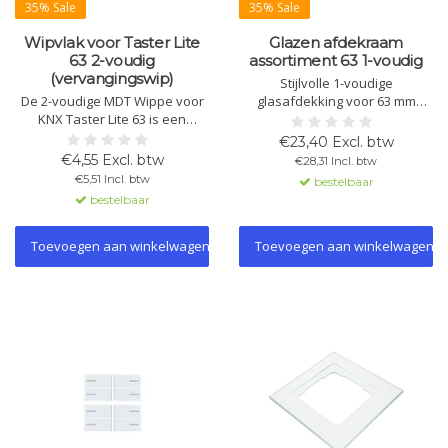
35% Sale
35% Sale
Wipvlak voor Taster Lite
Glazen afdekraam
63 2-voudig
assortiment 63 1-voudig
(vervangingswip)
Stijlvolle 1-voudige
De 2-voudige MDT Wippe voor
glasafdekking voor 63 mm
KNX Taster Lite 63 is een
schakelprogramma's. Geschikt
vervangingsproduct, ideaal
voor MDT Sortiment 63 en
€23,40 Excl. btw
voor functiewijzigingen.
Busch-Jaeger future linear, solo,
€4,55 Excl. btw
€28,31 Incl. btw
Verkrijgbaar in studiowit, met
carat, axcent. Verkrijgbaar in wit
€5,51 Incl. btw
bestelbaar
neutrale, pijl- of I/O-symbolen
of zwart met zwart frame.
bestelbaar
voor flexibele toepassingen.
Toevoegen aan winkelwagen
Toevoegen aan winkelwagen