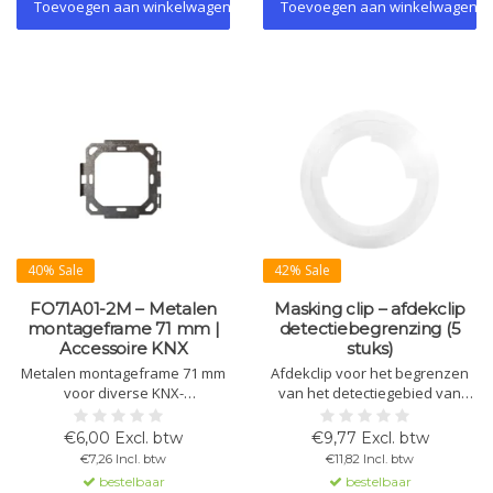
betrouwbaar klikmechanisme.
Toevoegen aan winkelwagen
Toevoegen aan winkelwagen
40% Sale
42% Sale
FO71A01-2M – Metalen
Masking clip – afdekclip
montageframe 71 mm |
detectiebegrenzing (5
Accessoire KNX
stuks)
Metalen montageframe 71 mm
Afdekclip voor het begrenzen
voor diverse KNX-
van het detectiegebied van
wandbedieningen, waaronder
theMova P en theRonda P.
de OL-U-serie. Zorgt voor
Wordt geleverd als set van 5
€6,00 Excl. btw
€9,77 Excl. btw
stabiele en precieze montage
stuks voor gerichte en veilige
€7,26 Incl. btw
€11,82 Incl. btw
in 2-module inbouwdozen.
detectie.
bestelbaar
bestelbaar