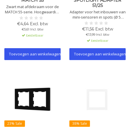
MATCH 55
SPOTLIGHT ADAPTER
51/25
Zwart mat afdekraam voor de
MATCH 55-serie. Hoogwaardige
Adapter voor het inbouwen van
afwerking en strak design voor
mini-sensoren in spots (Ø 51
moderne KNX-installaties.
mm). Geschikt voor PD-C/MD-C
€4,64 Excl. btw
360i/8 en 12 mini. Gemaakt van
€11,56 Excl. btw
€5,61 Incl. btw
opaal-mat PMMA.
€13,99 Incl. btw
bestelbaar
bestelbaar
Toevoegen aan winkelwagen
Toevoegen aan winkelwagen
23% Sale
38% Sale