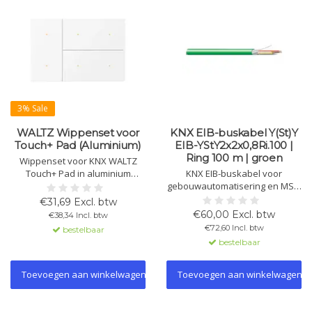
3% Sale
WALTZ Wippenset voor
KNX EIB-buskabel Y(St)Y
Touch+ Pad (Aluminium)
EIB-YStY2x2x0,8Ri.100 |
Ring 100 m | groen
Wippenset voor KNX WALTZ
Touch+ Pad in aluminium
KNX EIB-buskabel voor
uitvoering. Beschikbaar in
gebouwautomatisering en MSR.
meerdere kleuren. Voor
Wij leveren altijd de gunstigste
€31,69 Excl. btw
bediening via fysieke knoppen.
prijs; de fabrikant kan variëren
€60,00 Excl. btw
€38,34 Incl. btw
Let op: alleen wippers,
afhankelijk van
€72,60 Incl. btw
bestelbaar
basisunit apart bestellen.
beschikbaarheid en levertijd.
bestelbaar
Toevoegen aan winkelwagen
Toevoegen aan winkelwagen