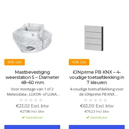
40% Sale
40% Sale
Mastbevestiging
iONprime PB KNX – 4-
weerstation S – Diameter
voudige toetsafdekking in
48–60 mm
7 kleuren
Voor montage van 1 of 2
4-voudige toetsafdekking voor
Meteodata-, LUXOR- of LUNA-
de iONprime PB KNX
weerstations aan een mast of
tastsensor-basismodule.
buitenhoek met een diameter
Uitgevoerd in metaal of
€23,02 Excl. btw
€63,00 Excl. btw
van 48–60 mm.
hoogwaardig kunststof met
€27,86 Incl. btw
€76,23 Incl. btw
premium afwerking en
bestelbaar
bestelbaar
duidelijke toetsindeling.
Eenvoudige montage via