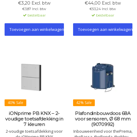
voor diverse schakelaars,
OL-U KNX tastsensor-hardware
€3,20 Excl. btw
€44,00 Excl. btw
sensoren en bedieningen.
zoals SO08A01KNX.
€3,87 Incl. btw
€53,24 Incl. btw
Zorgt voor stevige en veilige
Vervaardigd uit supermat,
bestelbaar
bestelbaar
montage in inbouwdozen.
krasbestendig FENIX NTM® met
soft-touch gevoel en snelle
klikmontage.
Toevoegen aan winkelwagen
Toevoegen aan winkelwagen
40% Sale
42% Sale
iONprime PB KNX – 2-
Plafondinbouwdoos 68A
voudige toetsafdekking in
voor sensoren, Ø 68 mm
7 kleuren
(9070992)
2-voudige toetsafdekking voor
Inbouweenheid voor thePrema,
de iONprime PB KNX
thePassa, theRonda, theMova