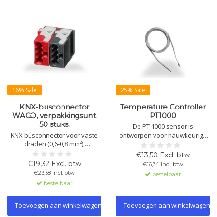
16% Sale
25% Sale
KNX-busconnector
Temperature Controller
WAGO, verpakkingsunit
PT1000
50 stuks.
De PT 1000 sensor is
KNX busconnector voor vaste
ontworpen voor nauwkeurige
draden (0,6-0,8 mm²),
temperatuurmetingen in
zwart/rood. Bescherming tegen
verschillende toepassingen.
€13,50 Excl. btw
ompolen, proefspanning 4 kV
Eenvoudig aan te sluiten met
€19,32 Excl. btw
€16,34 Incl. btw
(YCYM) en 2,5 kV (J-Y(St)Y).
kabellengtes tot 12 meter,
€23,38 Incl. btw
bestelbaar
Compatibel met YCYM 2x2x0,8
compatibel met KNX-systemen
bestelbaar
en J-Y(St)Y 2x2x0,8.
voor flexibele integratie in
verwarmings- en koelsystemen.
Toevoegen aan winkelwagen
Toevoegen aan winkelwagen