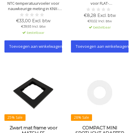
NTC-temperatuurvoeler voor
voor FLAT-
nauwkeurige meting in KNX-
aanwezigheidsmelders. Rond
installaties met een meetbereik
model in zwart of wit. Keuze uit
€8,28 Excl. btw
van −20 °C tot +100 °C. Geschikt
twee diameters: 94 mm of 104
€33,00 Excl. btw
€10,02 Incl. btw
voor temperatuurregistratie en
mm.
€39,93 Incl. btw
bestelbaar
thermostaatfuncties. Levering
Beschikbare varianten: zie lijst.
bestelbaar
uitsluitend als set van 4 stuks
(TS01A04ACC).
Toevoegen aan winkelwagen
Toevoegen aan winkelwagen
25% Sale
28% Sale
Zwart mat frame voor
COMPACT MINI