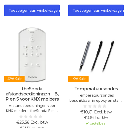
Toevoegen aan winkelwagen
Toevoegen aan winkelwagen
42% Sale
19% Sale
theSenda
Temperatuursondes
afstandsbedieningen – B,
Temperatuursondes
P en S voor KNX melders
beschikbaar in epoxy en staal.
Afstandsbedieningen voor
Nauwkeurigheid van 0,5°C bij
KNX-melders: theSenda B met
25°C, met IP67 bescherming en
€10,61 Excl. btw
app-integratie, theSenda P voor
3m kabel. Ideaal voor diverse
€12,84 Incl. btw
service en theSenda S voor
installatieomstandigheden en
€23,56 Excl. btw
bestelbaar
gebruikersbediening en
meettoepassingen.
€28,51 Incl. btw