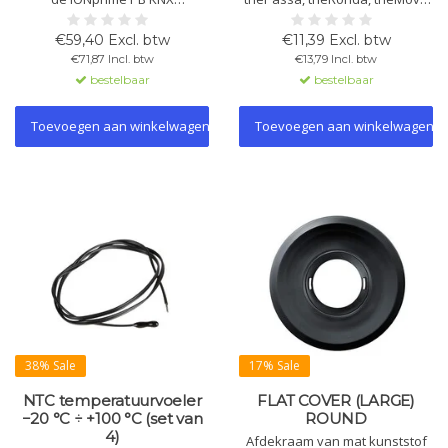
tastsensor-basismodule.
P, PresenceLight 360, compact
Uitgevoerd in metaal of
office, passage en passimo.
€59,40 Excl. btw
€11,39 Excl. btw
hoogwaardig kunststof met
Met trekontlasting en
€71,87 Incl. btw
€13,79 Incl. btw
premium afwerking en
aanrakingsbeveiliging. Ø 67,5
bestelbaar
bestelbaar
aangename haptiek. Duidelijke
mm.
toetsindeling en eenvoudige
montage via klikmechanisme.
Toevoegen aan winkelwagen
Toevoegen aan winkelwagen
38% Sale
17% Sale
NTC temperatuurvoeler
FLAT COVER (LARGE)
−20 °C ÷ +100 °C (set van
ROUND
4)
Afdekraam van mat kunststof