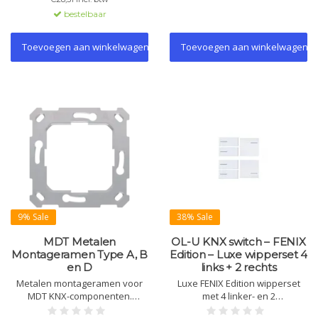
lichtscènes.
bestelbaar
Toevoegen aan winkelwagen
Toevoegen aan winkelwagen
9% Sale
38% Sale
MDT Metalen
OL-U KNX switch – FENIX
Montageramen Type A, B
Edition – Luxe wipperset 4
en D
links + 2 rechts
Metalen montageramen voor
Luxe FENIX Edition wipperset
MDT KNX-componenten.
met 4 linker- en 2
Verkrijgbaar in type A, B en D
rechterknoppen voor Eelectron