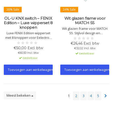
38% Sale
34% Sale
OL-U KNX switch – FENIX
Wit glazen frame voor
Edition – Luxe wipperset 8
MATCH 55
knoppen
Wit glazen frame voor MATCH
Luxe FENIX Edition wipperset
55. Stijlvol design en
met 8 knoppen voor Eelectron
hoogwaardige afwerking voor
OL-U KNX tastsensor-hardware
KNX-drukknoppen.
€26,46 Excl. btw
zoals SO08A01KNX. Uitgevoerd
€50,00 Excl. btw
€32,02 Incl. btw
in supermat, krasbestendig
€60,50 Incl. btw
bestelbaar
FENIX NTM® of Raw Plastic, met
bestelbaar
soft-touch gevoel en snelle
klikmontage.
Toevoegen aan winkelwagen
Toevoegen aan winkelwagen
Meest bekeken
1
2
3
4
5