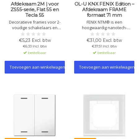
Afdekraam 2M | voor
OL-U KNX FENIX Edition –
ZS55-serie, Flat 55 en
Afdekraam FRAME
Tecla 55
formaat 71 mm
Decoratieve frames voor 2-
FENIX NTM® is een
voudige schakelaars en
hoogwaardig nanotech-
wandcontactdozen van de
materiaal met een supermat
ZS55-serie. Verkrijgbaar in
oppervlak, anti-fingerprint
€5,23 Excl. btw
€31,00 Excl. btw
diverse kleuren. Dikte vanaf de
eigenschappen, soft-touch
€6,33 Incl. btw
€37,51 Incl. btw
muur: 9,5 mm. Halogeenvrij.
gevoel en hoge
bestelbaar
bestelbaar
krasbestendigheid. Ideaal voor
luxe KNX-afwerkingen.
Toevoegen aan winkelwagen
Toevoegen aan winkelwagen