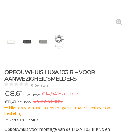
OPBOUWHUIS LUXA 103 B – VOOR
AANWEZIGHEIDSMELDERS
0 Review(s)
€
8,61
€14,94 Excl. btw
Excl. btw
€
18,08 Incl. btw.
€10,41
Incl. btw
Niet op voorraad in ons magazijn, maar leverbaar op
bestelling.
Stukprijs: €8,61 / Stuk
Opbouwhuis voor montage van de LUXA 103 B KNX en