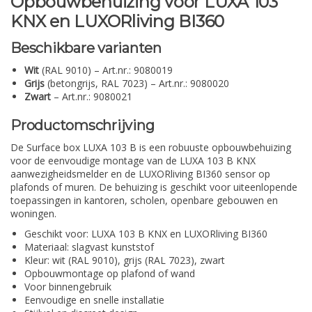
Opbouwbehuizing voor LUXA 103
KNX en LUXORliving BI360
Beschikbare varianten
Wit
(RAL 9010) – Art.nr.: 9080019
Grijs
(betongrijs, RAL 7023) – Art.nr.: 9080020
Zwart
– Art.nr.: 9080021
Productomschrijving
De Surface box LUXA 103 B is een robuuste opbouwbehuizing
voor de eenvoudige montage van de LUXA 103 B KNX
aanwezigheidsmelder en de LUXORliving BI360 sensor op
plafonds of muren. De behuizing is geschikt voor uiteenlopende
toepassingen in kantoren, scholen, openbare gebouwen en
woningen.
Geschikt voor: LUXA 103 B KNX en LUXORliving BI360
Materiaal: slagvast kunststof
Kleur: wit (RAL 9010), grijs (RAL 7023), zwart
Opbouwmontage op plafond of wand
Voor binnengebruik
Eenvoudige en snelle installatie