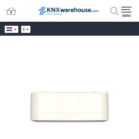
0
0
MENU
€