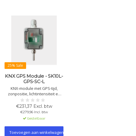
25% Sale
KNX GPS Module - SK10L-
GPS-SC-L
KNX-module met GPS-tijd,
zonpositie, lichtintensiteit en
temperatuurmeting. Voor
zonwering, tijdschakelingen en
€231,37 Excl. btw
logische functies via KNX.
€279,96 Incl. btw
bestelbaar
Toevoegen aan winkelwagen