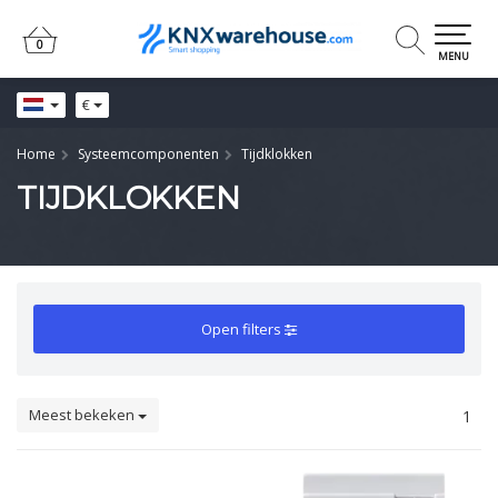
0
0
MENU
€
Home
Systeemcomponenten
Tijdklokken
TIJDKLOKKEN
Open filters
Meest bekeken
1