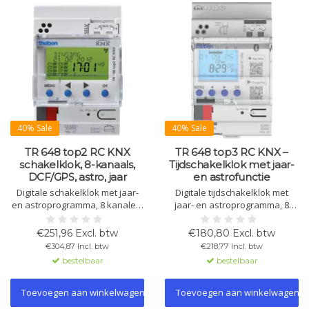
40% Sale
40% Sale
TR 648 top2 RC KNX
TR 648 top3 RC KNX –
schakelklok, 8-kanaals,
Tijdschakelklok met jaar-
DCF/GPS, astro, jaar
en astrofunctie
Digitale schakelklok met jaar-
Digitale tijdschakelklok met
en astroprogramma, 8 kanalen,
jaar- en astroprogramma, 8
DCF/GPS-tijdsynchronisatie, 800
kanalen, app- en pc-
geheugenplaatsen, vakantie-,
programmeerbaar via BLE en
€251,96 Excl. btw
€180,80 Excl. btw
impuls- en cyclusprogramma,
OBELISK, KNX Data Secure, DIN-
€304,87 Incl. btw
€218,77 Incl. btw
KNX en netvoeding, DIN-rail.
rail, 800 geheugenplaatsen,
bestelbaar
bestelbaar
DCF/GNSS.
Toevoegen aan winkelwagen
Toevoegen aan winkelwagen