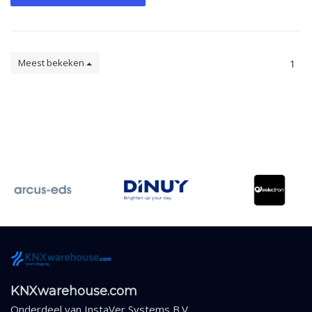
Meest bekeken
1
KNXwarehouse.com
Onderdeel van
InstaVer Systems B.V.