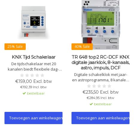
25% Sale
40% Sale
KNX Tijd Schakelaar
TR 648 top2 RC-DCF KNX
digitale jaarklok, 8-kanaals,
De tijdschakelaar met 20
astro, impuls, DCF
kanalen biedt flexibele dag-,
week- en astro-functies, met 8
Digitale schakelklok met jaar-
schakelcycli per kanaal. Dankzij
en astroprogramma, 8 kanalen,
€159,00 Excl. btw
het kleurendisplay kunt u
DCF-tijd, 800 geheugenplaatsen,
€192,39 Incl. btw
eenvoudig schakelen. ETS-
vakantie- en cyclusprogramma,
€235,50 Excl. btw
bestelbaar
configuratie en busverbinding.
zonder netspanning, DIN-
€284,95 Incl. btw
railmontage, KNX-bus.
bestelbaar
Toevoegen aan winkelwagen
Toevoegen aan winkelwagen