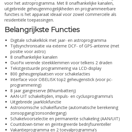
voor het astroprogramma. Met 8 onafhankelijke kanalen,
uitgebreide geheugenmogelijkheden en programmeerbare
functies is het apparaat ideaal voor zowel commerciële als
residentiële toepassingen.
Belangrijkste Functies
Digitale schakelklok met jaar- en astroprogramma
Tijdsynchronisatie via externe DCF- of GPS-antenne (met
positie voor astro)
8 onafhankelijke kanalen
DuoFix verende steekklemmen voor telkens 2 draden
Tekstgestuurde programmering via LCD-display
800 geheugenplaatsen voor schakelacties
Interface voor OBELISK top2 geheugenstick (voor pc-
programmering)
8 jaar gangreserve (lithiumbatterij)
AAN-UIT schakeltijden, impuls- en cyclusprogramma’s
Uitgebreide jaarklokfunctie
Astronomische schakelfunctie (automatische berekening
zonsopgang/zonsondergang)
Schakelvoorselectie en permanente schakeling (AAN/UIT)
Countdown-timer en geïntegreerde bedrijfsurenteller
Vakantieprogramma en 2 toevalprogramma’s