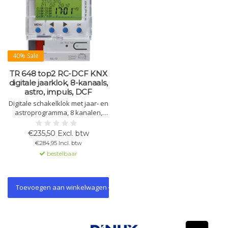
40% Sale
TR 648 top2 RC-DCF KNX
digitale jaarklok, 8-kanaals,
astro, impuls, DCF
Digitale schakelklok met jaar- en
astroprogramma, 8 kanalen,
DCF-tijd, 800 geheugenplaatsen,
vakantie- en cyclusprogramma,
€235,50 Excl. btw
zonder netspanning, DIN-
€284,95 Incl. btw
railmontage, KNX-bus.
bestelbaar
Toevoegen aan winkelwagen