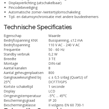
Displayverlichting (uitschakelbaar)
Pincodebeveiliging
Automatische zomer-/wintertijdomschakeling
Tijd- en datumsynchronisatie met andere busdeelnemers
Technische Specificaties
Eigenschap
Waarde
Bedrijfsspanning KNX
Busspanning, ≤12 mA
Bedrijfsspanning
110 V AC - 240 V AC
Frequentie
50 - 60 Hz
Standby verbruik
0,2 W
Breedte
3 TE
Montage
DIN-rail
Aantal kanalen
8
Aantal geheugenplaatsen
800
Gangnauwkeurigheid bij
≤ ± 0,5 s/dag (Quartz) of
25°C
DCF77/GPS
Kortste schakeltijd
1 seconde
Display
LCD
Omgevingstemperatuur
-5°C ... 45°C
Beschermingsgraad
IP 20
Beschermingsklasse
II volgens EN 60 730-1