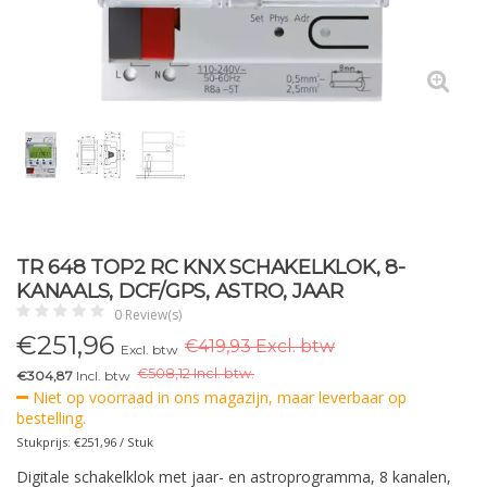
TR 648 TOP2 RC KNX SCHAKELKLOK, 8-
KANAALS, DCF/GPS, ASTRO, JAAR
0 Review(s)
€
251,96
€419,93 Excl. btw
Excl. btw
€
508,12 Incl. btw.
€304,87
Incl. btw
Niet op voorraad in ons magazijn, maar leverbaar op
bestelling.
Stukprijs: €251,96 / Stuk
Digitale schakelklok met jaar- en astroprogramma, 8 kanalen,