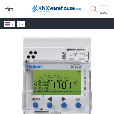
0
0
MENU
€