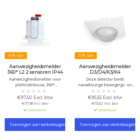
35% Sale
35% Sale
Aanwezigheidsmelder
Aanwezigheidsmelder
360° L2 2 sensoren IP44
D3/D4/K3/K4
Aanwezigheidsmelder voor
Deze detector biedt
plafondinbouw, 360°
nauwkeurige bewegings- en
detectiehoek, IP44-
aanwezigheidsdetectie met 1-4
bescherming. Detectiebereik
pyrodetectoren. Verkrijgbaar
€97,50 Excl. btw
€95,55 Excl. btw
9m, aanwezigheidsdetectie 5m.
met lichtsensor of met
€117,98 Incl. btw
€115,62 Incl. btw
Met 2 sensoren, 2 lichtkanalen,
lichtsensor en constante
bestelbaar
bestelbaar
1 HVAC-kanaal en alarm.
lichtregeling. Geschikt voor
Geschikt voor natte ruimtes.
slimme verlichting en HVAC.
Inclusief LED-nachtverlichting.
Toevoegen aan winkelwagen
Toevoegen aan winkelwagen