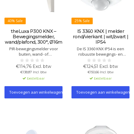
40% Sale
25% Sale
theLuxa P300 KNX –
IS 3360 KNX | melder
Bewegingsmelder,
rond/vierkant | wit/zwart |
wand/plafond, 300°, Ø16m
IP54
PIR-bewegingsmelder voor
De IS 3360 KNX IP54 is een
buiten, wand- of
robuuste bewegings- en
plafondmontage. Automatische
aanwezigheidsmelder met 360°
lichtsturing op basis van
registratie en 20 m reikwijdte.
€114,76 Excl. btw
€124,51 Excl. btw
aanwezigheid en lichtsterkte.
Geschikt voor binnen en buiten,
€138,87 Incl. btw
€150,66 Incl. btw
Eenvoudig te integreren in KNX-
ideaal voor parkeergarages,
bestelbaar
bestelbaar
systemen via ETS.
hallen en entrees. Verkrijgbaar
rond of vierkant, wit of zwart.
Toevoegen aan winkelwagen
Toevoegen aan winkelwagen