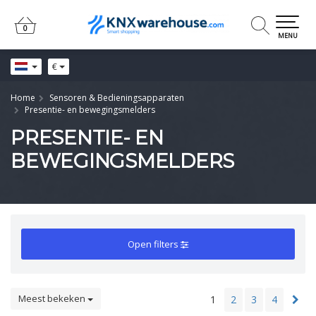
0
0
MENU
€
Home
Sensoren & Bedieningsapparaten
Presentie- en bewegingsmelders
PRESENTIE- EN
BEWEGINGSMELDERS
Open filters
Meest bekeken
1
2
3
4