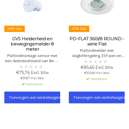
36% Sale
40% Sale
GVS Helderheid en
PD-FLAT 360i/8 ROUND -
bewegingsmelder 8
serie Flat
meter
Plafondmelder met
Plafondmontage sensor met
daglichtregeling, ESY-pen en
een detectieafstand van 8m en
ESY-app. KNX-functies: alarm,
een maximale montagehoogte
schemerschakelaar,
€85,66 Excl. btw
van 2m. KNX-gecertificeerd, met
lichtdetectie,
€75,76 Excl. btw
€103,65 Incl. btw
logische functies en master-
bewegingsdetectie,
€91,67 Incl. btw
bestelbaar
slave mogelijkheden. Werkt bij
scènetelegrammen.
bestelbaar
-5°C tot 45°C en heeft een
busspanning van 21-30V DC.
Toevoegen aan winkelwagen
Toevoegen aan winkelwagen