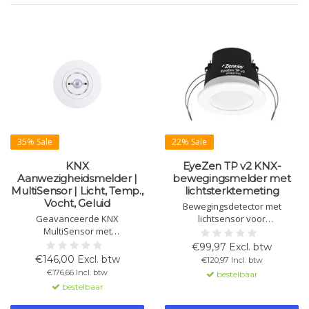
35% Sale
22% Sale
KNX
EyeZen TP v2 KNX-
Aanwezigheidsmelder |
bewegingsmelder met
MultiSensor | Licht, Temp.,
lichtsterktemeting
Vocht, Geluid
Bewegingsdetector met
Geavanceerde KNX
lichtsensor voor
MultiSensor met
plafondinbouw, detectiegebied
aanwezigheidsdetectie, licht-,
van 360° en 6m diameter.
€99,97 Excl. btw
temperatuur-, vocht- en
Ondersteunt lichtregeling,
€146,00 Excl. btw
€120,97 Incl. btw
geluidssensor. Ideaal voor
bewegingsdetectie en
€176,66 Incl. btw
bestelbaar
energie-efficiënte klimaat- en
master/slave-configuratie.
bestelbaar
verlichtingsregeling in
Verkrijgbaar in wit en antraciet.
gebouwen en hotels.