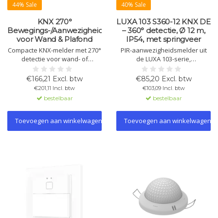
44% Sale
40% Sale
KNX 270°
LUXA 103 S360-12 KNX DE
Bewegings-/Aanwezigheidsmelder
– 360° detectie, Ø 12 m,
voor Wand & Plafond
IP54, met springveer
Compacte KNX-melder met 270°
PIR-aanwezigheidsmelder uit
detectie voor wand- of
de LUXA 103-serie,
plafondmontage. Geschikt voor
plafondinbouw met
beweging, aanwezigheid,
springveren, 360° detectie, Ø 12
€166,21 Excl. btw
€85,20 Excl. btw
constantlichtregeling en
m, KNX, licht- en
€201,11 Incl. btw
€103,09 Incl. btw
schemerschakeling. Met 6
aanwezigheidskanalen,
bestelbaar
bestelbaar
kanalen, master/slave, licht- en
lichtmeting, temperatuursensor,
temperatuursensor.
IP54.
Toevoegen aan winkelwagen
Toevoegen aan winkelwagen