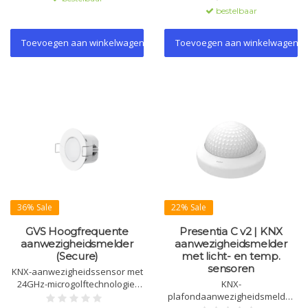
en zwart.
luchtkwaliteitsvisualisatie en
bestelbaar
constante lichtregeling voor
maximaal 3 lichtgroepen.
Toevoegen aan winkelwagen
Toevoegen aan winkelwagen
36% Sale
22% Sale
GVS Hoogfrequente
Presentia C v2 | KNX
aanwezigheidsmelder
aanwezigheidsmelder
(Secure)
met licht- en temp.
sensoren
KNX-aanwezigheidssensor met
24GHz-microgolftechnologie.
KNX-
Detectiegebied 8m, max.
plafondaanwezigheidsmelder