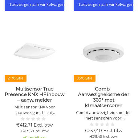
Toevoegen aan winkelwagen
Toevoegen aan winkelwagen
21% Sale
35% Sale
Multisensor True
Combi-
Presence KNX HF inbouw
Aanwezigheidsmelder
– aanw. melder
360° met
klimaatsensoren
Multisensor KNX voor
aanwezigheid, licht,
Combi-aanwezigheidsmelder
temperatuur, luchtvochtigheid,
met sensoren voor
luchtdruk, VOC en CO₂.
temperatuur, luchtvochtigheid,
€412,71 Excl. btw
Inbouwmodel met 360° detectie,
CO2 en VOC. Biedt 360°
€257,40 Excl. btw
€499,38 Incl. btw
max. 64 m². Verkrijgbaar in wit
detectie, RGB-led voor
€311,45 Incl. btw
bestelbaar