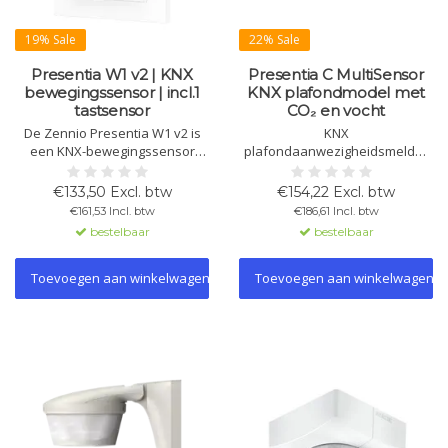
19% Sale
22% Sale
Presentia W1 v2 | KNX
Presentia C MultiSensor
bewegingssensor | incl.1
KNX plafondmodel met
tastsensor
CO₂ en vocht
De Zennio Presentia W1 v2 is
KNX
een KNX-bewegingssensor
plafondaanwezigheidsmelder
voor inbouw, inclusief 1
met PIR, licht-, temperatuur-,
drukknop. Detecteert beweging
vocht- en CO₂-sensor. Voor
€133,50 Excl. btw
€154,22 Excl. btw
met een bereik tot 10 meter,
constante lichtregeling, klimaat-
€161,53 Incl. btw
€186,61 Incl. btw
met instelbare gevoeligheid en
en luchtkwaliteitsbeheer.
bestelbaar
bestelbaar
backlight.
Opbouw- of inbouwmontage,
KNX Secure.
Toevoegen aan winkelwagen
Toevoegen aan winkelwagen