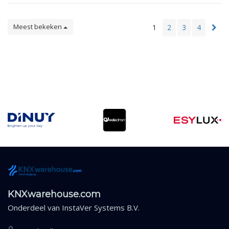
Meest bekeken
1
2
3
4
KNXwarehouse.com
Onderdeel van
InstaVer Systems B.V.