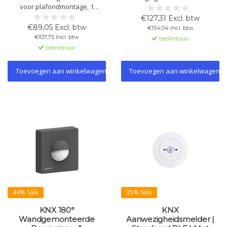
voor plafondmontage, 1
aanraaktoetsen, aanpasbare
pyrosensor, 360° detectie, tot 4
gevoeligheid en backlight.
€127,31 Excl. btw
m bereik, lichtsensor,
Detectiehoek 180°, bereik 10 m.
€89,05 Excl. btw
€154,04 Incl. btw
buskoppeling, geschikt voor
Compatibel met 55x55 mm
€107,75 Incl. btw
bestelbaar
KNX-systemen.
frames.
bestelbaar
Toevoegen aan winkelwagen
Toevoegen aan winkelwagen
44% Sale
35% Sale
KNX 180°
KNX
Wandgemonteerde
Aanwezigheidsmelder |