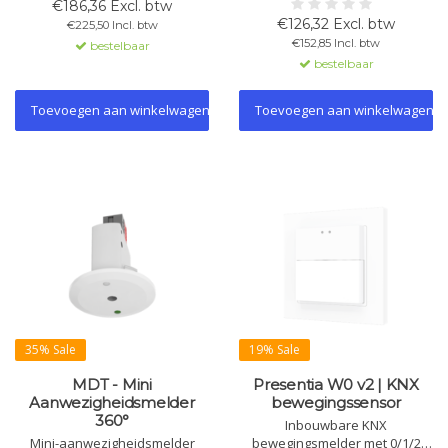
montagahoogte 4m.
met helderheids- en
€186,36 Excl. btw
Ondersteunt 4
temperatuursensoren. 360°
€126,32 Excl. btw
€225,50 Incl. btw
aanwezigheidskanalen,
detectie, 30 m diameter.
€152,85 Incl. btw
bestelbaar
constantlichtregeling, RTC-
Instelbare gevoeligheid,
bestelbaar
controller, logische en
constante lichtregeling en
scenegroepfuncties.
thermostaat.
Plafondmontage. KNX Secure.
Toevoegen aan winkelwagen
Toevoegen aan winkelwagen
35% Sale
19% Sale
MDT - Mini
Presentia W0 v2 | KNX
Aanwezigheidsmelder
bewegingssensor
360°
Inbouwbare KNX
Mini-aanwezigheidsmelder
bewegingsmelder met 0/1/2