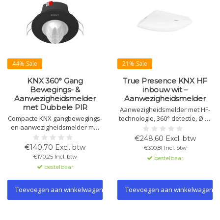
44% Sale
21% Sale
KNX 360° Gang
True Presence KNX HF
Bewegings- &
inbouw wit –
Aanwezigheidsmelder
Aanwezigheidsmelder
met Dubbele PIR
Aanwezigheidsmelder met HF-
Compacte KNX gangbewegings-
technologie, 360° detectie, Ø 15
en aanwezigheidsmelder met
m bereik en True Presence-
dubbele PIR-sensoren, 360°
herkenning. Meet temperatuur
€248,60 Excl. btw
detectie, 6 kanalen en
en luchtvochtigheid. KNX,
€140,70 Excl. btw
€300,81 Incl. btw
constantlichtregeling. Ideaal
inbouw. Verkrijgbaar in wit en
€170,25 Incl. btw
bestelbaar
voor gangen en langwerpige
zwart.
bestelbaar
doorgangen.
Toevoegen aan winkelwagen
Toevoegen aan winkelwagen