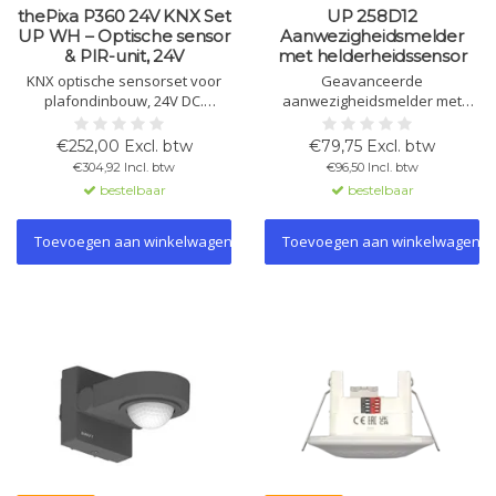
thePixa P360 24V KNX Set
UP 258D12
UP WH – Optische sensor
Aanwezigheidsmelder
& PIR-unit, 24V
met helderheidssensor
KNX optische sensorset voor
Geavanceerde
plafondinbouw, 24V DC.
aanwezigheidsmelder met
Inclusief optische sensor en
helderheidssensor, 360°
PIR-unit. Rechthoekig
detectie, constante lichtregeling
€252,00 Excl. btw
€79,75 Excl. btw
detectiebereik, licht- en
en KNX-compatibiliteit. Ideaal
€304,92 Incl. btw
€96,50 Incl. btw
aanwezigheidsregeling,
voor plafonddakmontage
bestelbaar
bestelbaar
temperatuursensor.
binnen.
Toevoegen aan winkelwagen
Toevoegen aan winkelwagen