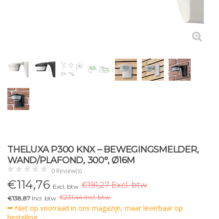
THELUXA P300 KNX – BEWEGINGSMELDER,
WAND/PLAFOND, 300°, Ø16M
0 Review(s)
€
114,76
€191,27 Excl. btw
Excl. btw
€
231,44 Incl. btw.
€138,87
Incl. btw
Niet op voorraad in ons magazijn, maar leverbaar op
bestelling.