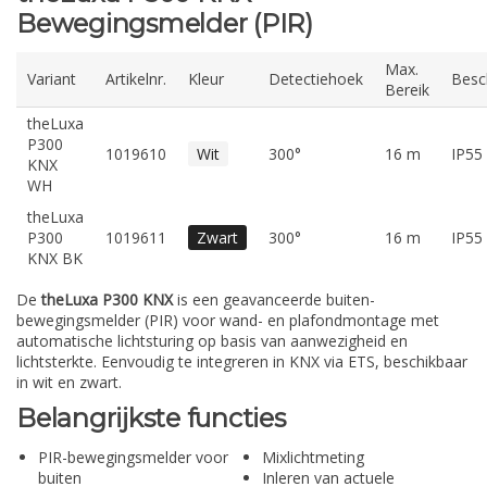
Bewegingsmelder (PIR)
Max.
Variant
Artikelnr.
Kleur
Detectiehoek
Besc
Bereik
theLuxa
P300
1019610
Wit
300°
16 m
IP55
KNX
WH
theLuxa
P300
1019611
Zwart
300°
16 m
IP55
KNX BK
De
theLuxa P300 KNX
is een geavanceerde buiten-
bewegingsmelder (PIR) voor wand- en plafondmontage met
automatische lichtsturing op basis van aanwezigheid en
lichtsterkte. Eenvoudig te integreren in KNX via ETS, beschikbaar
in wit en zwart.
Belangrijkste functies
PIR-bewegingsmelder voor
Mixlichtmeting
buiten
Inleren van actuele