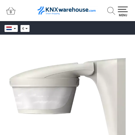
0
0
MENU
€