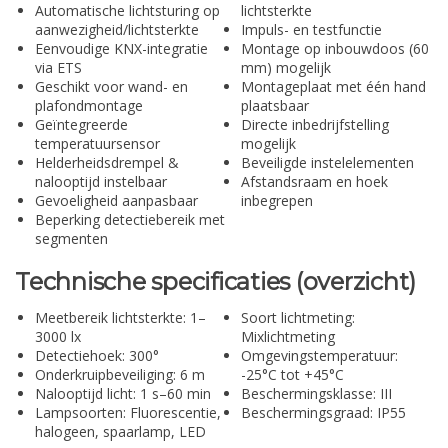
Automatische lichtsturing op
lichtsterkte
aanwezigheid/lichtsterkte
Impuls- en testfunctie
Eenvoudige KNX-integratie
Montage op inbouwdoos (60
via ETS
mm) mogelijk
Geschikt voor wand- en
Montageplaat met één hand
plafondmontage
plaatsbaar
Geïntegreerde
Directe inbedrijfstelling
temperatuursensor
mogelijk
Helderheidsdrempel &
Beveiligde instelelementen
nalooptijd instelbaar
Afstandsraam en hoek
Gevoeligheid aanpasbaar
inbegrepen
Beperking detectiebereik met
segmenten
Technische specificaties (overzicht)
Meetbereik lichtsterkte: 1–
Soort lichtmeting:
3000 lx
Mixlichtmeting
Detectiehoek: 300°
Omgevingstemperatuur:
Onderkruipbeveiliging: 6 m
-25°C tot +45°C
Nalooptijd licht: 1 s–60 min
Beschermingsklasse: III
Lampsoorten: Fluorescentie,
Beschermingsgraad: IP55
halogeen, spaarlamp, LED