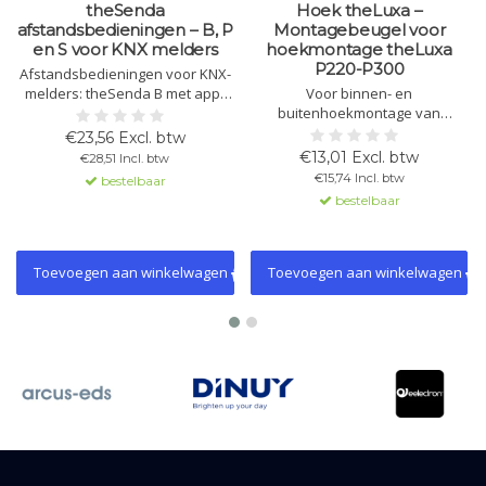
theSenda
Hoek theLuxa –
afstandsbedieningen – B, P
Montagebeugel voor
en S voor KNX melders
hoekmontage theLuxa
P220-P300
Afstandsbedieningen voor KNX-
melders: theSenda B met app-
Voor binnen- en
integratie, theSenda P voor
buitenhoekmontage van
service en theSenda S voor
bewegingsmelders. Geschikt
€23,56 Excl. btw
gebruikersbediening en
voor zowel witte als zwarte
€13,01 Excl. btw
€28,51 Incl. btw
lichtscènes.
uitvoeringen. Inclusief
€15,74 Incl. btw
bestelbaar
bevestigingsmateriaal. Voor
bestelbaar
gebruik binnen en buiten.
Toevoegen aan winkelwagen
Toevoegen aan winkelwagen