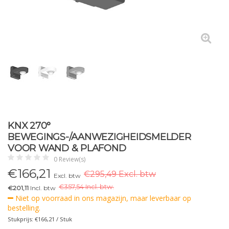
KNX 270°
BEWEGINGS-/AANWEZIGHEIDSMELDER
VOOR WAND & PLAFOND
0 Review(s)
€
166,21
€295,49 Excl. btw
Excl. btw
€
357,54 Incl. btw.
€201,11
Incl. btw
Niet op voorraad in ons magazijn, maar leverbaar op
bestelling.
Stukprijs: €166,21 / Stuk