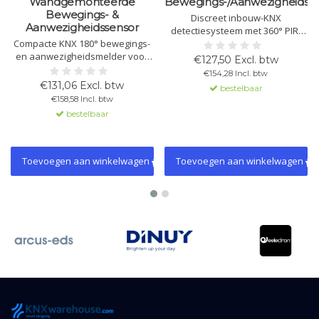
Wandgemonteerde
Bewegings-/Aanwezigheidsm
Bewegings- &
Discreet inbouw-KNX
Aanwezigheidssensor
detectiesysteem met 360° PIR-
Compacte KNX 180° bewegings-
technologie voor beweging en
en aanwezigheidsmelder voor
aanwezigheid. Met licht- en
€127,50 Excl. btw
wandmontage met dubbele PIR-
temperatuursensor,
€154,28 Incl. btw
sensoren, constantlichtregeling,
constantlichtregeling, 6 kanalen
€131,06 Excl. btw
bestelbaar
6+1 kanalen en licht- en
en master/slave-functie. Ideaal
€158,58 Incl. btw
temperatuursensor.
voor verlichting en HVAC.
bestelbaar
Ondersteunt licht- en HVAC-
sturing. Geschikt voor binnen-
en buitenhoeken.
Toevoegen aan winkelwagen
Toevoegen aan winkelwagen