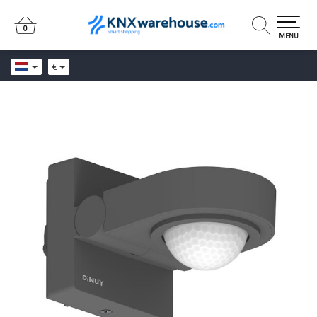
0
0
MENU
€