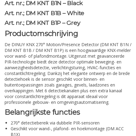
Art. nr.; DM KNT B1N – Black
Art. nr.; DM KNT B1B – White
Art. nr.; DM KNT B1P – Grey
Productomschrijving
De DINUY KNX 270° Motion/Presence Detector (DM KNT B1N /
DM KNT B1B / DM KNT B1P) is een hoogwaardige KNX-melder
voor wand- of plafondmontage. Uitgerust met geavanceerde
PIR-technologie biedt deze detector optimale beweging- en
aanwezigheidsdetectie, verlichtingsturing, HVAC-functies en
constantlichtregeling. Dankzij het elegante ontwerp en de brede
detectiehoek is de sensor geschikt voor binnen- en
buitentoepassingen zoals garages, gevels, laadzones en
overkappingen. Met 6 detectiekanalen plus een extra kanaal
voor constantlichtregeling is dit apparaat ideaal voor
professionele gebouw- en omgevingsautomatisering.
Belangrijkste functies
270° detectiebereik via dubbele PIR-sensoren
Geschikt voor wand-, plafond- en hoekmontage (DM ACC
B1X)