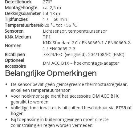
Detectiehoek
270°
Montagehoogte
ca. 2,5 m
Dekkingsdiameter
tot 18 m
Tijdfuncties
1 s – 60 min
Temperatuurbereik
-20 °C tot +55 °C
Sensoren
Lichtsensor, temperatuursensor
KNX Medium
TP1
KNX Standard 2.0 / EN60669-1 / EN60669-2-
Normen
1 / EN60669-2-3
Richtlijnen
73/23/EEC (veiligheid), 204/108/EC (EMC)
Optioneel
DM ACC B1X – hoekmontage-adapter
accessoire
Belangrijke Opmerkingen
De sensor bevat géén geïntegreerde thermostaatregelaar,
enkel een temperatuursensor.
Voor hoekmontage dient het accessoire
DM ACC B1X
gebruikt te worden.
Volledige functionaliteit is uitsluitend beschikbaar via
ETS5 of
hoger
.
Bij toepassing in buitenomgevingen moet directe
zoninstraling en regen worden vermeden.