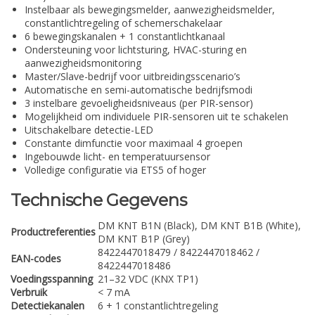
Instelbaar als bewegingsmelder, aanwezigheidsmelder,
constantlichtregeling of schemerschakelaar
6 bewegingskanalen + 1 constantlichtkanaal
Ondersteuning voor lichtsturing, HVAC-sturing en
aanwezigheidsmonitoring
Master/Slave-bedrijf voor uitbreidingsscenario’s
Automatische en semi-automatische bedrijfsmodi
3 instelbare gevoeligheidsniveaus (per PIR-sensor)
Mogelijkheid om individuele PIR-sensoren uit te schakelen
Uitschakelbare detectie-LED
Constante dimfunctie voor maximaal 4 groepen
Ingebouwde licht- en temperatuursensor
Volledige configuratie via ETS5 of hoger
Technische Gegevens
DM KNT B1N (Black), DM KNT B1B (White),
Productreferenties
DM KNT B1P (Grey)
8422447018479 / 8422447018462 /
EAN-codes
8422447018486
Voedingsspanning
21–32 VDC (KNX TP1)
Verbruik
< 7 mA
Detectiekanalen
6 + 1 constantlichtregeling