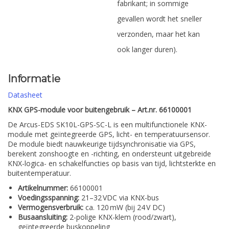
fabrikant; in sommige
gevallen wordt het sneller
verzonden, maar het kan
ook langer duren).
Informatie
Datasheet
KNX GPS-module voor buitengebruik – Art.nr. 66100001
De Arcus-EDS SK10L-GPS-SC-L is een multifunctionele KNX-
module met geïntegreerde GPS, licht- en temperatuursensor.
De module biedt nauwkeurige tijdsynchronisatie via GPS,
berekent zonshoogte en -richting, en ondersteunt uitgebreide
KNX-logica- en schakelfuncties op basis van tijd, lichtsterkte en
buitentemperatuur.
Artikelnummer:
66100001
Voedingsspanning:
21–32 VDC via KNX-bus
Vermogensverbruik:
ca. 120 mW (bij 24 V DC)
Busaansluiting:
2-polige KNX-klem (rood/zwart),
geïntegreerde buskoppeling