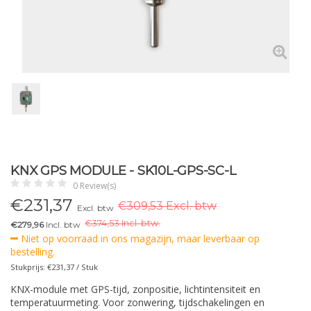
KNX GPS MODULE - SK10L-GPS-SC-L
0 Review(s)
€
231,37
€309,53 Excl. btw
Excl. btw
€
374,53 Incl. btw.
€279,96
Incl. btw
Niet op voorraad in ons magazijn, maar leverbaar op
bestelling.
Stukprijs: €231,37 / Stuk
KNX-module met GPS-tijd, zonpositie, lichtintensiteit en
temperatuurmeting. Voor zonwering, tijdschakelingen en