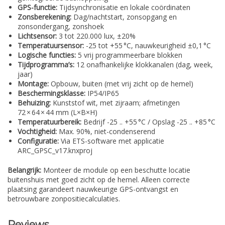
GPS-functie:
Tijdsynchronisatie en lokale coördinaten
Zonsberekening:
Dag/nachtstart, zonsopgang en
zonsondergang, zonshoek
Lichtsensor:
3 tot 220.000 lux, ±20%
Temperatuursensor:
-25 tot +55 °C, nauwkeurigheid ±0,1 °C
Logische functies:
5 vrij programmeerbare blokken
Tijdprogramma’s:
12 onafhankelijke klokkanalen (dag, week,
jaar)
Montage:
Opbouw, buiten (met vrij zicht op de hemel)
Beschermingsklasse:
IP54/IP65
Behuizing:
Kunststof wit, met zijraam; afmetingen
72 × 64 × 44 mm (L×B×H)
Temperatuurbereik:
Bedrijf -25 .. +55 °C / Opslag -25 .. +85 °C
Vochtigheid:
Max. 90%, niet-condenserend
Configuratie:
Via ETS-software met applicatie
ARC_GPSC_v17.knxproj
Belangrijk:
Monteer de module op een beschutte locatie
buitenshuis met goed zicht op de hemel. Alleen correcte
plaatsing garandeert nauwkeurige GPS-ontvangst en
betrouwbare zonpositiecalculaties.
Reviews