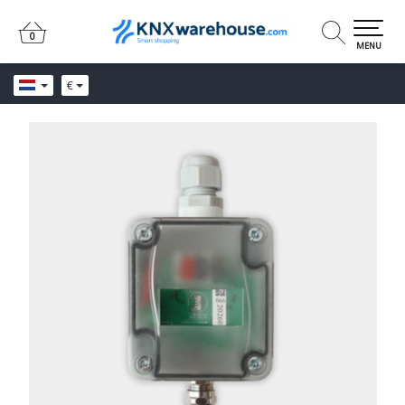
0
0
MENU
€