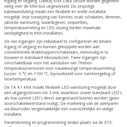
ingang en uitgang. Dankzij KNX Data Secure worden gegevens
veilig over de KNX-bus uitgewisseld. De zespolige
kabelaansluiting maakt een flexibele en snelle installatie
mogelijk. Vrije toewijzing van functies zoals schakelen, dimmen,
jaloezie-aansturing, waardegever, sequenties,
temperatuurmeting en LED-sturing bieden maximale
veelzijdigheid in KNX-installaties.
De vier ingangen zijn individueel te configureren als binaire
ingang of uitgang en kunnen gekoppeld worden aan
conventionele drukknoppen/schakelaars, eenvoudig in te
bouwen in standaard inbouwdozen. Twee ingangen zijn
omschakelbaar voor het aansluiten van Theben-
temperatuursensoren voor nauwkeurige temperatuurmeting
tussen -5 °C en +100 °C, bijvoorbeeld voor ruimteregeling of
vloertemperatuur.
De TA 4.1 KNX maakt flexibele LED-aansturing mogelijk door
een uitgangsstroom tot 3 mA, waardoor zowel standaard LED's
als low current LED's direct aangestuurd kunnen worden (geen
voorschakelweerstand nodig). De markering van de aderparen
via kleurcodes vergemakkelijkt een overzichtelijke en veilige
installatie.
Parametrering en programmering vinden plaats via de ETS-