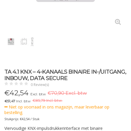
TA 4.1 KNX – 4-KANAALS BINAIRE IN-/UITGANG,
INBOUW, DATA SECURE
0 Review(s)
€
42,54
€70,90 Excl. btw
Excl. btw
€
85,79 Incl. btw.
€51,47
Incl. btw
Niet op voorraad in ons magazijn, maar leverbaar op
bestelling.
Stukprijs: €42,54 / Stuk
Viervoudige KNX-impulsdrukkerinterface met binaire