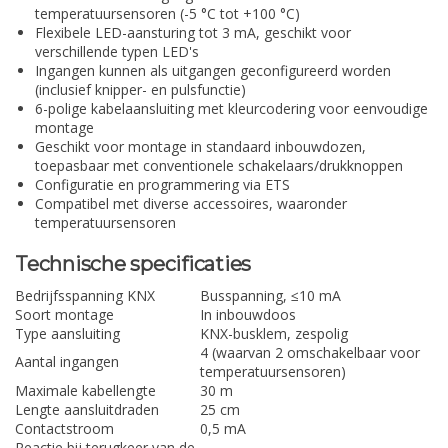
temperatuursensoren (-5 °C tot +100 °C)
Flexibele LED-aansturing tot 3 mA, geschikt voor
verschillende typen LED's
Ingangen kunnen als uitgangen geconfigureerd worden
(inclusief knipper- en pulsfunctie)
6-polige kabelaansluiting met kleurcodering voor eenvoudige
montage
Geschikt voor montage in standaard inbouwdozen,
toepasbaar met conventionele schakelaars/drukknoppen
Configuratie en programmering via ETS
Compatibel met diverse accessoires, waaronder
temperatuursensoren
Technische specificaties
Bedrijfsspanning KNX
Busspanning, ≤10 mA
Soort montage
In inbouwdoos
Type aansluiting
KNX-busklem, zespolig
4 (waarvan 2 omschakelbaar voor
Aantal ingangen
temperatuursensoren)
Maximale kabellengte
30 m
Lengte aansluitdraden
25 cm
Contactstroom
0,5 mA
Reactie bij terugkeer van de