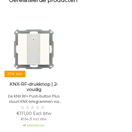
Gerelateerde producten
25% Sale
KNX-RF-drukknop | 2-
voudig
De KNX RF+ Push-button Plus
stuurt KNX-telegrammen via
draadloze technologie.
Programmeerbaar voor 1- of 2-
€111,00 Excl. btw
knopsbediening, met status- en
€134,31 Incl. btw
oriëntatie-LED. Perfect om
bestelbaar
bestaande schakelaars te