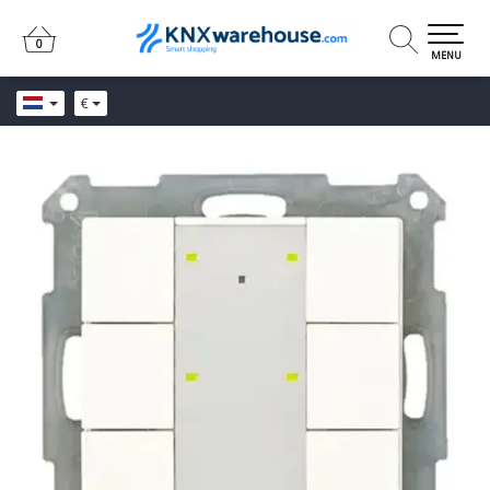
0
0
MENU
€