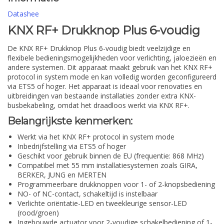
Datashee
KNX RF+ Drukknop Plus 6-voudig
De KNX RF+ Drukknop Plus 6-voudig biedt veelzijdige en
flexibele bedieningsmogelijkheden voor verlichting, jaloezieën en
andere systemen. Dit apparaat maakt gebruik van het KNX RF+
protocol in system mode en kan volledig worden geconfigureerd
via ETS5 of hoger. Het apparaat is ideaal voor renovaties en
uitbreidingen van bestaande installaties zonder extra KNX-
busbekabeling, omdat het draadloos werkt via KNX RF+.
Belangrijkste kenmerken:
Werkt via het KNX RF+ protocol in system mode
Inbedrijfstelling via ETS5 of hoger
Geschikt voor gebruik binnen de EU (frequentie: 868 MHz)
Compatibel met 55 mm installatiesystemen zoals GIRA,
BERKER, JUNG en MERTEN
Programmeerbare drukknoppen voor 1- of 2-knopsbediening
NO- of NC-contact, schakeltijd is instelbaar
Verlichte oriëntatie-LED en tweekleurige sensor-LED
(rood/groen)
Ingebouwde actuator voor 2-voudige schakelbediening of 1-