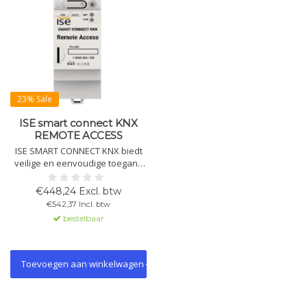
23% Sale
ISE smart connect KNX
REMOTE ACCESS
ISE SMART CONNECT KNX biedt
veilige en eenvoudige toegang
op afstand tot uw slimme
thuisinstallaties. Snel te
€448,24 Excl. btw
installeren en ondersteunt
€542,37 Incl. btw
volledig KNX Secure voor
bestelbaar
optimale gegevensbescherming.
Toevoegen aan winkelwagen