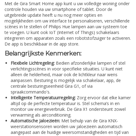
Met de Gira Smart Home app kunt u uw volledige woning onder
controle houden via uw smartphone of tablet. Door de
uitgebreide update heeft u nu nog meer opties en
mogelijkheden om uw interface te personaliseren, verschillende
scènes in te stellen of Philips Hue lampen aan uw systeem toe
te voegen. U kunt ook IoT (Internet of Things) schakelaars
integreren om apparaten zoals een robotstofzuiger te activeren.
De app is beschikbaar in de app store.
Belangrijkste Kenmerken:
Flexibele Lichtregeling:
Bedien afzonderlijke lampen of stel
verlichtingsscènes in voor specifieke situaties. U kunt niet
alleen de helderheid, maar ook de lichtkleur naar wens
aanpassen. Besturing is mogelijk via schakelaar, app, de
centrale besturingseenheid Gira G1, of via
spraakcommando's.
Intelligente Temperatuurregeling:
Zorg ervoor dat elke kamer
altijd op de perfecte temperatuur is. Stel schema’s in en
monitor uw energieverbruik. De Gira X1 ondersteunt zowel
verwarming als airconditioning.
Automatische Jaloezieën:
Met behulp van de Gira KNX-
weerstationsensoren worden uw jaloezieën automatisch
aangepast aan de huidige weersomstandigheden en tijd van