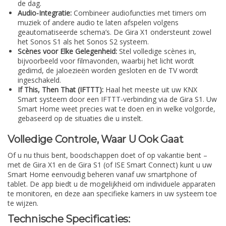
de dag.
Audio-Integratie:
Combineer audiofuncties met timers om
muziek of andere audio te laten afspelen volgens
geautomatiseerde schema’s. De Gira X1 ondersteunt zowel
het Sonos S1 als het Sonos S2 systeem.
Scènes voor Elke Gelegenheid:
Stel volledige scènes in,
bijvoorbeeld voor filmavonden, waarbij het licht wordt
gedimd, de jaloezieën worden gesloten en de TV wordt
ingeschakeld.
If This, Then That (IFTTT):
Haal het meeste uit uw KNX
Smart systeem door een IFTTT-verbinding via de Gira S1. Uw
Smart Home weet precies wat te doen en in welke volgorde,
gebaseerd op de situaties die u instelt.
Volledige Controle, Waar U Ook Gaat
Of u nu thuis bent, boodschappen doet of op vakantie bent –
met de Gira X1 en de Gira S1 (of ISE Smart Connect) kunt u uw
Smart Home eenvoudig beheren vanaf uw smartphone of
tablet. De app biedt u de mogelijkheid om individuele apparaten
te monitoren, en deze aan specifieke kamers in uw systeem toe
te wijzen.
Technische Specificaties: