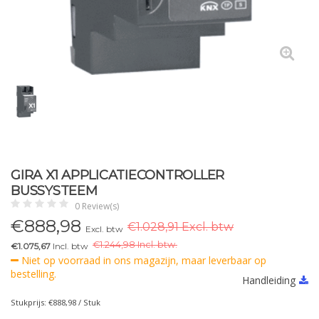
GIRA X1 APPLICATIECONTROLLER
BUSSYSTEEM
0 Review(s)
€
888,98
€1.028,91 Excl. btw
Excl. btw
€
1.244,98 Incl. btw.
€1.075,67
Incl. btw
Niet op voorraad in ons magazijn, maar leverbaar op
bestelling.
Handleiding
Stukprijs: €888,98 / Stuk