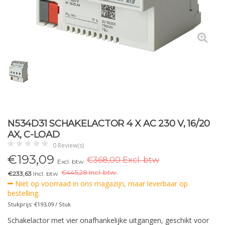
N534D31 SCHAKELACTOR 4 X AC 230 V, 16/20
AX, C-LOAD
0 Review(s)
€
193,09
€368,00 Excl. btw
Excl. btw
€
445,28 Incl. btw.
€233,63
Incl. btw
Niet op voorraad in ons magazijn, maar leverbaar op
bestelling.
Stukprijs: €193,09 / Stuk
Schakelactor met vier onafhankelijke uitgangen, geschikt voor