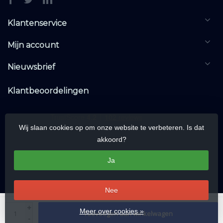
Klantenservice
Mijn account
Nieuwsbrief
Klantbeoordelingen
Wij slaan cookies op om onze website te verbeteren. Is dat
akkoord?
Ja
Nee
© Copyright 2026 KNXwarehouse.com | All rights reserved | Alle rechten
+
Meer over cookies »
Toevoegen aan winkelwagen
voorbehouden
-