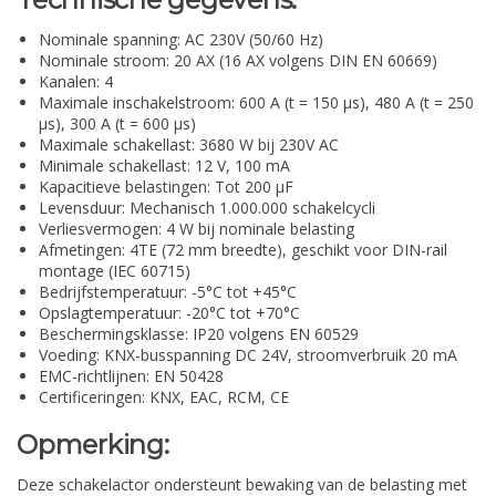
Nominale spanning: AC 230V (50/60 Hz)
Nominale stroom: 20 AX (16 AX volgens DIN EN 60669)
Kanalen: 4
Maximale inschakelstroom: 600 A (t = 150 µs), 480 A (t = 250
µs), 300 A (t = 600 µs)
Maximale schakellast: 3680 W bij 230V AC
Minimale schakellast: 12 V, 100 mA
Kapacitieve belastingen: Tot 200 µF
Levensduur: Mechanisch 1.000.000 schakelcycli
Verliesvermogen: 4 W bij nominale belasting
Afmetingen: 4TE (72 mm breedte), geschikt voor DIN-rail
montage (IEC 60715)
Bedrijfstemperatuur: -5°C tot +45°C
Opslagtemperatuur: -20°C tot +70°C
Beschermingsklasse: IP20 volgens EN 60529
Voeding: KNX-busspanning DC 24V, stroomverbruik 20 mA
EMC-richtlijnen: EN 50428
Certificeringen: KNX, EAC, RCM, CE
Opmerking:
Deze schakelactor ondersteunt bewaking van de belasting met