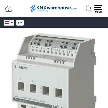
0
0
MENU
€