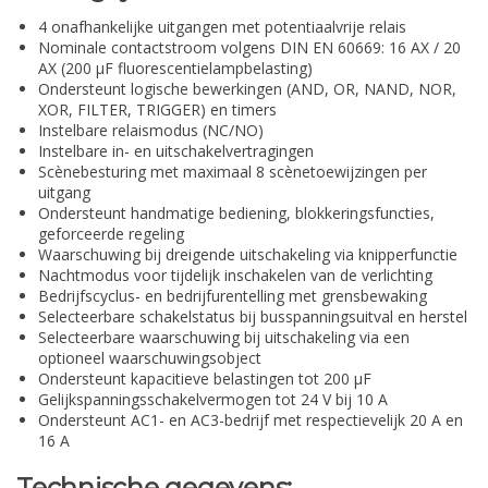
4 onafhankelijke uitgangen met potentiaalvrije relais
Nominale contactstroom volgens DIN EN 60669: 16 AX / 20
AX (200 µF fluorescentielampbelasting)
Ondersteunt logische bewerkingen (AND, OR, NAND, NOR,
XOR, FILTER, TRIGGER) en timers
Instelbare relaismodus (NC/NO)
Instelbare in- en uitschakelvertragingen
Scènebesturing met maximaal 8 scènetoewijzingen per
uitgang
Ondersteunt handmatige bediening, blokkeringsfuncties,
geforceerde regeling
Waarschuwing bij dreigende uitschakeling via knipperfunctie
Nachtmodus voor tijdelijk inschakelen van de verlichting
Bedrijfscyclus- en bedrijfurentelling met grensbewaking
Selecteerbare schakelstatus bij busspanningsuitval en herstel
Selecteerbare waarschuwing bij uitschakeling via een
optioneel waarschuwingsobject
Ondersteunt kapacitieve belastingen tot 200 µF
Gelijkspanningsschakelvermogen tot 24 V bij 10 A
Ondersteunt AC1- en AC3-bedrijf met respectievelijk 20 A en
16 A
Technische gegevens: