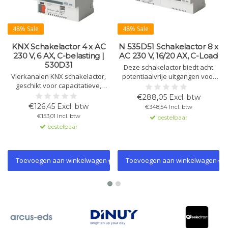
48% Sale
48% Sale
KNX Schakelactor 4 x AC
N 535D51 Schakelactor 8 x
230 V, 6 AX, C-belasting |
AC 230 V, 16/20 AX, C-Load
530D31
Deze schakelactor biedt acht
Vierkanalen KNX schakelactor,
potentiaalvrije uitgangen voor
geschikt voor capacitatieve,
het schakelen van elektrische
inductieve en ohmse lasten.
belastingen. Geschikt voor het
€288,05 Excl. btw
Ondersteunt logische
schakelen van capacitatieve,
€126,45 Excl. btw
€348,54 Incl. btw
bewerkingen, handmatige
inductieve en ohmse lasten.
€153,01 Incl. btw
bestelbaar
bediening en tijdprogramma’s.
Diagnostische functies en
bestelbaar
configuratiemogelijkheden via
KNX.
Toevoegen aan winkelwagen
Toevoegen aan winkelwagen