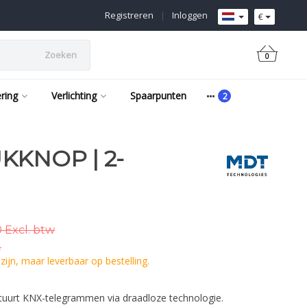
Registreren
|
Inloggen
€
Zoeken
0
ering
Verlichting
Spaarpunten
KKNOP | 2-
 Excl. btw
.
ijn, maar leverbaar op bestelling.
uurt KNX-telegrammen via draadloze technologie.