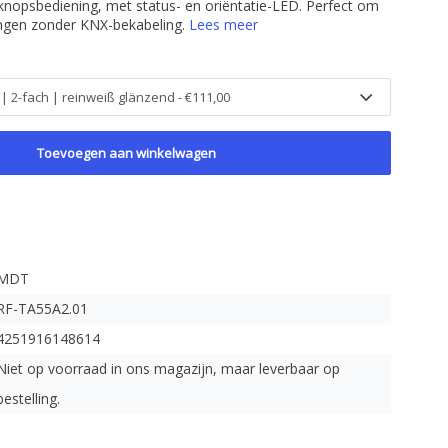
nopsbediening, met status- en oriëntatie-LED. Perfect om
angen zonder KNX-bekabeling.
Lees meer
Toevoegen aan winkelwagen
MDT
RF-TA55A2.01
4251916148614
Niet op voorraad in ons magazijn, maar leverbaar op
bestelling.