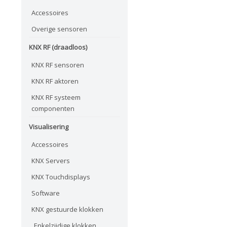
Accessoires
Overige sensoren
KNX RF (draadloos)
KNX RF sensoren
KNX RF aktoren
KNX RF systeem
componenten
Visualisering
Accessoires
KNX Servers
KNX Touchdisplays
Software
KNX gestuurde klokken
Enkelzijdige klokken