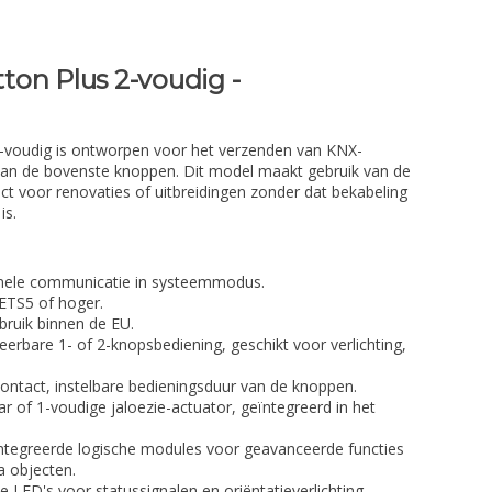
on Plus 2-voudig -
-voudig is ontworpen voor het verzenden van KNX-
an de bovenste knoppen. Dit model maakt gebruik van de
ct voor renovaties of uitbreidingen zonder dat bekabeling
is.
onele communicatie in systeemmodus.
 ETS5 of hoger.
ruik binnen de EU.
bare 1- of 2-knopsbediening, geschikt voor verlichting,
ntact, instelbare bedieningsduur van de knoppen.
r of 1-voudige jaloezie-actuator, geïntegreerd in het
tegreerde logische modules voor geavanceerde functies
a objecten.
LED's voor statussignalen en oriëntatieverlichting.