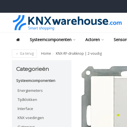
Systeemcomponenten
Actoren
Sensor
Ga terug
Home
KNX-RF-drukknop | 2-voudig
Categorieën
Systeemcomponenten
Energiemeters
Tijdklokken
Interface
KNX voedingen
Gateways