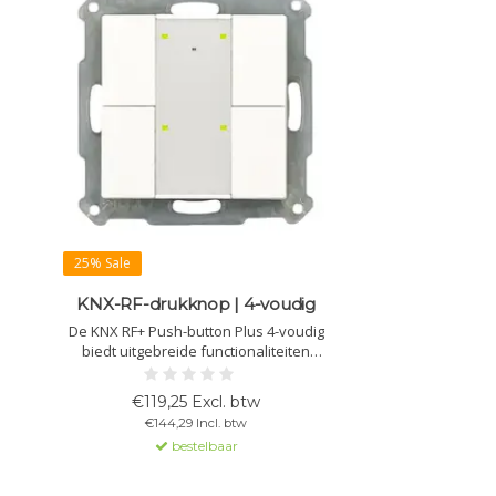
25% Sale
KNX-RF-drukknop | 4-voudig
De KNX RF+ Push-button Plus 4-voudig
biedt uitgebreide functionaliteiten
zoals lichtschakeling en bediening van
jaloezieën. Ideaal voor bestaande
€119,25 Excl. btw
installaties zonder KNX-busbekabeling,
€144,29 Incl. btw
met een geïntegreerde actuator en
bestelbaar
LED-indicatie.