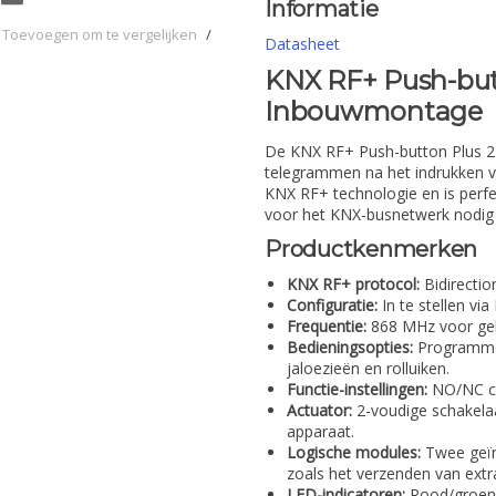
Informatie
Toevoegen om te vergelijken
/
Datasheet
KNX RF+ Push-butt
Inbouwmontage
De KNX RF+ Push-button Plus 2
telegrammen na het indrukken v
KNX RF+ technologie en is perfe
voor het KNX-busnetwerk nodig 
Productkenmerken
KNX RF+ protocol:
Bidirecti
Configuratie:
In te stellen via
Frequentie:
868 MHz voor geb
Bedieningsopties:
Programmeer
jaloezieën en rolluiken.
Functie-instellingen:
NO/NC co
Actuator:
2-voudige schakelaa
apparaat.
Logische modules:
Twee geïn
zoals het verzenden van extr
LED-indicatoren:
Rood/groene 