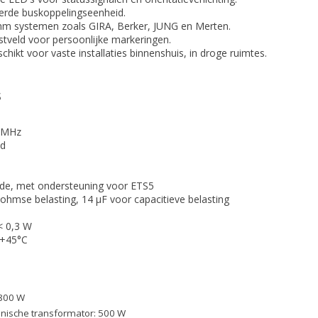
erde buskoppelingseenheid.
mm systemen zoals GIRA, Berker, JUNG en Merten.
stveld voor persoonlijke markeringen.
chikt voor vaste installaties binnenshuis, in droge ruimtes.
s
 MHz
ld
e, met ondersteuning voor ETS5
ohmse belasting, 14 µF voor capacitieve belasting
< 0,3 W
 +45°C
800 W
nische transformator: 500 W