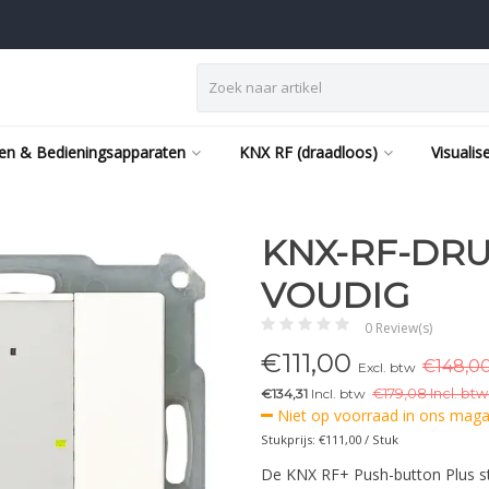
en & Bedieningsapparaten
KNX RF (draadloos)
Visualis
KNX-RF-DRU
VOUDIG
0 Review(s)
€
111,00
€148,00
Excl. btw
€134,31
Incl. btw
€
179,08 Incl. btw
Niet op voorraad in ons magaz
Stukprijs: €111,00 / Stuk
De KNX RF+ Push-button Plus st