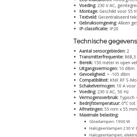
Voeding:
230 V AC, geïntegre
Montage:
Geschikt voor 55 
Textveld:
Gecentraliseerd tek
Gebruiksomgeving:
Alleen ges
IP-classificatie:
IP20
Technische gegeven
Aantal sensorgebieden:
2
Transmitterfrequentie:
868,3
Bereik:
150 meter in open ve
Uitgangsvermogen:
10 dBm
Gevoeligheid:
> -105 dBm
Compatibiliteit:
KNX RF S-Mod
Schakelvermogen:
10 A voor 
Voeding:
230 V AC, 50 Hz
Vermogensverbruik:
Typisch 
Bedrijfstemperatuur:
0°C tot
Afmetingen:
55 mm x 55 mm
Maximale belasting:
Gloeilampen: 1900 W
Halogeenlampen 230 V: 
Halogeenlampen, elektro