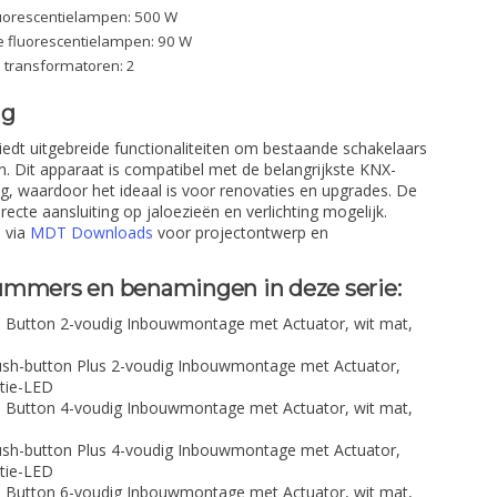
uorescentielampen: 500 W
 fluorescentielampen: 90 W
e transformatoren: 2
ng
edt uitgebreide functionaliteiten om bestaande schakelaars
en. Dit apparaat is compatibel met de belangrijkste KNX-
, waardoor het ideaal is voor renovaties en upgrades. De
ecte aansluiting op jaloezieën en verlichting mogelijk.
 via
MDT Downloads
voor projectontwerp en
ummers en benamingen in deze serie:
Button 2-voudig Inbouwmontage met Actuator, wit mat,
h-button Plus 2-voudig Inbouwmontage met Actuator,
atie-LED
Button 4-voudig Inbouwmontage met Actuator, wit mat,
h-button Plus 4-voudig Inbouwmontage met Actuator,
atie-LED
Button 6-voudig Inbouwmontage met Actuator, wit mat,