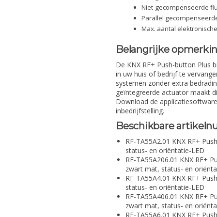
Niet-gecompenseerde fl
Parallel gecompenseerde
Max. aantal elektronisch
Belangrijke opmerki
De KNX RF+ Push-button Plus bi
in uw huis of bedrijf te vervang
systemen zonder extra bedrading
geïntegreerde actuator maakt dir
Download de applicatiesoftware
inbedrijfstelling.
Beschikbare artikeln
RF-TA55A2.01 KNX RF+ Push 
status- en oriëntatie-LED
RF-TA55A206.01 KNX RF+ Pus
zwart mat, status- en oriënt
RF-TA55A4.01 KNX RF+ Push 
status- en oriëntatie-LED
RF-TA55A406.01 KNX RF+ Pus
zwart mat, status- en oriënt
RF-TA55A6.01 KNX RF+ Push 