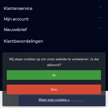
Klantenservice
Mijn account
Nieuwsbrief
Klantbeoordelingen
Wij slaan cookies op om onze website te verbeteren. Is dat
akkoord?
Ja
Nee
© Copyright 2026 KNXwarehouse.com | All rights reserved | Alle rechten
+
Meer over cookies »
Toevoegen aan winkelwagen
voorbehouden
-