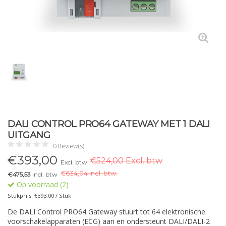
DALI CONTROL PRO64 GATEWAY MET 1 DALI
UITGANG
0 Review(s)
€
393,00
€524,00 Excl. btw
Excl. btw
€
634,04 Incl. btw.
€475,53
Incl. btw
Op voorraad (2)
Stukprijs: €393,00 / Stuk
De DALI Control PRO64 Gateway stuurt tot 64 elektronische
voorschakelapparaten (ECG) aan en ondersteunt DALI/DALI-2