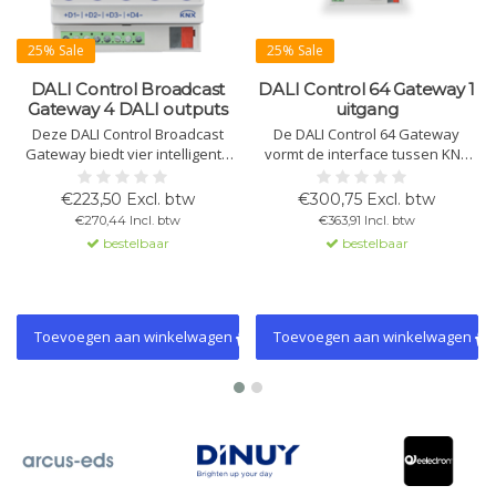
25% Sale
25% Sale
DALI Control Broadcast
DALI Control 64 Gateway 1
Gateway 4 DALI outputs
uitgang
Deze DALI Control Broadcast
De DALI Control 64 Gateway
Gateway biedt vier intelligente
vormt de interface tussen KNX
kanalen voor verlichting met
en DALI-bus, biedt HSV, RGB,
ondersteuning van DALI en DALI-
RGBW en Tunable White
€223,50 Excl. btw
€300,75 Excl. btw
2 standaarden, HSV-
kleurregeling. Geschikt voor 64
€270,44 Incl. btw
€363,91 Incl. btw
kleurregeling, RGB/RGBW, en
ECG's in 16 groepen,
bestelbaar
bestelbaar
Tunable White. Het apparaat
ondersteunt DALI DT8 en wordt
biedt energiebeheer en KNX
geconfigureerd via ETS5.
Data Secure-functionaliteit
Toevoegen aan winkelwagen
Toevoegen aan winkelwagen