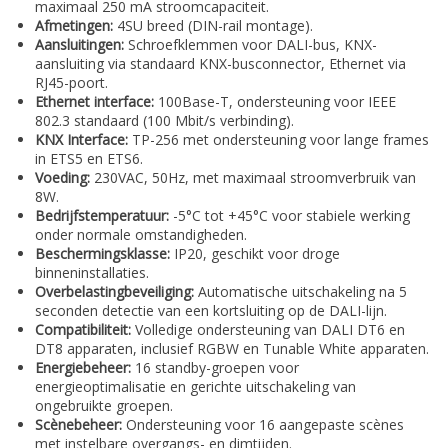
maximaal 250 mA stroomcapaciteit.
Afmetingen:
4SU breed (DIN-rail montage).
Aansluitingen:
Schroefklemmen voor DALI-bus, KNX-
aansluiting via standaard KNX-busconnector, Ethernet via
RJ45-poort.
Ethernet interface:
100Base-T, ondersteuning voor IEEE
802.3 standaard (100 Mbit/s verbinding).
KNX Interface:
TP-256 met ondersteuning voor lange frames
in ETS5 en ETS6.
Voeding:
230VAC, 50Hz, met maximaal stroomverbruik van
8W.
Bedrijfstemperatuur:
-5°C tot +45°C voor stabiele werking
onder normale omstandigheden.
Beschermingsklasse:
IP20, geschikt voor droge
binneninstallaties.
Overbelastingbeveiliging:
Automatische uitschakeling na 5
seconden detectie van een kortsluiting op de DALI-lijn.
Compatibiliteit:
Volledige ondersteuning van DALI DT6 en
DT8 apparaten, inclusief RGBW en Tunable White apparaten.
Energiebeheer:
16 standby-groepen voor
energieoptimalisatie en gerichte uitschakeling van
ongebruikte groepen.
Scènebeheer:
Ondersteuning voor 16 aangepaste scènes
met instelbare overgangs- en dimtijden.