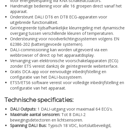
voor energiebesparing via KNX-schakelactuators.
Handmatige bediening voor alle 16 groepen direct vanaf het
apparaat.
Ondersteunt DALI DT6 en DT8 ECG-apparaten voor
uitgebreide functionaliteit.
Geïntegreerde tijdsafhankelijke kleurregeling met dynamische
overgang tussen verschillende kleuren of temperaturen.
Ondersteuning voor noodverlichtingssystemen volgens EN
62386-202 (batterijgevoede systemen).
DALI-commissioning kan worden uitgevoerd via een
webbrowser of direct op het apparaatdisplay.
Vervanging van elektronische voorschakelapparaten (ECG)
zonder ETS vereist dankzij de geïntegreerde webinterface.
Gratis DCA-app voor eenvoudige inbedrijfstelling en
configuratie van het DALI-bussysteem.
ETS5/ETS6 software vereist voor volledige inbedrijfstelling en
configuratie van het apparaat.
Technische specificaties:
DALI Outputs:
1 DALI-uitgang voor maximaal 64 ECG's.
Maximale aantal sensoren:
Tot 8 DALI-2
bewegingsdetectoren en lichtsensoren.
Spanning DALI Bus:
Typisch 18 VDC, kortsluitbeveiligd,