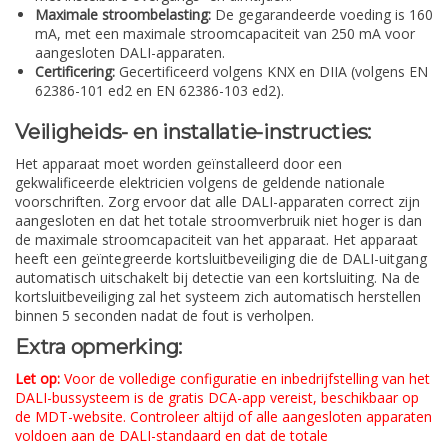
Maximale stroombelasting:
De gegarandeerde voeding is 160
mA, met een maximale stroomcapaciteit van 250 mA voor
aangesloten DALI-apparaten.
Certificering:
Gecertificeerd volgens KNX en DIIA (volgens EN
62386-101 ed2 en EN 62386-103 ed2).
Veiligheids- en installatie-instructies:
Het apparaat moet worden geïnstalleerd door een
gekwalificeerde elektricien volgens de geldende nationale
voorschriften. Zorg ervoor dat alle DALI-apparaten correct zijn
aangesloten en dat het totale stroomverbruik niet hoger is dan
de maximale stroomcapaciteit van het apparaat. Het apparaat
heeft een geïntegreerde kortsluitbeveiliging die de DALI-uitgang
automatisch uitschakelt bij detectie van een kortsluiting. Na de
kortsluitbeveiliging zal het systeem zich automatisch herstellen
binnen 5 seconden nadat de fout is verholpen.
Extra opmerking:
Let op:
Voor de volledige configuratie en inbedrijfstelling van het
DALI-bussysteem is de gratis DCA-app vereist, beschikbaar op
de MDT-website. Controleer altijd of alle aangesloten apparaten
voldoen aan de DALI-standaard en dat de totale