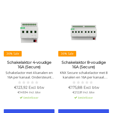
36% Sale
36% Sale
Schakelaktor 4-voudige
Schakelaktor 8-voudige
16A (Secure)
16A (Secure)
Schakelactor met 4 kanalen en
KNX Secure schakelactor met 8
16A per kanaal. Ondersteunt
kanalen en 16A per kanaal.
KNX Secure-communicatie.
Geschikt voor verlichting,
Geschikt voor verlichting,
verwarming en signalering.
€123,92 Excl. btw
€175,88 Excl. btw
verwarming en signalering.
Ondersteunt handmatige
€149,94 Incl. btw
€212,81 Incl. btw
Inclusief handmatige bediening,
bediening, tijdfuncties en logica.
bestelbaar
bestelbaar
logica en tijdfuncties.