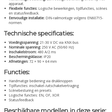
apparaat.
Flexibele functies:
Logische bewerkingen, tijdfuncties, scènes
en statusfeedback.
Eenvoudige installatie:
DIN-railmontage volgens EN60715-
normen.
Technische specificaties:
Voedingsspanning:
21-30 V DC via KNX-bus
Nominale spanning:
250 V AC (50/60 Hz)
Inschakelstroom:
480 A/2 ms
Beschermingsklasse:
IP20
Afmetingen:
72 × 90 × 64 mm
Functies:
Handmatige bediening via drukknoppen
Tijdfuncties: inschakel-/uitschakelvertraging
Scènebesturing en presets
Logische functies: EN, OF, XOR
Statusfeedback
Beschikbare modellen in deze serie: