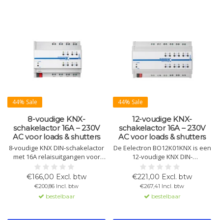
44% Sale
44% Sale
8-voudige KNX-
12-voudige KNX-
schakelactor 16A – 230V
schakelactor 16A – 230V
AC voor loads & shutters
AC voor loads & shutters
8-voudige KNX DIN-schakelactor
De Eelectron BO12K01KNX is een
met 16A relaisuitgangen voor
12-voudige KNX DIN-
verlichting, algemene lasten en
schakelactor met 16A
sturing van jaloezieën of
relaisuitgangen voor verlichting,
€166,00 Excl. btw
€221,00 Excl. btw
rolluiken. Voorzien van 8
elektrische lasten en jaloezie- of
€200,86 Incl. btw
€267,41 Incl. btw
logische functies en een
rolluiksturing. Met 8 logische
bestelbaar
bestelbaar
geïntegreerde KNX-interface
functies en geïntegreerde KNX-
voor betrouwbare
interface voor betrouwbare
gebouwautomatisering.
gebouwautomatisering.