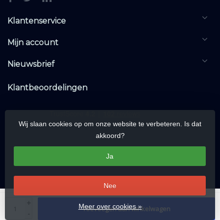
Klantenservice
Mijn account
Nieuwsbrief
Klantbeoordelingen
Wij slaan cookies op om onze website te verbeteren. Is dat
akkoord?
Ja
Nee
© Copyright 2026 KNXwarehouse.com | All rights reserved | Alle rechten
+
Meer over cookies »
Toevoegen aan winkelwagen
voorbehouden
-