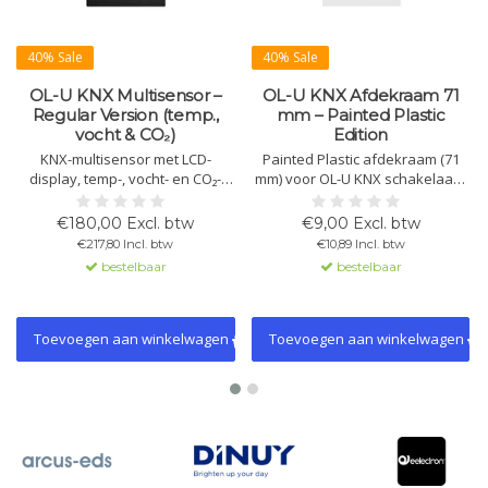
40% Sale
40% Sale
OL-U KNX Multisensor –
OL-U KNX Afdekraam 71
Regular Version (temp.,
mm – Painted Plastic
vocht & CO₂)
Edition
KNX-multisensor met LCD-
Painted Plastic afdekraam (71
display, temp-, vocht- en CO₂-
mm) voor OL-U KNX schakelaars
sensoren, 2× 2-staps
en multisensoren. Lichtgewicht,
thermostaten met PI-regeling en
duurzaam en verkrijgbaar in
€180,00 Excl. btw
€9,00 Excl. btw
4 bedieningsknoppen. Inclusief
White, Black en White Helvetia.
€217,80 Incl. btw
€10,89 Incl. btw
RGB-LED-balk en swipebalk.
Eenvoudig te monteren en
bestelbaar
bestelbaar
Ideaal voor klimaat-, scène- en
perfect passend op het OL-U
gebouwautomatisering.
systeem.
Toevoegen aan winkelwagen
Toevoegen aan winkelwagen