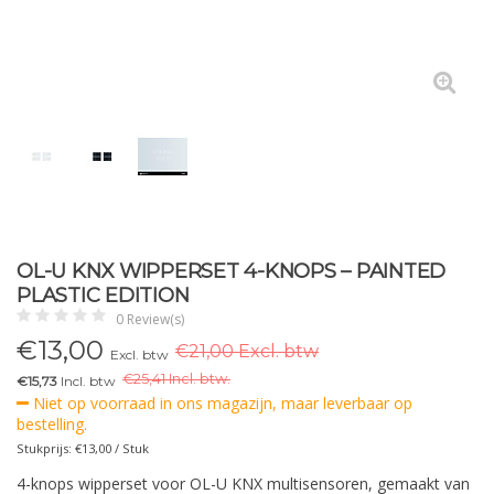
OL-U KNX WIPPERSET 4-KNOPS – PAINTED
PLASTIC EDITION
0 Review(s)
€
13,00
€21,00 Excl. btw
Excl. btw
€
25,41 Incl. btw.
€15,73
Incl. btw
Niet op voorraad in ons magazijn, maar leverbaar op
bestelling.
Stukprijs: €13,00 / Stuk
4-knops wipperset voor OL-U KNX multisensoren, gemaakt van