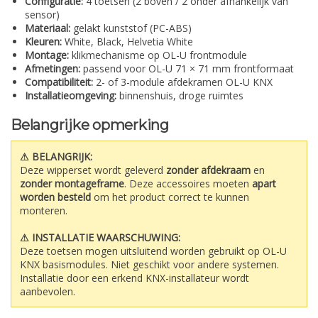
Configuratie:
4 toetsen (2 boven / 2 onder afhankelijk van
sensor)
Materiaal:
gelakt kunststof (PC-ABS)
Kleuren:
White, Black, Helvetia White
Montage:
klikmechanisme op OL-U frontmodule
Afmetingen:
passend voor OL-U 71 × 71 mm frontformaat
Compatibiliteit:
2- of 3-module afdekramen OL-U KNX
Installatieomgeving:
binnenshuis, droge ruimtes
Belangrijke opmerking
⚠ BELANGRIJK:
Deze wipperset wordt geleverd
zonder afdekraam
en
zonder montageframe
. Deze accessoires moeten
apart
worden besteld
om het product correct te kunnen
monteren.
⚠ INSTALLATIE WAARSCHUWING:
Deze toetsen mogen uitsluitend worden gebruikt op OL-U
KNX basismodules. Niet geschikt voor andere systemen.
Installatie door een erkend KNX-installateur wordt
aanbevolen.