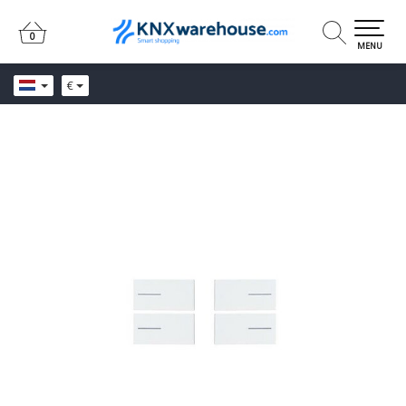
0
0
MENU
€