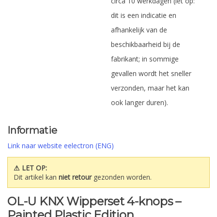
circa 10 werkdagen (let op:
dit is een indicatie en
afhankelijk van de
beschikbaarheid bij de
fabrikant; in sommige
gevallen wordt het sneller
verzonden, maar het kan
ook langer duren).
Informatie
Link naar website eelectron (ENG)
⚠ LET OP:
Dit artikel kan
niet retour
gezonden worden.
OL-U KNX Wipperset 4-knops –
Painted Plastic Edition