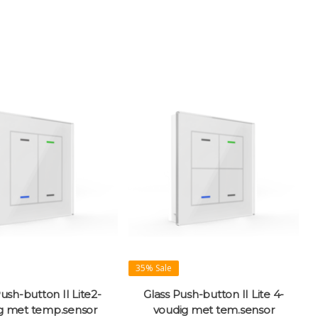
35% Sale
ush-button II Lite2-
Glass Push-button II Lite 4-
g met temp.sensor
voudig met tem.sensor