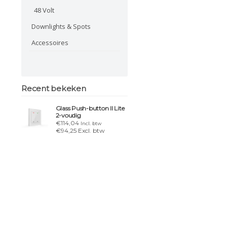
48 Volt
Downlights & Spots
Accessoires
Recent bekeken
Glass Push-button II Lite
2-voudig
€114,04
Incl. btw
€94,25 Excl. btw