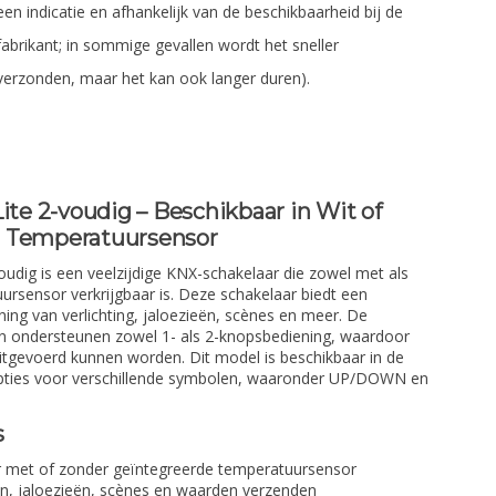
een indicatie en afhankelijk van de beschikbaarheid bij de
fabrikant; in sommige gevallen wordt het sneller
verzonden, maar het kan ook langer duren).
Lite 2-voudig – Beschikbaar in Wit of
r Temperatuursensor
oudig is een veelzijdige KNX-schakelaar die zowel met als
rsensor verkrijgbaar is. Deze schakelaar biedt een
ing van verlichting, jaloezieën, scènes en meer. De
 ondersteunen zowel 1- als 2-knopsbediening, waardoor
uitgevoerd kunnen worden. Dit model is beschikbaar in de
 opties voor verschillende symbolen, waaronder UP/DOWN en
s
r met of zonder geïntegreerde temperatuursensor
, jaloezieën, scènes en waarden verzenden