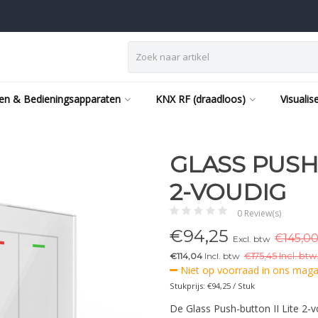
en & Bedieningsapparaten
KNX RF (draadloos)
Visualis
GLASS PUSH-
2-VOUDIG
0 Review(s)
€
94,25
€145,00
Excl. btw
€114,04
Incl. btw
€
175,45 Incl. btw
Niet op voorraad in ons magaz
Stukprijs: €94,25 / Stuk
De Glass Push-button II Lite 2-v