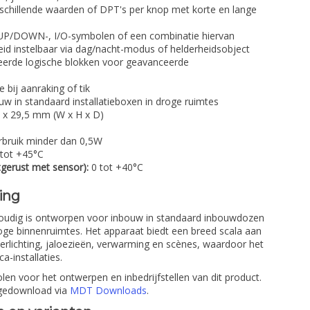
schillende waarden of DPT's per knop met korte en lange
UP/DOWN-, I/O-symbolen of een combinatie hiervan
id instelbaar via dag/nacht-modus of helderheidsobject
eerde logische blokken voor geavanceerde
 bij aanraking of tik
w in standaard installatieboxen in droge ruimtes
x 29,5 mm (W x H x D)
rbruik minder dan 0,5W
tot +45°C
tgerust met sensor):
0 tot +40°C
sing
-voudig is ontworpen voor inbouw in standaard inbouwdozen
droge binnenruimtes. Het apparaat biedt een breed scala aan
rlichting, jaloezieën, verwarming en scènes, waardoor het
-installaties.
n voor het ontwerpen en inbedrijfstellen van dit product.
 gedownload via
MDT Downloads
.