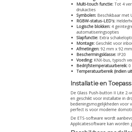
Multi-touch functie:
Tot 4 ver
drukacties
Symbolen:
Beschikbaar met 
RGBW-status-LED's:
Helderhe
Logische blokken:
4 geïntegr
automatiseringsopties
Slapfunctie:
Extra schakeloptie
Montage:
Geschikt voor inbou
Afmetingen:
92 mm x 92 mm 
Beschermingsklasse:
IP20
Voeding:
KNX-bus, typisch ve
Bedrijfstemperatuurbereik:
0 
Temperatuurbereik (indien ui
Installatie en Toepas
De Glass Push-button II Lite 2
en geschikt voor installatie in 
bedieningsmogelijkheden voor ve
perfect is voor moderne domotica
De ETS-software wordt aanbevole
Applicatiesoftware kan worden