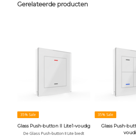
Gerelateerde producten
35% Sale
35% Sale
Glass Push-button II Lite1-voudig
Glass Push-butto
voud
De Glass Push-button II Lite biedt