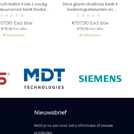
ush-button II Lite 2-voudig
Deze glazen drukknop biedt 4
tuursensor biedt flexibele
bedieningselementen en
van verlichting, jaloezieën
geïntegreerde temperatuursensor.
s via RGBW-status-LEDs.
Programmeerbare RGBW-status-LED’s,
07,90 Excl. btw
€107,90 Excl. btw
nt 1 of 2-knopsbediening,
bedieningsfuncties voor verlichting,
€130,56 Incl. btw
€130,56 Incl. btw
meting en een innovatieve
jaloezieën, scènes en logische
bestelbaar
bestelbaar
groepsfunctie.
blokken.
Nieuwsbrief
Meld je nu aan voor extra informatie of nieuwe
producten