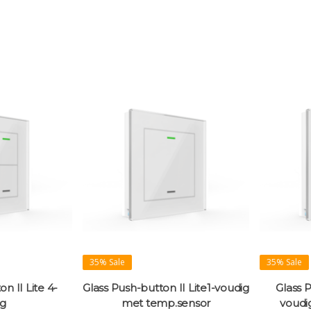
35% Sale
35% Sale
n II Lite 4-
Glass Push-button II Lite1-voudig
Glass P
ig
met temp.sensor
voudi