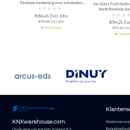
flexibele bediening voor schakelen,
De Glass Push-button 
dimmen en jaloezieën. Met RGBW-
biedt flexibele b
status-LED's en aanpasbare logica.
verlichting, jaloez
€86,45 Excl. btw
Beschikbaar met 1 tot 4 sensorvlakken
Verkrijgbaar me
€104,60 Incl. btw
€94,25 Exc
en optionele temperatuursensor.
temperatuursen
bestelbaar
€114,04 Inc
verschillende symbo
bestel
UP/DOWN en I/O. 
logische blokken
Klantens
KNXwarehouse.com
Klantenservice
Betaalmethod
Onderdeel van
InstaVer Systems B.V.