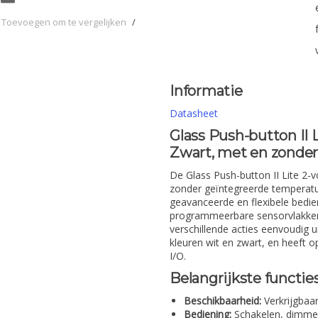
Toevoegen om te vergelijken
/
Informatie
Datasheet
Glass Push-button II 
Zwart, met en zonde
De Glass Push-button II Lite 2-v
zonder geïntegreerde temperatuu
geavanceerde en flexibele bedien
programmeerbare sensorvlakken
verschillende acties eenvoudig 
kleuren wit en zwart, en heeft
I/O.
Belangrijkste functie
Beschikbaarheid:
Verkrijgbaa
Bediening:
Schakelen, dimmen