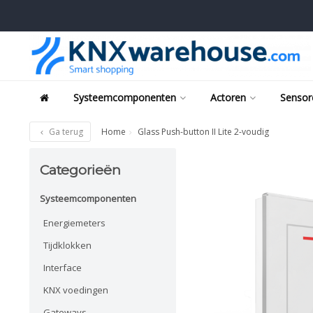
Systeemcomponenten
Actoren
Sensor
Ga terug
Home
Glass Push-button II Lite 2-voudig
Categorieën
Systeemcomponenten
Energiemeters
Tijdklokken
Interface
KNX voedingen
Gateways