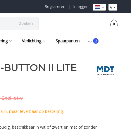
Registreren
|
Inloggen
€
Zoeken
0
ering
Verlichting
Spaarpunten
BUTTON II LITE
 Excl. btw
.
ijn, maar leverbaar op bestelling.
oudig, beschikbaar in wit of zwart en met of zonder