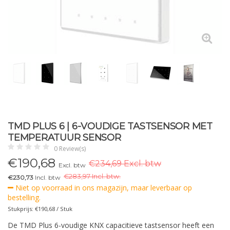
TMD PLUS 6 | 6-VOUDIGE TASTSENSOR MET
TEMPERATUUR SENSOR
0 Review(s)
€
190,68
€234,69 Excl. btw
Excl. btw
€
283,97 Incl. btw.
€230,73
Incl. btw
Niet op voorraad in ons magazijn, maar leverbaar op
bestelling.
Stukprijs: €190,68 / Stuk
De TMD Plus 6-voudige KNX capacitieve tastsensor heeft een