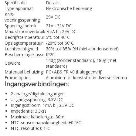
Specificatie
Details
Type apparaat
Elektronische bediening
KNX-
29V DC
voedingsspanning
Spanningsbereik
21V - 31V DC
Max. stroomverbruik
7mA bij 29V DC
Bedrijfstemperatuur
5ºC tot 40ºC
Opslagtemperatuur
-20ºC tot 60ºC
Luchtvochtigheid
30% tot 85% RH (niet-condenserend)
Beschermingsklasse
IP20
140g (zonder standaard), 180g (met
Gewicht
standaard)
Materiaal behuizing
PC+ABS FR V0 (halogeenvrij)
Frame opties
Aluminium of kunststof in diverse kleuren
Ingangsverbindingen:
2 analoge/digitale ingangen
Uitgangsspanning: 3.3V DC
Ingangsstroom: 1mA bij 3.3V DC
Impedantie: 3.3kΩ
Maximale kabellengte: 30m
NTC-sensor nauwkeurigheid: ±0.5ºC
NTC-resolutie: 0.1ºC