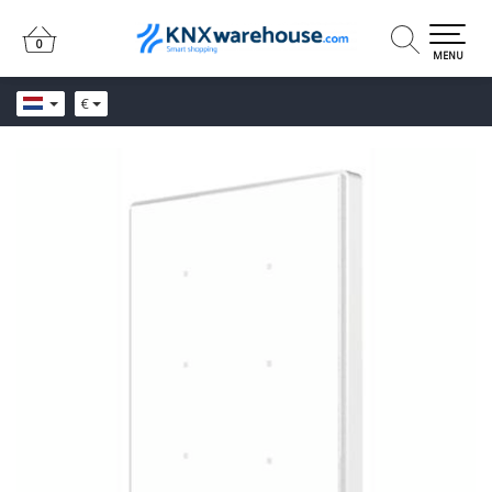
0
0
MENU
€