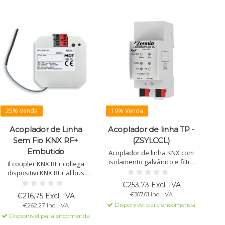
25% Venda
19% Venda
Acoplador de Linha
Acoplador de linha TP -
Sem Fio KNX RF+
(ZSYLCCL)
Embutido
Acoplador de linha KNX com
isolamento galvânico e filtro
Il coupler KNX RF+ collega
de telegramas. Suporte para
dispositivi KNX RF+ al bus
mensagens longas (250
KNX, riducendo il carico. Da
€253,73 Excl. IVA
bytes). Sem alimentação
ETS6, funziona come
€307,01 Incl. IVA
€216,75 Excl. IVA
externa. Trilho DIN.
accoppiatore di segmenti.
Disponível para encomenda
€262,27 Incl. IVA
Compatto e a incasso.
Disponível para encomenda