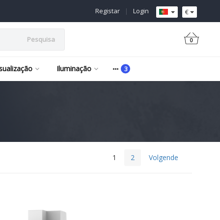
Registar
|
Login
€
Pesquisa
0
isualização
Iluminação
1
2
Volgende