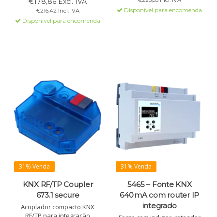
€223,85 Incl. IVA
€178,86 Excl. IVA
Suporta endereços de grupo
de filtros expandida e
Disponível para encomenda
€216,42 Incl. IVA
estendidos.
compatibilidade com
Disponível para encomenda
software ETS, este acoplador
é ideal para uso profissional.
31% Venda
31% Venda
KNX RF/TP Coupler
5465 – Fonte KNX
673.1 secure
640 mA com router IP
integrado
Acoplador compacto KNX
RF/TP para integração