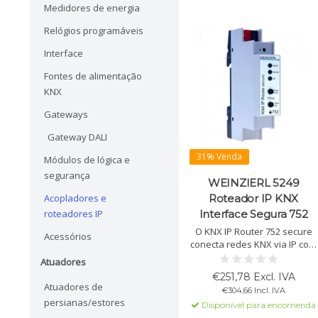
Medidores de energia
Relógios programáveis
Interface
Fontes de alimentação
KNX
Gateways
Gateway DALI
31% Venda
Módulos de lógica e
segurança
WEINZIERL 5249
Roteador IP KNX
Acopladores e
Interface Segura 752
roteadores IP
O KNX IP Router 752 secure
Acessórios
conecta redes KNX via IP com
segurança AES-128. Suporta
Atuadores
até 8 conexões com tabela
€251,78 Excl. IVA
de filtro avançada.
Atuadores de
€304,66 Incl. IVA
persianas/estores
Disponível para encomenda