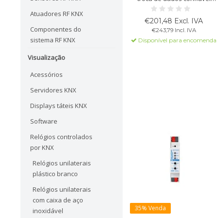
entre linhas de barramento.
Atuadores RF KNX
Suporta telegramas de 64
€201,48 Excl. IVA
bytes, possui tabela de
Componentes do
€243,79 Incl. IVA
filtragem, LEDs de
sistema RF KNX
Disponível para encomenda
diagnóstico e isolamento
galvânico entre linhas. Para
Visualização
montagem em trilho DIN.
Acessórios
Servidores KNX
Displays táteis KNX
Software
Relógios controlados
por KNX
Relógios unilaterais
plástico branco
Relógios unilaterais
com caixa de aço
35% Venda
inoxidável