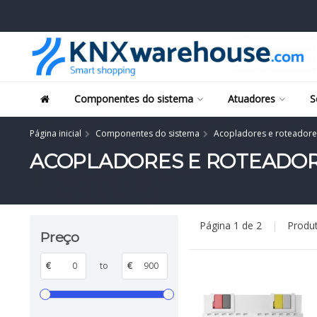
Componentes do sistema
Atuadores
S
Página inicial
Componentes do sistema
Acopladores e roteadore
ACOPLADORES E ROTEADOR
Página 1 de 2
|
Produ
Preço
€
to
€