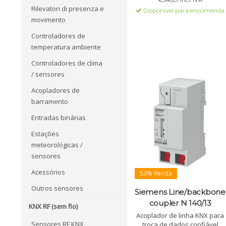
€346,01 Incl. IVA
linha ou área.
Rilevatori di presenza e
Disponível para encomenda
movimento
Controladores de
temperatura ambiente
Controladores de clima
/ sensores
Acopladores de
barramento
Entradas binárias
Estações
meteorológicas /
sensores
Acessórios
53% Venda
Outros sensores
Siemens Line/backbone
coupler N 140/13
KNX RF (sem fio)
Acoplador de linha KNX para
Sensores RF KNX
troca de dados confiável