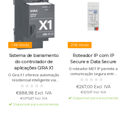
14% Venda
25% Venda
Sistema de barramento
Roteador IP com IP
do controlador de
Secure e Data Secure
aplicações GIRA X1
O roteador MDT IP permite a
comunicação segura entre
O Gira X1 oferece automação
PC e barramento KNX via
residencial inteligente via
LAN. Suporta até 4 conexões
KNX. Controle iluminação,
€267,00 Excl. IVA
simultâneas, KNX IP Secure e
temperatura e dispositivos
€323,07 Incl. IVA
€888,98 Excl. IVA
Data Secure, sem
via o aplicativo Gira Smart
Disponível para encomenda
€1.075,67 Incl. IVA
necessidade de alimentação
Home, disponível na loja de
externa.
Disponível para encomenda
aplicativos. Fácil integração
com Philips Hue e Sonos.