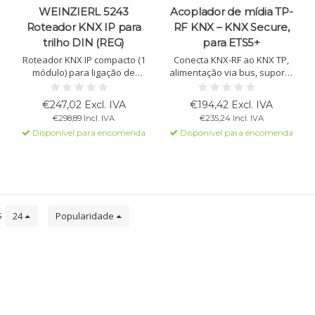
WEINZIERL 5243
Acoplador de mídia TP-
Roteador KNX IP para
RF KNX – KNX Secure,
trilho DIN (REG)
para ETS5+
Roteador KNX IP compacto (1
Conecta KNX-RF ao KNX TP,
módulo) para ligação de
alimentação via bus, suporta
linhas via LAN e ETS.
KNX Secure, downloads
Alimentado pelo bus, com
rápidos, função repetidor,
€247,02 Excl. IVA
€194,42 Excl. IVA
filtro, buffer e LEDs de
alcance até 30 m.
€298,89 Incl. IVA
€235,24 Incl. IVA
diagnóstico.
Disponível para encomenda
Disponível para encomenda
s
24
Popularidade