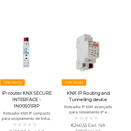
10% Venda
15% Venda
IP-router KNX SECURE
KNX IP Routing and
INTERFACE -
Tunnelling device
IN00S01RIP
Roteador IP KNX avançado
para roteamento IP e
Roteador KNX IP compacto
tunneling via LAN. Design
para acoplamento de linhas
compacto em trilho DIN, fácil
via LAN. Suporta KNX Secure,
€240,55 Excl. IVA
integração sem fonte
até 8 conexões de