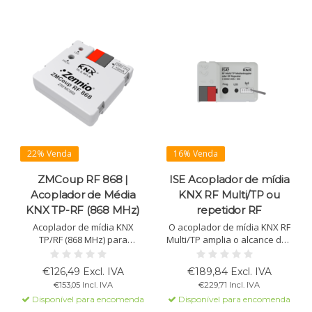
22% Venda
16% Venda
ZMCoup RF 868 |
ISE Acoplador de mídia
Acoplador de Média
KNX RF Multi/TP ou
KNX TP-RF (868 MHz)
repetidor RF
Acoplador de mídia KNX
O acoplador de mídia KNX RF
TP/RF (868 MHz) para
Multi/TP amplia o alcance dos
comunicação sem fio. Antena
sistemas KNX e conecta
interna, APDU de 254 bytes e
dispositivos KNX
€126,49 Excl. IVA
€189,84 Excl. IVA
economia de energia em
perfeitamente. Suporta KNX
€153,05 Incl. IVA
€229,71 Incl. IVA
falhas de barramento.
RF Ready e KNX RF Multi,
Disponível para encomenda
Disponível para encomenda
funcionando como repetidor