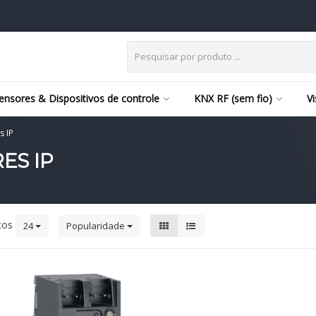
ensores & Dispositivos de controle
KNX RF (sem fio)
V
s IP
ES IP
tos
24
Popularidade