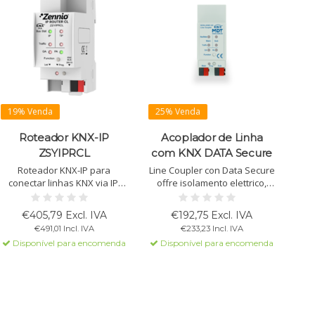
19% Venda
25% Venda
Roteador KNX-IP
Acoplador de Linha
ZSYIPRCL
com KNX DATA Secure
Roteador KNX-IP para
Line Coupler con Data Secure
conectar linhas KNX via IP,
offre isolamento elettrico,
com tunelamento e
supporta indirizzi di gruppo
roteamento. Sem
estesi e KNX Data Secure.
€405,79 Excl. IVA
€192,75 Excl. IVA
necessidade de alimentação
Installazione facile su guide
€491,01 Incl. IVA
€233,23 Incl. IVA
extra. Montagem em trilho
DIN, progettato per ridurre il
Disponível para encomenda
Disponível para encomenda
DIN.
carico del bus.