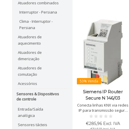
Atuadores combinados
Interruptor - Persiana
Clima - Interruptor -
Persiana
Atuadores de
aquecimento
Atuadores de
dimerização
Atuadores de
comutação
53% Venda
Acessórios
Siemens IP Router
Sensores & Dispositivos
Secure N 146/03
de controle
Conecta linhas KNX via redes
Entrada/Saída
IP para transmissão segura
analógica
de dados com KNXnet/IP
Secure. Suporta ETS e PoE.
€285,96 Excl. IVA
Sensores tácteis
Flexível como acoplador de