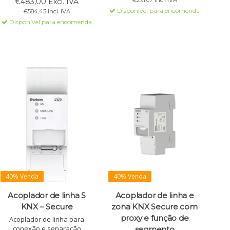
€291,07 Incl. IVA
€483,00 Excl. IVA
externa, ideal para
tunelamento e tabelas de
Disponível para encomenda
€584,43 Incl. IVA
roteamento IP.
filtro avançadas. Alimentação
Disponível para encomenda
pelo barramento KNX.
40% Venda
40% Venda
Acoplador de linha S
Acoplador de linha e
KNX – Secure
zona KNX Secure com
proxy e função de
Acoplador de linha para
conexão e separação
segmento