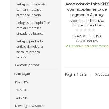
Acoplador de linha KNX
Relógios unilaterais
com acoplamento de
com aro metálico
segmento & proxy
prateado lacado
Acoplador de linha KNX
Relógios de dupla face
compacto para ligar
com aro metálico
segmentos de bus com
pintado de branco
isolamento galvânico.
€242,00 Excl. IVA
Suporta KNX Data Security,
Relógio quadrado
€292,82 Incl. IVA
Long Frames, acoplamento
Disponível para encomenda
unifacial, moldura
de segmento e secure proxy.
Compatível com ETS 5 e
metálica branca
ampliado no ETS 6.
lacada
Controle por voz
Iluminação
Página 1 de 2
|
Produto
Fitas LED
24 Volts
48 Volts
Downlights & Spots