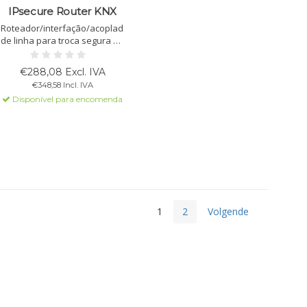
IPsecure Router KNX
Roteador/interfação/acoplador
de linha para troca segura de
dados entre redes KNX e IP.
Suporta KNX IP Secure, com 5
€288,08 Excl. IVA
servidores de tunelamento e
€348,58 Incl. IVA
unicast para 10 dispositivos.
Disponível para encomenda
1
2
Volgende