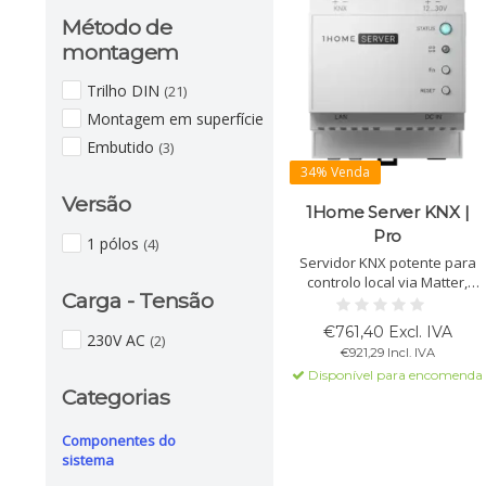
Método de
montagem
Trilho DIN
(21)
Montagem em superfície
(3)
Embutido
(3)
34% Venda
Versão
1Home Server KNX |
Pro
1 pólos
(4)
Servidor KNX potente para
controlo local via Matter,
Carga - Tensão
integração com Apple,
Google, SmartThings e
€761,40 Excl. IVA
230V AC
(2)
dispositivos IoT, automação e
€921,29 Incl. IVA
acesso remoto seguro com
Disponível para encomenda
programação.
Categorias
Componentes do
sistema