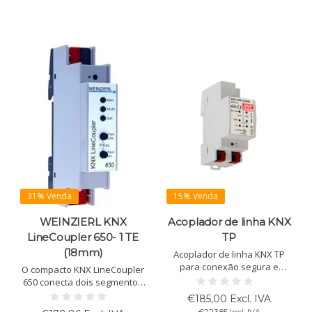
para instalações maiores.
31% Venda
15% Venda
WEINZIERL KNX
Acoplador de linha KNX
LineCoupler 650- 1 TE
TP
(18mm)
Acoplador de linha KNX TP
para conexão segura e
O compacto KNX LineCoupler
eficiente entre segmentos
650 conecta dois segmentos
KNX. Isolamento galvânico,
KNX e fornece isolamento
€185,00 Excl. IVA
sem alimentação externa.
galvânico. Com uma tabela