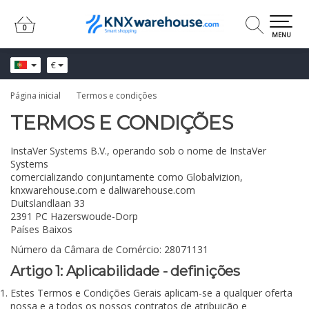
0
0
MENU
€
Página inicial
Termos e condições
TERMOS E CONDIÇÕES
InstaVer Systems B.V., operando sob o nome de InstaVer
Systems
comercializando conjuntamente como Globalvizion,
knxwarehouse.com e daliwarehouse.com
Duitslandlaan 33
2391 PC Hazerswoude-Dorp
Países Baixos
Número da Câmara de Comércio: 28071131
Artigo 1: Aplicabilidade - definições
Estes Termos e Condições Gerais aplicam-se a qualquer oferta
nossa e a todos os nossos contratos de atribuição e