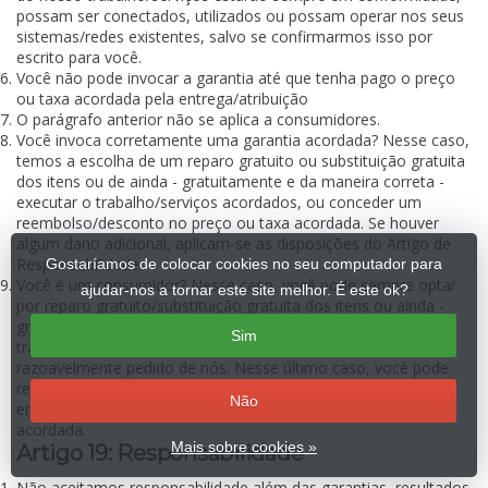
possam ser conectados, utilizados ou possam operar nos seus
sistemas/redes existentes, salvo se confirmarmos isso por
escrito para você.
Você não pode invocar a garantia até que tenha pago o preço
ou taxa acordada pela entrega/atribuição
O parágrafo anterior não se aplica a consumidores.
Você invoca corretamente uma garantia acordada? Nesse caso,
temos a escolha de um reparo gratuito ou substituição gratuita
dos itens ou de ainda - gratuitamente e da maneira correta -
executar o trabalho/serviços acordados, ou conceder um
reembolso/desconto no preço ou taxa acordada. Se houver
algum dano adicional, aplicam-se as disposições do Artigo de
Responsabilidade.
Gostaríamos de colocar cookies no seu computador para
Você é um consumidor? Nesse caso, você pode sempre optar
ajudar-nos a tornar este site melhor. É este ok?
por reparo gratuito/substituição gratuita dos itens ou ainda -
gratuitamente e da maneira correta - executar o
Sim
trabalho/serviços acordados, salvo se isso não puder ser
razoavelmente pedido de nós. Nesse último caso, você pode
rescindir o contrato - por meio de uma declaração por escrito
Não
endereçada a nós - ou solicitar um desconto no preço/taxa
acordada.
Mais sobre cookies »
Artigo 19: Responsabilidade
Não aceitamos responsabilidade além das garantias, resultados