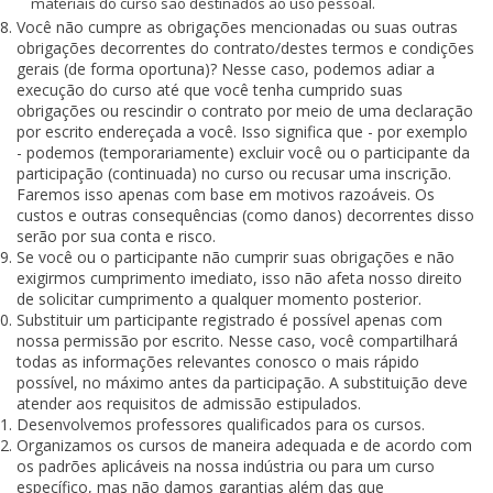
materiais do curso são destinados ao uso pessoal.
Você não cumpre as obrigações mencionadas ou suas outras
obrigações decorrentes do contrato/destes termos e condições
gerais (de forma oportuna)? Nesse caso, podemos adiar a
execução do curso até que você tenha cumprido suas
obrigações ou rescindir o contrato por meio de uma declaração
por escrito endereçada a você. Isso significa que - por exemplo
- podemos (temporariamente) excluir você ou o participante da
participação (continuada) no curso ou recusar uma inscrição.
Faremos isso apenas com base em motivos razoáveis. Os
custos e outras consequências (como danos) decorrentes disso
serão por sua conta e risco.
Se você ou o participante não cumprir suas obrigações e não
exigirmos cumprimento imediato, isso não afeta nosso direito
de solicitar cumprimento a qualquer momento posterior.
Substituir um participante registrado é possível apenas com
nossa permissão por escrito. Nesse caso, você compartilhará
todas as informações relevantes conosco o mais rápido
possível, no máximo antes da participação. A substituição deve
atender aos requisitos de admissão estipulados.
Desenvolvemos professores qualificados para os cursos.
Organizamos os cursos de maneira adequada e de acordo com
os padrões aplicáveis na nossa indústria ou para um curso
específico, mas não damos garantias além das que