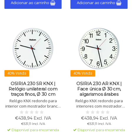
Adicionar ao carrinho
Adicionar ao carrinho
40% Venda
40% Venda
OSIRIA 230 SR KNX |
OSIRIA 230 AR KNX |
Relógio unilateral com
Face única Ø 30 cm,
traços finos, Ø 30 cm
algarismos árabes
Relógio KNX redondo para
Relógio KNX redondo para
interior com mostrador branco,
interiores com mostrador
traços finos, ponteiros pretos
branco (Ø 300 mm), números
(horas/minutos) e segundos
pretos, ponteiros pretos (horas,
€438,94 Excl. IVA
€438,94 Excl. IVA
vermelhos. Ø 300 mm, caixa
minutos) e ponteiro dos
€531,11 Incl. IVA
€531,11 Incl. IVA
resistente.
segundos vermelho. Caixa
Disponível para encomenda
Disponível para encomenda