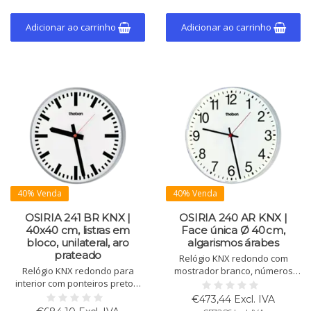
plástica resistente com
plexiglass fosco.
Adicionar ao carrinho
Adicionar ao carrinho
40% Venda
40% Venda
OSIRIA 241 BR KNX |
OSIRIA 240 AR KNX |
40x40 cm, listras em
Face única Ø 40 cm,
bloco, unilateral, aro
algarismos árabes
prateado
Relógio KNX redondo com
Relógio KNX redondo para
mostrador branco, números
interior com ponteiros pretos,
arábicos pretos, ponteiros
segundeiro vermelho,
pretos (horas/minutos) e
€473,44 Excl. IVA
mostrador branco com
ponteiro vermelho. Ø 400 mm.