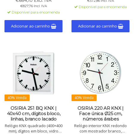
€684,10 Excl. IVA
€572,86 Incl. IVA
números em bloco e caixa
€827,76 Incl. IVA
Disponível para encomenda
metálica prateada. Ø 400 mm.
Disponível para encomenda
Adicionar ao carrinho
Adicionar ao carrinho
40% Venda
40% Venda
OSIRIA 251 BQ KNX |
OSIRIA 220 AR KNX |
40x40 cm, dígitos bloco,
Face única Ø25 cm,
linhas, branco lacado
números árabes
Relógio KNX quadrado (400×400
Relógio interior KNX redondo
mm), dígitos em bloco, vidro
com mostrador branco,