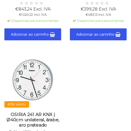
seguro e resistente a impactos
algarismos e ponteiros pretos,
(DIN 18032-3). Apenas
ponteiro dos segundos
€843,24 Excl. IVA
€399,28 Excl. IVA
alimentação via bus KNX. Ideal
vermelho. Ø 250 mm. Caixa
€1.020,32 Incl. IVA
€483,13 Incl. IVA
para ginásios e escolas.
resistente e acrílico.
Disponível para encomenda
Disponível para encomenda
Adicionar ao carrinho
Adicionar ao carrinho
40% Venda
OSIRIA 241 AR KNX |
Ø40cm unilateral, árabe,
aro prateado