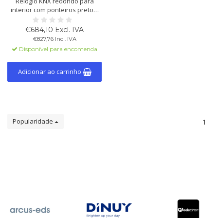
Relógio KNX redondo para
interior com ponteiros pretos,
segundeiro vermelho,
mostrador branco com
€684,10 Excl. IVA
números árabes, caixa metálica
€827,76 Incl. IVA
prateada e plexiglas curvo. Ø
Disponível para encomenda
400 mm. Reserva de marcha: 10
dias.
Adicionar ao carrinho
Popularidade
1