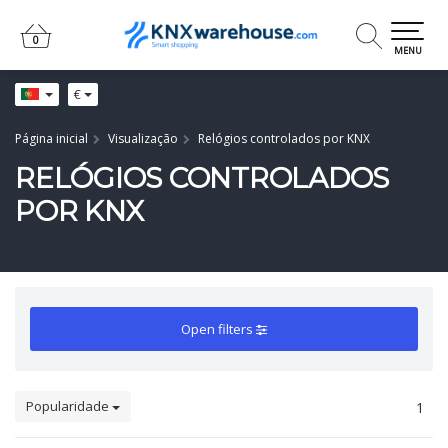
0
0
MENU
€
Página inicial
Visualização
Relógios controlados por KNX
RELÓGIOS CONTROLADOS
POR KNX
Open filters
Popularidade
1