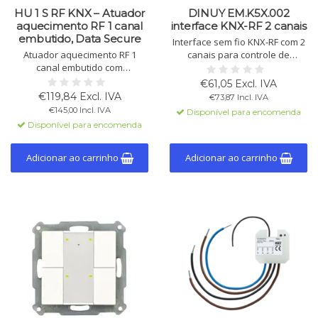
HU 1 S RF KNX – Atuador
DINUY EM.K5X.002
aquecimento RF 1 canal
interface KNX-RF 2 canais
embutido, Data Secure
Interface sem fio KNX-RF com 2
Atuador aquecimento RF 1
canais para controle de
canal embutido com
interruptores, dimmers ou
controlador, controlo silencioso
persianas. Instalação fácil sem
€61,05 Excl. IVA
de válvulas 230 V AC, 2
fiação, inclui sensor de
€119,84 Excl. IVA
€73,87 Incl. IVA
entradas binárias, proteção de
temperatura e bateria.
€145,00 Incl. IVA
Disponível para encomenda
válvulas, Data Secure.
Programável com ETS5 ou
Disponível para encomenda
superior.
Adicionar ao carrinho
Adicionar ao carrinho