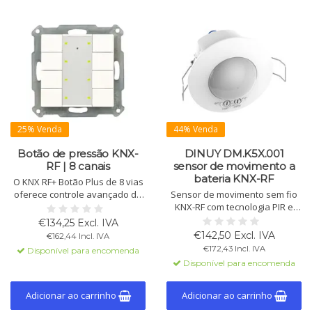
25% Venda
44% Venda
Botão de pressão KNX-
DINUY DM.K5X.001
RF | 8 canais
sensor de movimento a
bateria KNX-RF
O KNX RF+ Botão Plus de 8 vias
oferece controle avançado de
Sensor de movimento sem fio
luzes, persianas e dispositivos.
KNX-RF com tecnologia PIR e
Os botões são programáveis,
sensor de luz do dia.
€134,25 Excl. IVA
com atuador integrado e
Montagem embutida,
€142,50 Excl. IVA
€162,44 Incl. IVA
indicador LED. Ideal para
alimentado por bateria com >10
€172,43 Incl. IVA
Disponível para encomenda
soluções sem fio.
anos de vida útil. Detecção 360º,
Disponível para encomenda
alcance Ø7m a 2,5m de altura.
Programável via ETS5.
Adicionar ao carrinho
Adicionar ao carrinho