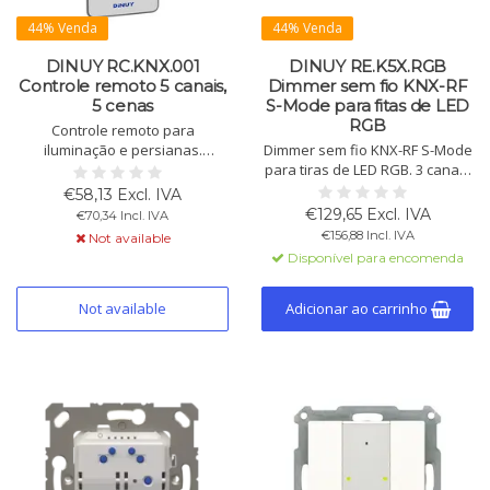
44% Venda
44% Venda
DINUY RC.KNX.001
DINUY RE.K5X.RGB
Controle remoto 5 canais,
Dimmer sem fio KNX-RF
5 cenas
S-Mode para fitas de LED
RGB
Controle remoto para
iluminação e persianas.
Dimmer sem fio KNX-RF S-Mode
Compatível com RF-KNX.
para tiras de LED RGB. 3 canais
Suporta 5 canais e cenas.
para tiras de LED RGB ou
€58,13 Excl. IVA
Alimentado por bateria (>8
monocromáticas com controle
€129,65 Excl. IVA
€70,34 Incl. IVA
anos). Ideal para
PWM. Configurável via ETS5,
€156,88 Incl. IVA
Not available
escurecimento, comutação e
com entradas analógicas e
Disponível para encomenda
cenas.
digitais.
Not available
Adicionar ao carrinho