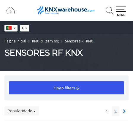
0
0
MENU
€
Página inicial
KNX RF (sem fio)
Sensores RF KNX
SENSORES RF KNX
Open filters
Popularidade
1
2