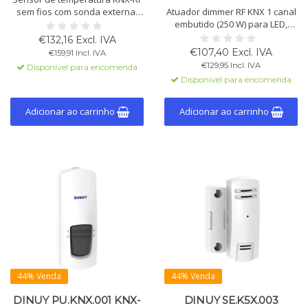
sem fios com sonda externa.
Atuador dimmer RF KNX 1 canal
Ideal para piso radiante. Com
embutido (250 W) para LED,
função de termóstato e alarme
halogéneo, incandescente e
€132,16 Excl. IVA
de sobreaquecimento e
transformadores. Detecção de
€107,40 Excl. IVA
€159,91 Incl. IVA
arrefecimento. Alimentação 230
carga, 2 entradas binárias.
€129,95 Incl. IVA
Disponível para encomenda
V. Programação via ETS5 ou
Disponível para encomenda
superior.
Adicionar ao carrinho
Adicionar ao carrinho
44% Venda
44% Venda
DINUY PU.KNX.001 KNX-
DINUY SE.K5X.003