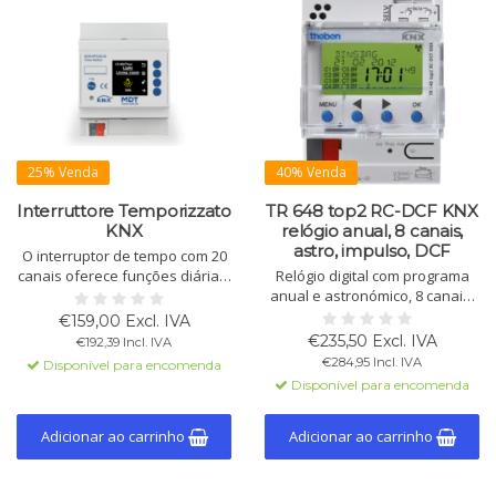
25% Venda
40% Venda
Interruttore Temporizzato
TR 648 top2 RC-DCF KNX
KNX
relógio anual, 8 canais,
astro, impulso, DCF
O interruptor de tempo com 20
canais oferece funções diárias,
Relógio digital com programa
semanais e astro, com 8 ciclos
anual e astronómico, 8 canais,
por canal. O display colorido
hora DCF, 800 memórias,
€159,00 Excl. IVA
facilita o uso. Configuração ETS
programas de férias e ciclos,
€235,50 Excl. IVA
€192,39 Incl. IVA
e conexão de barramento.
sem rede, montagem em calha
€284,95 Incl. IVA
Disponível para encomenda
DIN, bus KNX.
Disponível para encomenda
Adicionar ao carrinho
Adicionar ao carrinho