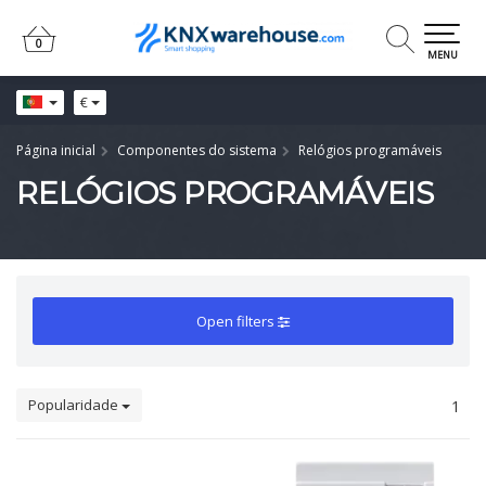
0
0
MENU
€
Página inicial
Componentes do sistema
Relógios programáveis
RELÓGIOS PROGRAMÁVEIS
Open filters
Popularidade
1