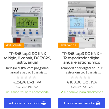
40% Venda
40% Venda
TR 648 top2 RC KNX
TR 648 top3 RC KNX –
relógio, 8 canais, DCF/GPS,
Temporizador digital
astro, anual
anual e astronómico
Relógio digital com programa
Temporizador digital anual e
anual e astro, 8 canais,
astronómico, 8 canais,
sincronização DCF/GPS, 800
programação via app e PC (BLE,
memórias, férias, impulso e
OBELISK), KNX Data Secure,
€251,96 Excl. IVA
€180,80 Excl. IVA
ciclo, KNX e rede, calha DIN.
trilho DIN, 800 memórias,
€304,87 Incl. IVA
€218,77 Incl. IVA
DCF/GNSS.
Disponível para encomenda
Disponível para encomenda
Adicionar ao carrinho
Adicionar ao carrinho