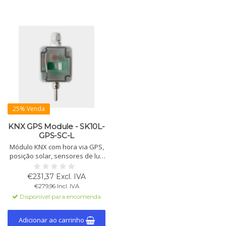
25% Venda
KNX GPS Module - SK10L-
GPS-SC-L
Módulo KNX com hora via GPS,
posição solar, sensores de luz
e temperatura. Para
sombreamento, temporização
€231,37 Excl. IVA
e funções lógicas.
€279,96 Incl. IVA
Disponível para encomenda
Adicionar ao carrinho