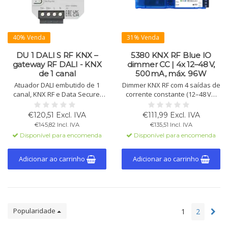
40% Venda
31% Venda
DU 1 DALI S RF KNX –
5380 KNX RF Blue IO
gateway RF DALI - KNX
dimmer CC | 4x 12–48 V,
de 1 canal
500 mA, máx. 96 W
Atuador DALI embutido de 1
Dimmer KNX RF com 4 saídas de
canal, KNX RF e Data Secure.
corrente constante (12–48 V⎓,
Certificado DALI-2. Para
500 mA) para LEDs RGB, RGBW
luminárias RGB, RGBW, Tunable
ou Tunable White. Inclui cenas,
€120,51 Excl. IVA
€111,99 Excl. IVA
White e padrão. Design
temporizadores e KNX Data
€145,82 Incl. IVA
€135,51 Incl. IVA
compacto com 2 entradas
Secure. 96 W.
Disponível para encomenda
Disponível para encomenda
binárias.
Adicionar ao carrinho
Adicionar ao carrinho
Popularidade
1
2