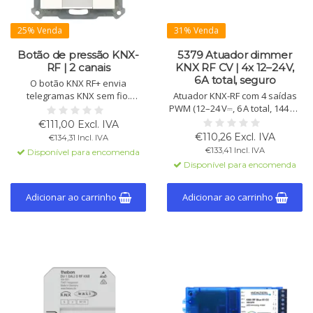
25% Venda
31% Venda
Botão de pressão KNX-
5379 Atuador dimmer
RF | 2 canais
KNX RF CV | 4x 12–24 V,
6 A total, seguro
O botão KNX RF+ envia
telegramas KNX sem fio.
Atuador KNX-RF com 4 saídas
Programável para operação de
PWM (12–24 V⎓, 6 A total, 144 W)
1 ou 2 botões, com LEDs de
para RGB(W), Tunable White ou
€111,00 Excl. IVA
status e orientação. Ideal para
4 canais. Inclui cenas,
€110,26 Excl. IVA
€134,31 Incl. IVA
substituir botões convencionais
temporizadores e KNX Secure.
€133,41 Incl. IVA
Disponível para encomenda
sem fiação KNX.
Disponível para encomenda
Adicionar ao carrinho
Adicionar ao carrinho