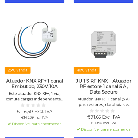
25% Venda
40% Venda
Atuador KNX RF+ 1 canal
JU 1 S RF KNX – Atuador
Embutido, 230V, 10A
RF estore 1 canal 5 A,
Data Secure
Este atuador KNX RF+, 1 via,
comuta cargas independentes
Atuador KNX RF 1 canal (5 A)
com suporte ETS5. Relés
para estores, claraboias e
monostáveis, função escada e
ventilação. 2 entradas binárias,
€118,50 Excl. IVA
funções lógicas sem cabos de
KNX Data Secure e controlo
€91,65 Excl. IVA
€143,39 Incl. IVA
bus.
temperatura.
€110,90 Incl. IVA
Disponível para encomenda
Disponível para encomenda