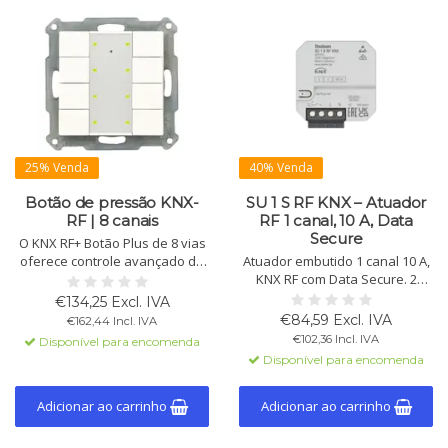
25% Venda
40% Venda
Botão de pressão KNX-
SU 1 S RF KNX – Atuador
RF | 8 canais
RF 1 canal, 10 A, Data
Secure
O KNX RF+ Botão Plus de 8 vias
oferece controle avançado de
Atuador embutido 1 canal 10 A,
luzes, persianas e dispositivos.
KNX RF com Data Secure. 2
Os botões são programáveis,
entradas binárias para botões,
€134,25 Excl. IVA
com atuador integrado e
interruptores ou sensores.
€84,59 Excl. IVA
€162,44 Incl. IVA
indicador LED. Ideal para
Compacto e seguro.
€102,36 Incl. IVA
Disponível para encomenda
soluções sem fio.
Disponível para encomenda
Adicionar ao carrinho
Adicionar ao carrinho