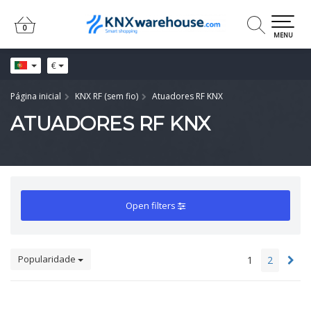
0
0
MENU
€
Página inicial
KNX RF (sem fio)
Atuadores RF KNX
ATUADORES RF KNX
Open filters
Popularidade
1
2