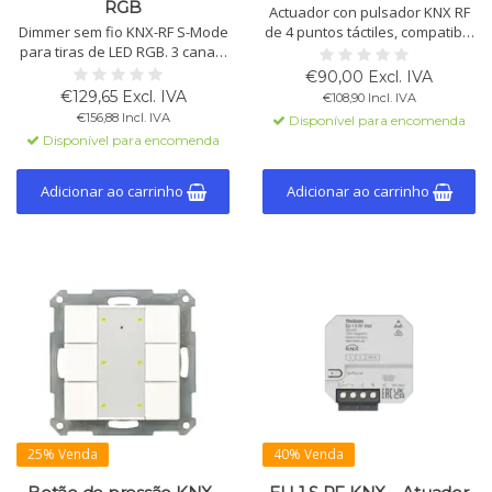
RGB
Actuador con pulsador KNX RF
Dimmer sem fio KNX-RF S-Mode
de 4 puntos táctiles, compatible
para tiras de LED RGB. 3 canais
con marcos de 55 mm. Ideal
para tiras de LED RGB ou
para renovación de
€90,00 Excl. IVA
monocromáticas com controle
instalaciones convencionales.
€129,65 Excl. IVA
€108,90 Incl. IVA
PWM. Configurável via ETS5,
KNX Data Secure.
€156,88 Incl. IVA
Disponível para encomenda
com entradas analógicas e
Disponível para encomenda
digitais.
Adicionar ao carrinho
Adicionar ao carrinho
25% Venda
40% Venda