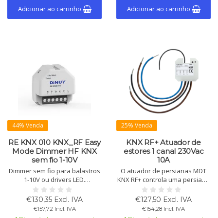
Adicionar ao carrinho
Adicionar ao carrinho
44% Venda
25% Venda
RE KNX 010 KNX_RF Easy
KNX RF+ Atuador de
Mode Dimmer HF KNX
estores 1 canal 230Vac
sem fio 1-10V
10A
Dimmer sem fio para balastros
O atuador de persianas MDT
1-10V ou drivers LED.
KNX RF+ controla uma persiana
Compatível com KNX-RF Easy
ou toldo com 230 V.
Mode. Instalação em caixa de
Programável via ETS5, com 8
€130,35 Excl. IVA
€127,50 Excl. IVA
embutir. Controle sem fio e com
cenas, funções automáticas,
€157,72 Incl. IVA
€154,28 Incl. IVA
fio.
proteção solar e