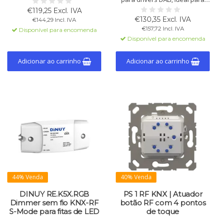
iluminação e persianas. Ideal
atualizações de instalação sem
€119,25 Excl. IVA
para instalações existentes
fio. Inclui cenas, níveis de
€130,35 Excl. IVA
€144,29 Incl. IVA
sem cabos de barramento KNX,
regulação ajustáveis, funções
€157,72 Incl. IVA
Disponível para encomenda
com atuador integrado e
soft on/off e comportamento
Disponível para encomenda
indicação LED.
de emergência.
Adicionar ao carrinho
Adicionar ao carrinho
44% Venda
40% Venda
DINUY RE.K5X.RGB
PS 1 RF KNX | Atuador
Dimmer sem fio KNX-RF
botão RF com 4 pontos
S-Mode para fitas de LED
de toque