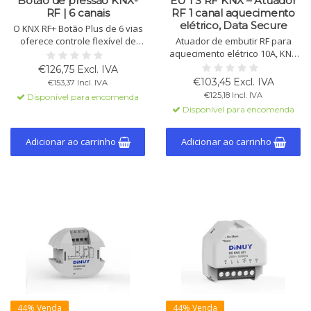
Botão de pressão KNX-
EU 1 S RF KNX – Atuador
RF | 6 canais
RF 1 canal aquecimento
elétrico, Data Secure
O KNX RF+ Botão Plus de 6 vias
oferece controle flexível de
Atuador de embutir RF para
luzes e persianas. Ideal para
aquecimento elétrico 10A, KNX
reformas sem cabos, com
TP, Data Secure. Design
€126,75 Excl. IVA
botões programáveis, atuador
compacto, fácil instalação, 2
€103,45 Excl. IVA
€153,37 Incl. IVA
integrado e indicador LED.
entradas binárias, termóstato e
€125,18 Incl. IVA
Disponível para encomenda
controlo de temperatura
Disponível para encomenda
integrados.
Adicionar ao carrinho
Adicionar ao carrinho
44% Venda
44% Venda