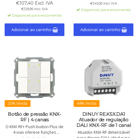
transformadores. Detecção de
entradas binárias, proteção de
€107,40 Excl. IVA
€145,00 Incl. IVA
carga, 2 entradas binárias.
válvulas, Data Secure.
€129,95 Incl. IVA
Disponível para encomenda
Disponível para encomenda
Adicionar ao carrinho
Adicionar ao carrinho
25% Venda
44% Venda
Botão de pressão KNX-
DINUY RE.K5X.DA1
RF | 4 canais
Atuador de regulação
DALI KNX-RF de 1 canal
O KNX RF+ Push-button Plus de
4 vias oferece funções
Atuador KNX-RF dimerizável
extensas como controle de
para drivers DALI, ideal para