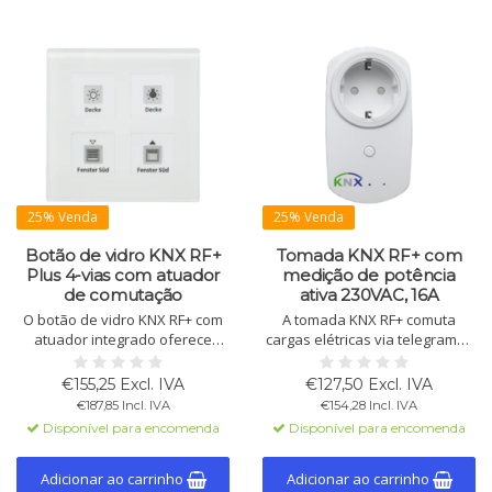
25% Venda
25% Venda
Botão de vidro KNX RF+
Tomada KNX RF+ com
Plus 4-vias com atuador
medição de potência
de comutação
ativa 230VAC, 16A
O botão de vidro KNX RF+ com
A tomada KNX RF+ comuta
atuador integrado oferece
cargas elétricas via telegramas
controle inteligente de
KNX / EIB. Com medição de
iluminação, persianas e
potência ativa, funções de
€155,25 Excl. IVA
€127,50 Excl. IVA
temperatura. Suporta 1 ou 2
temporização, controle de
€187,85 Incl. IVA
€154,28 Incl. IVA
botões, fácil instalação.
cenas e relatórios de status,
Disponível para encomenda
Disponível para encomenda
oferece operação versátil.
Adicionar ao carrinho
Adicionar ao carrinho