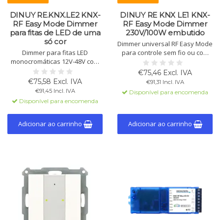
DINUY RE.KNX.LE2 KNX-
DINUY RE KNX LE1 KNX-
RF Easy Mode Dimmer
RF Easy Mode Dimmer
para fitas de LED de uma
230V/100W embutido
só cor
Dimmer universal RF Easy Mode
Dimmer para fitas LED
para controle sem fio ou com
monocromáticas 12V-48V com
fio de LEDs dimerizáveis,
dimming PWM. Controle via
lâmpadas halógenas e
€75,46 Excl. IVA
botão sem fio ou com fio. Carga
incandescentes. Adequado
€75,58 Excl. IVA
€91,31 Incl. IVA
máxima de 8A, compatível com
para tecnologia de corte de
€91,45 Incl. IVA
Disponível para encomenda
RF Easy Mode e KNX-RF.
fase, alcance máximo de 100m.
Disponível para encomenda
Montagem embutida.
Adicionar ao carrinho
Adicionar ao carrinho