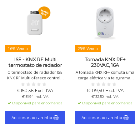
16% Venda
25% Venda
ISE - KNX RF Multi
Tomada KNX RF+
termostato de radiador
230VAC, 16A
O termostato de radiador ISE
A tomada KNX RF+ comuta uma
KNX RF Multi oferece controle
carga elétrica via telegramas
de temperatura confortável e
KNX/EIB. Suporta funções
eficiência energética com
temporais, ligações lógicas,
€150,36 Excl. IVA
€109,50 Excl. IVA
instalação sem fios, longa
cenas e funções de comutação
€181,94 Incl. IVA
€132,50 Incl. IVA
duração da bateria e
central.
Disponível para encomenda
Disponível para encomenda
integração com KNX Secure.
Adicionar ao carrinho
Adicionar ao carrinho