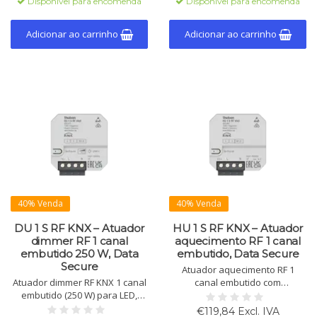
Disponível para encomenda
Disponível para encomenda
posicionamento.
Adicionar ao carrinho
Adicionar ao carrinho
40% Venda
40% Venda
DU 1 S RF KNX – Atuador
HU 1 S RF KNX – Atuador
dimmer RF 1 canal
aquecimento RF 1 canal
embutido 250 W, Data
embutido, Data Secure
Secure
Atuador aquecimento RF 1
Atuador dimmer RF KNX 1 canal
canal embutido com
embutido (250 W) para LED,
controlador, controlo silencioso
halogéneo, incandescente e
de válvulas 230 V AC, 2
€119,84 Excl. IVA