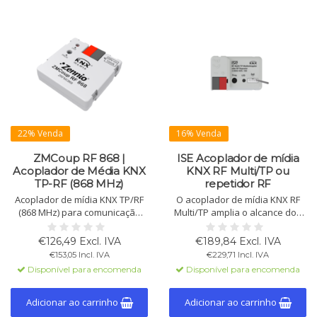
22% Venda
16% Venda
ZMCoup RF 868 |
ISE Acoplador de mídia
Acoplador de Média KNX
KNX RF Multi/TP ou
TP-RF (868 MHz)
repetidor RF
Acoplador de mídia KNX TP/RF
O acoplador de mídia KNX RF
(868 MHz) para comunicação
Multi/TP amplia o alcance dos
sem fio. Antena interna, APDU
sistemas KNX e conecta
de 254 bytes e economia de
dispositivos KNX
€126,49 Excl. IVA
€189,84 Excl. IVA
energia em falhas de
perfeitamente. Suporta KNX RF
€153,05 Incl. IVA
€229,71 Incl. IVA
barramento.
Ready e KNX RF Multi,
Disponível para encomenda
Disponível para encomenda
funcionando como repetidor
para instalações maiores.
Adicionar ao carrinho
Adicionar ao carrinho