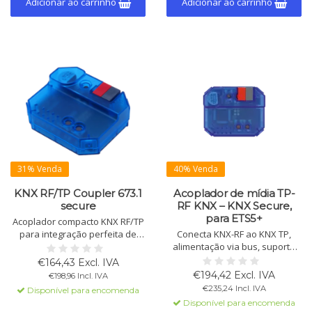
Adicionar ao carrinho
Adicionar ao carrinho
31% Venda
40% Venda
KNX RF/TP Coupler 673.1
Acoplador de mídia TP-
secure
RF KNX – KNX Secure,
para ETS5+
Acoplador compacto KNX RF/TP
para integração perfeita de
Conecta KNX-RF ao KNX TP,
dispositivos KNX RF com KNX
alimentação via bus, suporta
Bus Twisted Pair. Suporta long
KNX Secure, downloads
€164,43 Excl. IVA
frames, segurança de dados
rápidos, função repetidor,
€194,42 Excl. IVA
€198,96 Incl. IVA
KNX, Security Proxy e
alcance até 30 m.
€235,24 Incl. IVA
Disponível para encomenda
acoplamento de segmentos.
Disponível para encomenda
Compatível com ETS 5 e