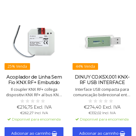
25% Venda
44% Venda
Acoplador de Linha Sem
DINUY CO.K5X.001 KNX-
Fio KNX RF+ Embutido
RF USB INTERFACE
Il coupler KNX RF+ collega
Interface USB compacta para
dispositivi KNX RF+ al bus KNX,
comunicação bidirecional entre
riducendo il carico. Da ETS6,
PC e instalações KNX RF, com
funziona come accoppiatore di
Longframe Max. Comprimento
€216,75 Excl. IVA
€274,40 Excl. IVA
segmenti. Compatto e a
APDU: 205. Compatível com ETS
€262,27 Incl. IVA
€332,02 Incl. IVA
incasso.
5 e alimentado via USB.
Disponível para encomenda
Disponível para encomenda
Adequado para KNX RF.
Adicionar ao carrinho
Adicionar ao carrinho