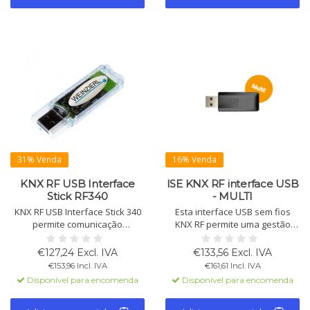
31% Venda
16% Venda
KNX RF USB Interface
ISE KNX RF interface USB
Stick RF340
- MULTI
KNX RF USB Interface Stick 340
Esta interface USB sem fios
permite comunicação
KNX RF permite uma gestão
bidirecional entre PC/laptop e
fácil de instalações KNX. Ideal
rede KNX RF. Compatível com
para a comissionamento e
€127,24 Excl. IVA
€133,56 Excl. IVA
ETS 5+, suporta programação
diagnóstico através do ETS,
€153,96 Incl. IVA
€161,61 Incl. IVA
KNX Secure e protocolo cEMI.
compatível com KNX RF Multi e
Disponível para encomenda
Disponível para encomenda
SDK disponível.
Ready.