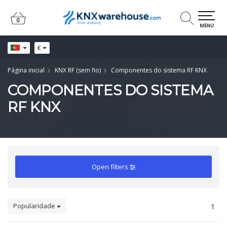
0
0
MENU
€
Página inicial
KNX RF (sem fio)
Componentes do sistema RF KNX
COMPONENTES DO SISTEMA
RF KNX
Open filters
Popularidade
1