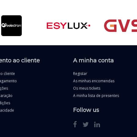
nto ao cliente
A minha conta
o cliente
Registar
agamento
As minhas encomendas
uções
Os meus tickets
paração
A minha lista de presentes
dições
Follow us
ivacidade