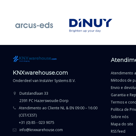
Atendime
KNXwarehouse.com
Atendimento a
Métodos de p
Onderdeel van
InstaVer Systems B.V.
Envio e devol
Duitslandlaan 33
Garantia e Re
2391 PC Hazerswoude-Dorp
Termos e con
Atendimento ao Cliente NL & EN 09:00 – 16:00
Política de Pr
(CET/CEST)
Sobre nós
+31 (0) 85 - 023 9075
Mapa do site
info@knxwarehouse.com
RSS feed