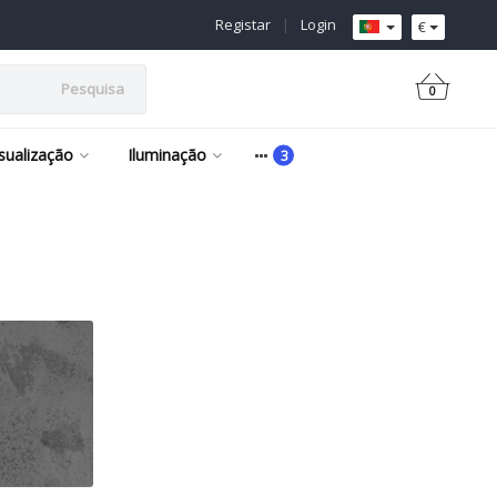
Registar
|
Login
€
Pesquisa
0
isualização
Iluminação