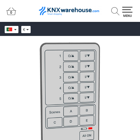
0
0
MENU
€