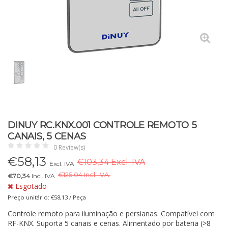
DINUY RC.KNX.001 CONTROLE REMOTO 5
CANAIS, 5 CENAS
0 Review(s)
€
58,13
€103,34 Excl. IVA
Excl. IVA
€
125,04 Incl. IVA.
€70,34
Incl. IVA
Esgotado
Preço unitário: €58,13 / Peça
Controle remoto para iluminação e persianas. Compatível com
RF-KNX. Suporta 5 canais e cenas. Alimentado por bateria (>8