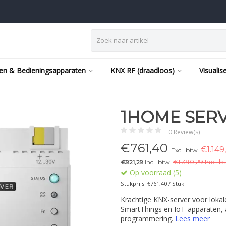
en & Bedieningsapparaten
KNX RF (draadloos)
Visualis
1HOME SERV
0 Review(s)
€
761,40
€1.149
Excl. btw
€921,29
Incl. btw
€
1.390,29 Incl. b
Op voorraad (5)
Stukprijs: €761,40 / Stuk
Krachtige KNX-server voor lokale
SmartThings en IoT-apparaten, 
programmering.
Lees meer