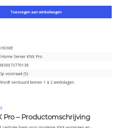
Toevoegen aan winkelwagen
1HOME
1Home Server KNX Pro
3830073770138
Op voorraad (5)
Wordt verstuurd binnen 1 à 2 werkdagen.
G)
 Pro – Productomschrijving
t centrale brein voor moderne KNX-woningen en -