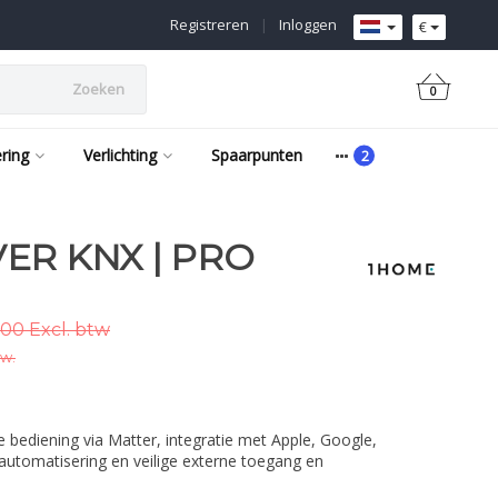
Registreren
|
Inloggen
€
Zoeken
0
ering
Verlichting
Spaarpunten
ER KNX | PRO
,00 Excl. btw
tw.
 bediening via Matter, integratie met Apple, Google,
automatisering en veilige externe toegang en