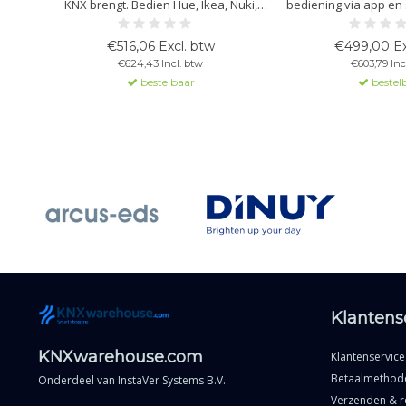
KNX brengt. Bedien Hue, Ikea, Nuki,
bediening via app en 
Nanoleaf, Aqara, Shelly e.v.a. via
KNX rechtstreeks m
groepsadressen in ETS. KNX IP-
Google Home en Ale
€516,06 Excl. btw
€499,00 Ex
interface met tunneling, lokale
Geen cloud, geen ET
€624,43 Incl. btw
€603,79 Inc
automatiseringen en veilige remote
installatie en max
bestelbaar
bestel
access.
Klantens
KNXwarehouse.com
Klantenservice
Betaalmethod
Onderdeel van
InstaVer Systems B.V.
Verzenden & r