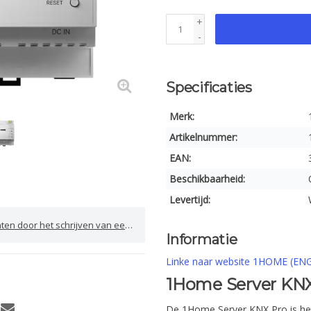
+
-
Specificaties
Merk:
Artikelnummer:
EAN:
Beschikbaarheid:
Levertijd:
door het schrijven van een review
Informatie
Linke naar website 1HOME (EN
1Home Server KNX
De 1Home Server KNX Pro is he