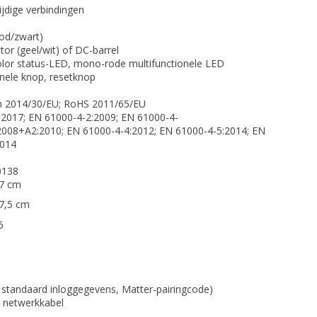
tijdige verbindingen
od/zwart)
or (geel/wit) of DC-barrel
lor status-LED, mono-rode multifunctionele LED
onele knop, resetknop
jn 2014/30/EU; RoHS 2011/65/EU
2017; EN 61000-4-2:2009; EN 61000-4-
008+A2:2010; EN 61000-4-4:2012; EN 61000-4-5:2014; EN
2014
0138
 7 cm
 7,5 cm
6
 standaard inloggegevens, Matter-pairingcode)
 netwerkkabel