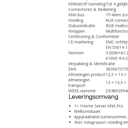
KNXnet/IP tunneling
Tot 4 gelijk
Connectoren & Bediening
KNX-bus
TP-klem (ro
Voeding
AUX-connect
Statusindicatie
RGB multico
Knoppen
Multifuncti
Certificering & Conformiteit
CE-markering
EMC-richtli
EN 55014-1:
Normen
3:2006+A1:2
61000-4-6:
Verpakking & Identificatie
EAN
383007377
Afmetingen product
12,5 × 13 ×
Afmetingen
13 × 13,5 ×
transport
WEEE-nummer
DE4892994
Leveringsomvang
1× 1Home Server KNX Pro
Welkomskaart
Apparaatlabel (serienummer,
Niet inbegrepen:
voeding en