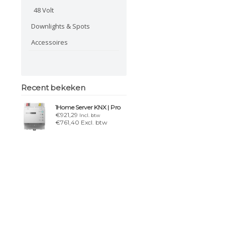
48 Volt
Downlights & Spots
Accessoires
Recent bekeken
1Home Server KNX | Pro
€921,29
Incl. btw
€761,40 Excl. btw