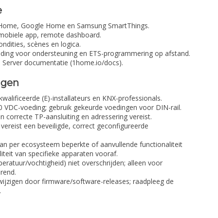
e
e Home, Google Home en Samsung SmartThings.
 mobiele app, remote dashboard.
ndities, scènes en logica.
inding voor ondersteuning en ETS-programmering op afstand.
 Server documentatie (1home.io/docs).
ngen
ekwalificeerde (E)-installateurs en KNX-professionals.
0 VDC-voeding; gebruik gekeurde voedingen voor DIN-rail.
en correcte TP-aansluiting en adressering vereist.
reist een beveiligde, correct geconfigureerde
kan per ecosysteem beperkte of aanvullende functionaliteit
iteit van specifieke apparaten vooraf.
eratuur/vochtigheid) niet overschrijden; alleen voor
rend.
ijzigen door firmware/software-releases; raadpleeg de
.