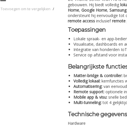
gebouwen. Hij biedt volledig
lok
Toevoegen om te vergelijken
/
Home
,
Google Home
,
Samsung 
ondersteunt hij eenvoudige tot 
remote access
inclusief
remote 
Toepassingen
Lokale spraak- en app-bedien
Visualisatie, dashboards en a
Integratie van honderden Io
Service op afstand voor inst
Belangrijkste functie
Matter-bridge & controller:
br
Volledig lokaal:
kernfuncties w
Automatisering:
van eenvoudi
Remote support:
optionele in
Mobile app & visu:
snelle bedi
Multi-tunneling:
tot 4 gelijkti
Technische gegeven
Hardware