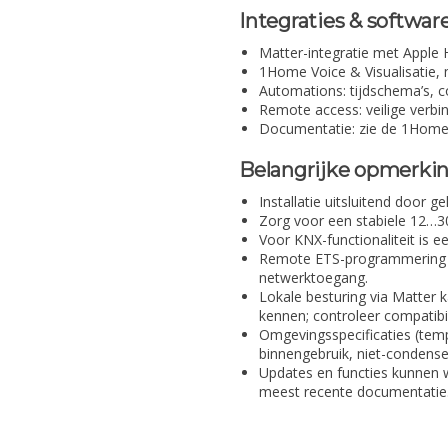
Integraties & softwar
Matter-integratie met Appl
1Home Voice & Visualisatie,
Automations: tijdschema’s, co
Remote access: veilige verb
Documentatie: zie de 1Home
Belangrijke opmerki
Installatie uitsluitend door g
Zorg voor een stabiele 12…3
Voor KNX-functionaliteit is e
Remote ETS-programmering ve
netwerktoegang.
Lokale besturing via Matter 
kennen; controleer compatibil
Omgevingsspecificaties (temp
binnengebruik, niet-condense
Updates en functies kunnen w
meest recente documentatie