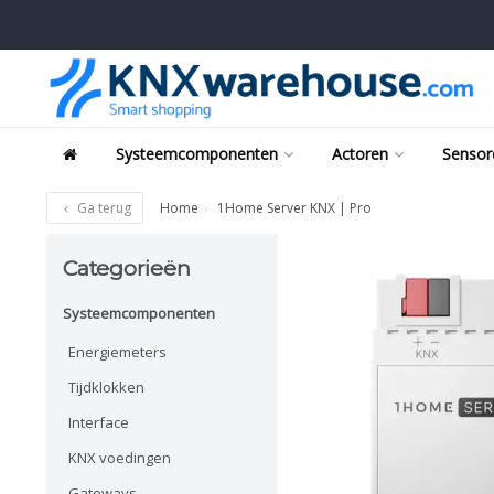
Systeemcomponenten
Actoren
Sensor
Ga terug
Home
1Home Server KNX | Pro
Categorieën
Systeemcomponenten
Energiemeters
Tijdklokken
Interface
KNX voedingen
Gateways