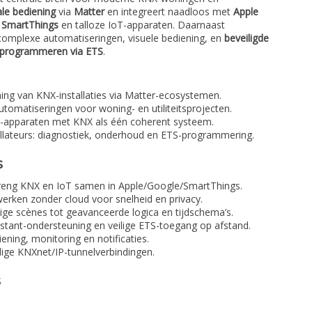
ale bediening
via
Matter
en integreert naadloos met
Apple
SmartThings
en talloze IoT-apparaten. Daarnaast
complexe automatiseringen, visuele bediening, en
beveiligde
programmeren via ETS
.
ing van KNX-installaties via Matter-ecosystemen.
utomatiseringen voor woning- en utiliteitsprojecten.
T-apparaten met KNX als één coherent systeem.
allateurs: diagnostiek, onderhoud en ETS-programmering.
s
eng KNX en IoT samen in Apple/Google/SmartThings.
erken zonder cloud voor snelheid en privacy.
ge scènes tot geavanceerde logica en tijdschema’s.
stant-ondersteuning en veilige ETS-toegang op afstand.
ening, monitoring en notificaties.
jdige KNXnet/IP-tunnelverbindingen.
s