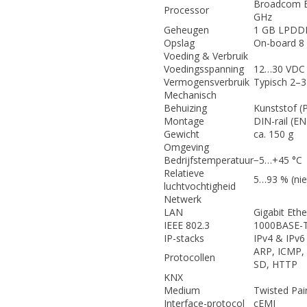
Broadcom BC
Processor
GHz
Geheugen
1 GB LPDD
Opslag
On-board 8 
Voeding & Verbruik
Voedingsspanning
12…30 VDC o
Vermogensverbruik
Typisch 2–
Mechanisch
Behuizing
Kunststof (
Montage
DIN-rail (E
Gewicht
ca. 150 g
Omgeving
Bedrijfstemperatuur
−5…+45 °C
Relatieve
5…93 % (ni
luchtvochtigheid
Netwerk
LAN
Gigabit Ethe
IEEE 802.3
1000BASE-T
IP-stacks
IPv4 & IPv6
ARP, ICMP,
Protocollen
SD, HTTP
KNX
Medium
Twisted Pai
Interface-protocol
cEMI