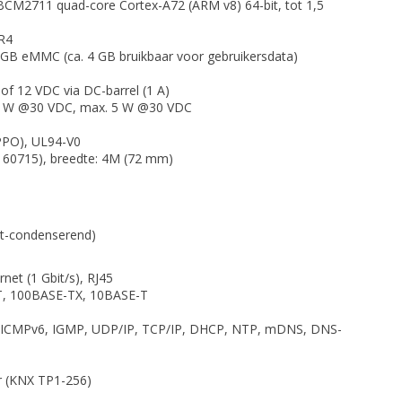
M2711 quad-core Cortex-A72 (ARM v8) 64-bit, tot 1,5
R4
GB eMMC (ca. 4 GB bruikbaar voor gebruikersdata)
f 12 VDC via DC-barrel (1 A)
3 W @30 VDC, max. 5 W @30 VDC
PPO), UL94-V0
N 60715), breedte: 4M (72 mm)
et-condenserend)
rnet (1 Gbit/s), RJ45
, 100BASE-TX, 10BASE-T
 ICMPv6, IGMP, UDP/IP, TCP/IP, DHCP, NTP, mDNS, DNS-
r (KNX TP1-256)