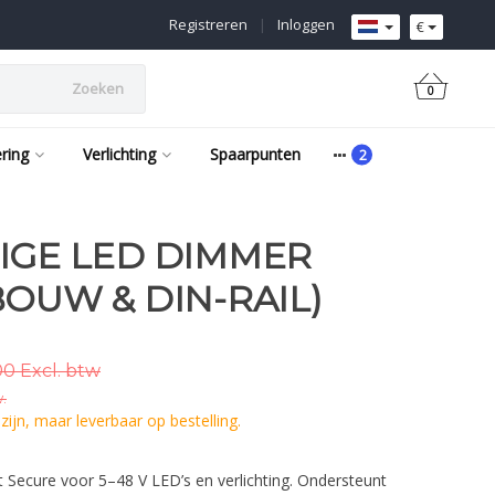
Registreren
|
Inloggen
€
Zoeken
0
ering
Verlichting
Spaarpunten
IGE LED DIMMER
BOUW & DIN-RAIL)
0 Excl. btw
w.
ijn, maar leverbaar op bestelling.
ecure voor 5–48 V LED’s en verlichting. Ondersteunt