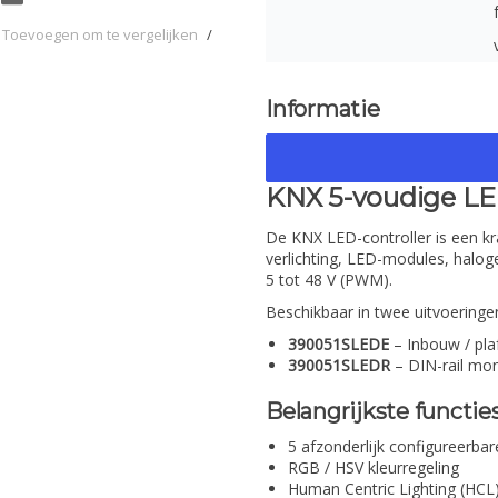
Toevoegen om te vergelijken
/
Informatie
KNX 5-voudige L
De KNX LED-controller is een k
verlichting, LED-modules, halo
5 tot 48 V (PWM).
Beschikbaar in twee uitvoeringe
390051SLEDE
– Inbouw / pla
390051SLEDR
– DIN-rail mon
Belangrijkste functie
5 afzonderlijk configureerba
RGB / HSV kleurregeling
Human Centric Lighting (HCL