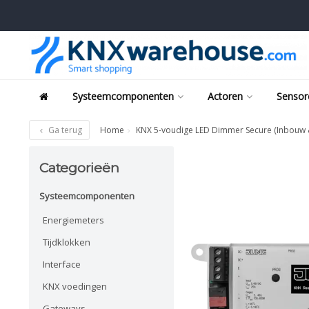
Systeemcomponenten
Actoren
Sensor
Ga terug
Home
KNX 5-voudige LED Dimmer Secure (Inbouw &
Categorieën
Systeemcomponenten
Energiemeters
Tijdklokken
Interface
KNX voedingen
Gateways