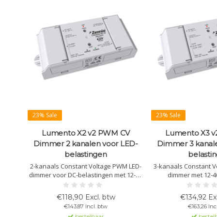
23% Sale
23% Sale
Lumento X2 v2 PWM CV
Lumento X3 
Dimmer 2 kanalen voor LED-
Dimmer 3 kanal
belastingen
belasti
2-kanaals Constant Voltage PWM LED-
3-kanaals Constant 
dimmer voor DC-belastingen met 12-40
dimmer met 12-4
V voeding. Ondersteunt HCL en
Ondersteunt R
kleurtemperatuurregeling. Maximale
kleurtemperatuurr
€118,90 Excl. btw
€134,92 Ex
belasting per kanaal: 8 A. KNX Secure
belasting: 8 A/kanaal,
€143,87 Incl. btw
€163,26 Inc
compatibel.
Secur
bestelbaar
bestel