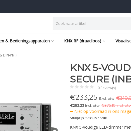
en & Bedieningsapparaten
KNX RF (draadloos)
Visualis
 DIN-rail)
KNX 5-VOUD
SECURE (IN
0 Review(s)
€
233,25
€310,0
Excl. btw
€282,23
Incl. btw
€
375,10 Incl. bt
Niet op voorraad in ons magaz
Stukprijs: €233,25 / Stuk
KNX 5-voudige LED-dimmer met S