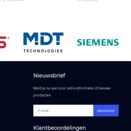
Nieuwsbrief
Meld je nu aan voor extra informatie of nieuwe
producten
Abonneer
Klantbeoordelingen