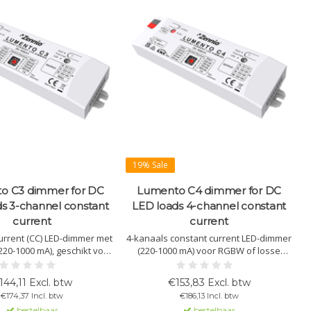
19% Sale
o C3 dimmer for DC
Lumento C4 dimmer for DC
s 3-channel constant
LED loads 4-channel constant
current
current
urrent (CC) LED-dimmer met
4-kanaals constant current LED-dimmer
220-1000 mA), geschikt voor
(220-1000 mA) voor RGBW of losse
zonderlijke kanalen. KNX-
kanalen. Ondersteunt KNX, heeft een
ibel, met testknop en
testknop en is eenvoudig te monteren.
144,11 Excl. btw
€153,83 Excl. btw
pervlaktemontage.
€174,37 Incl. btw
€186,13 Incl. btw
bestelbaar
bestelbaar