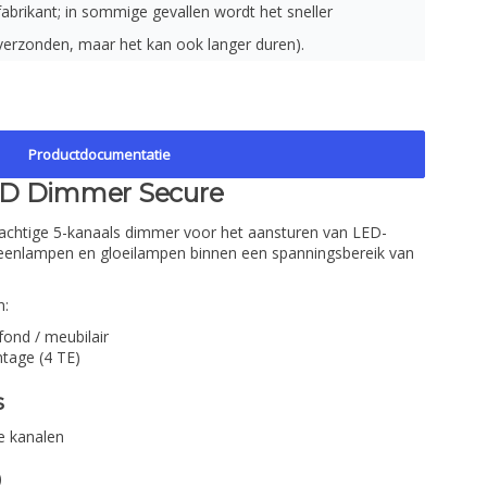
fabrikant; in sommige gevallen wordt het sneller
verzonden, maar het kan ook langer duren).
Productdocumentatie
ED Dimmer Secure
rachtige 5-kanaals dimmer voor het aansturen van LED-
geenlampen en gloeilampen binnen een spanningsbereik van
n:
fond / meubilair
tage (4 TE)
s
re kanalen
)