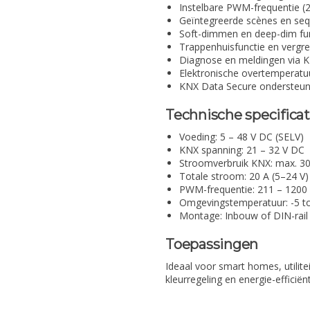
Instelbare PWM-frequentie (
Geïntegreerde scènes en seq
Soft-dimmen en deep-dim fu
Trappenhuisfunctie en vergre
Diagnose en meldingen via 
Elektronische overtemperatuu
KNX Data Secure ondersteun
Technische specificat
Voeding: 5 – 48 V DC (SELV)
KNX spanning: 21 – 32 V DC
Stroomverbruik KNX: max. 3
Totale stroom: 20 A (5–24 V) 
PWM-frequentie: 211 – 1200
Omgevingstemperatuur: -5 to
Montage: Inbouw of DIN-rail
Toepassingen
Ideaal voor smart homes, utiliteit
kleurregeling en energie-efficiën