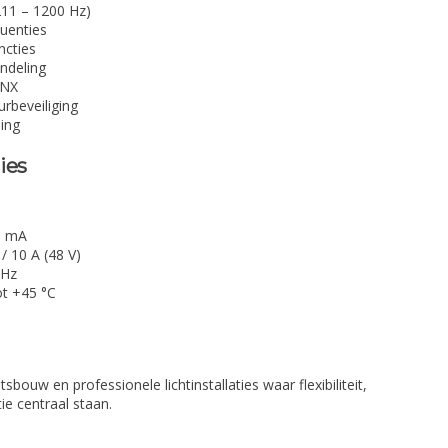
211 – 1200 Hz)
uenties
ncties
ndeling
KNX
rbeveiliging
ing
ies
0 mA
/ 10 A (48 V)
 Hz
t +45 °C
sbouw en professionele lichtinstallaties waar flexibiliteit,
tie centraal staan.