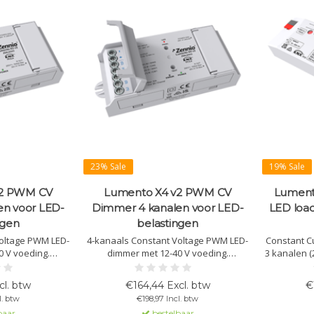
23% Sale
19% Sale
v2 PWM CV
Lumento X4 v2 PWM CV
Lument
en voor LED-
Dimmer 4 kanalen voor LED-
LED load
ngen
belastingen
Voltage PWM LED-
4-kanaals Constant Voltage PWM LED-
Constant C
0 V voeding.
dimmer met 12-40 V voeding.
3 kanalen (
GB, HCL en
Ondersteunt RGBW, HCL en
RGB of af
egeling. Max.
kleurtemperatuurregeling. Max.
compat
cl. btw
€164,44 Excl. btw
€
 20 A totaal. KNX
belasting: 8 A/kanaal, 20 A totaal. KNX
op
l. btw
€198,97 Incl. btw
e.
Secure.
baar
bestelbaar