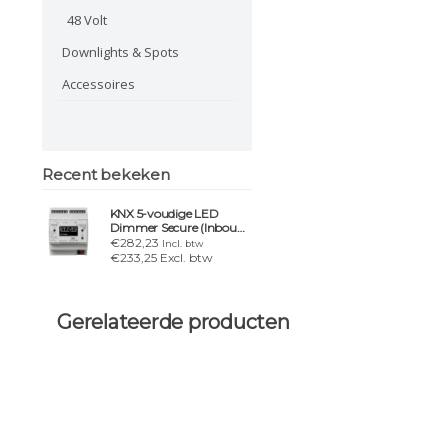
48 Volt
Downlights & Spots
Accessoires
Recent bekeken
KNX 5-voudige LED
Dimmer Secure (Inbouw
& DIN-rail)
€282,23
Incl. btw
€233,25 Excl. btw
Gerelateerde producten