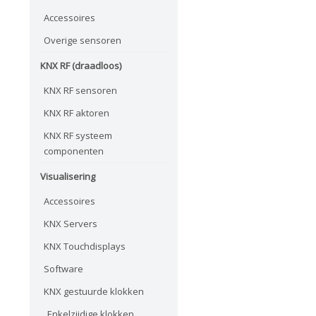
Accessoires
Overige sensoren
KNX RF (draadloos)
KNX RF sensoren
KNX RF aktoren
KNX RF systeem
componenten
Visualisering
Accessoires
KNX Servers
KNX Touchdisplays
Software
KNX gestuurde klokken
Enkelzijdige klokken