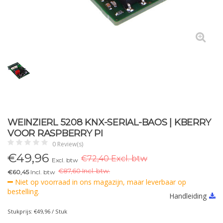
WEINZIERL 5208 KNX-SERIAL-BAOS | KBERRY
VOOR RASPBERRY PI
0 Review(s)
€
49,96
€72,40 Excl. btw
Excl. btw
€
87,60 Incl. btw.
€60,45
Incl. btw
Niet op voorraad in ons magazijn, maar leverbaar op
bestelling.
Handleiding
Stukprijs: €49,96 / Stuk