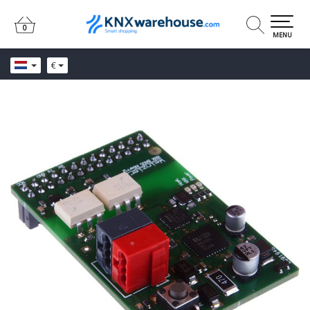
0
0
MENU
€