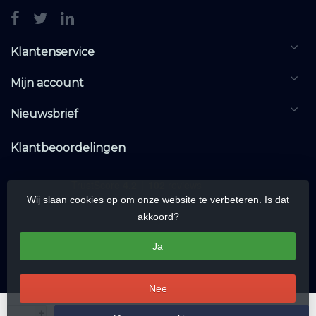
Klantenservice
Mijn account
Nieuwsbrief
Klantbeoordelingen
Wij slaan cookies op om onze website te verbeteren. Is dat
akkoord?
Ja
Nee
© Copyright 2026 KNXwarehouse.com | All rights reserved | Alle rechten
+