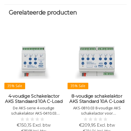
Gerelateerde producten
35% Sale
35% Sale
4-voudige Schakelactor
8-voudige schakelaktor
AKS Standaard 10A C-Load
AKS Standard 10A C-Load
De AKS-serie 4-voudige
AKS-0810.03 8-voudige AKS
schakelaktor AKS-0410.03
schakelactor voor
ondersteunt 10A, 140 µF C-load
standaardtoepassingen.
en biedt uitgebreide logische
Ondersteunt 10A belasting met
€150,15 Excl. btw
€209,95 Excl. btw
functies, handmatige bediening
140 µF C-Load. Compact ontwerp
€181,68 Incl. btw
€254,04 Incl. btw