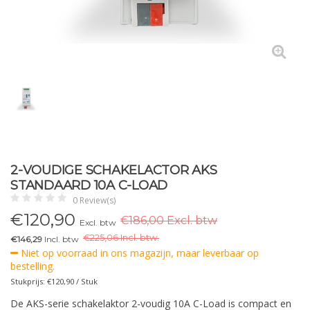
2-VOUDIGE SCHAKELACTOR AKS
STANDAARD 10A C-LOAD
0 Review(s)
€
120,90
€186,00 Excl. btw
Excl. btw
€
225,06 Incl. btw.
€146,29
Incl. btw
Niet op voorraad in ons magazijn, maar leverbaar op
bestelling.
Stukprijs: €120,90 / Stuk
De AKS-serie schakelaktor 2-voudig 10A C-Load is compact en