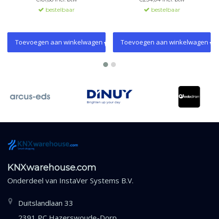
en LED-indicatoren. Ook
met uitgebreide functies.
bestelbaar
bestelbaar
verkrijgbaar in 2-, 8- en 12-
Beschikbaar in 2, 4, 8 en 12-
voudige varianten.
voudige varianten.
Toevoegen aan winkelwagen
Toevoegen aan winkelwagen
KNXwarehouse.com
Onderdeel van
InstaVer Systems B.V.
Duitslandlaan 33
2391 PC Hazerswoude-Dorp