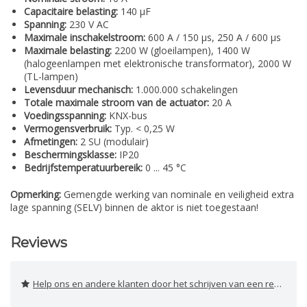
Capacitaire belasting:
140 µF
Spanning:
230 V AC
Maximale inschakelstroom:
600 A / 150 µs, 250 A / 600 µs
Maximale belasting:
2200 W (gloeilampen), 1400 W
(halogeenlampen met elektronische transformator), 2000 W
(TL-lampen)
Levensduur mechanisch:
1.000.000 schakelingen
Totale maximale stroom van de actuator:
20 A
Voedingsspanning:
KNX-bus
Vermogensverbruik:
Typ. < 0,25 W
Afmetingen:
2 SU (modulair)
Beschermingsklasse:
IP20
Bedrijfstemperatuurbereik:
0 ... 45 °C
Opmerking:
Gemengde werking van nominale en veiligheid extra
lage spanning (SELV) binnen de aktor is niet toegestaan!
Reviews
Help ons en andere klanten door het schrijven van een review