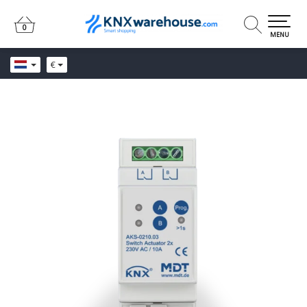
0
0
MENU
€