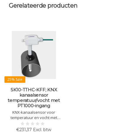
Gerelateerde producten
25% Sale
SK10-TTHC-KFF; KNX
kanaalsensor
temperatuur/vocht met
PT1000-ingang
KNX-kanaalsensor voor
temperatuur en vocht met
aansluiting voor externe PT1000.
Voor HVAC-toepassingen,
€231,37 Excl. btw