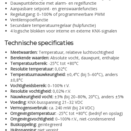
Dauwpuntdetectie met alarm- en regelfunctie
Aanpasbare setpoint- en grenswaardefuncties
Regeluitgang: 0–100% of programmeerbare PWM
Ventilenspoelfunctie
Secundaire temperatuurregelaar (hulpfunctie)
4 logische blokken voor interne en externe KNX-signalen
Technische specificaties
Meetwaarden:
Temperatuur, relatieve luchtvochtigheid
Berekende waarden:
Absolute vocht, dauwpunt, enthalpie
Temperatuurbereik:
-25°C tot +80°C
Resolutie temperatuur:
0,02°C
Temperatuurnauwkeurigheid:
±0,4°C (bij 5–60°C), anders
±0,8°C
Vochtigheidsbereik:
0–100% r.V.
Resolutie vochtigheid:
0,02% r.V.
Nauwkeurigheid vocht:
±3% (bij 20–80%, 20°C), anders ±5%
Voeding:
KNX-busspanning 21–32 VDC
Vermogensverbruik:
ca. 240 mW (bij 24 VDC)
Omgevingstemperatuur:
-25°C tot +80°C (bedrijf en opslag)
Omgevingsvochtigheid:
0–100% r.V., niet-condenserend
Buskoppeling:
geïntegreerd
Hulpspanning:
niet vereist