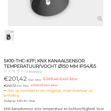
SK10-THC-KFF; KNX KANAALSENSOR
TEMPERATUUR/VOCHT Ø150 MM IP54/65
0 Review(s)
€
201,42
€269,46 Excl. btw
Excl. btw
€
326,05 Incl. btw.
€243,72
Incl. btw
Niet op voorraad in ons magazijn, maar leverbaar op
bestelling.
Stukprijs: €201,42 / Stuk
KNX-kanaalsensor voor temperatuur en luchtvochtigheid. Voor