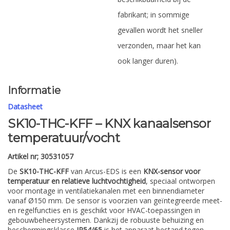
fabrikant; in sommige
gevallen wordt het sneller
verzonden, maar het kan
ook langer duren).
Informatie
Datasheet
SK10-THC-KFF – KNX kanaalsensor
temperatuur/vocht
Artikel nr; 30531057
De
SK10-THC-KFF
van Arcus-EDS is een
KNX-sensor voor
temperatuur en relatieve luchtvochtigheid
, speciaal ontworpen
voor montage in ventilatiekanalen met een binnendiameter
vanaf Ø150 mm. De sensor is voorzien van geïntegreerde meet-
en regelfuncties en is geschikt voor HVAC-toepassingen in
gebouwbeheersystemen. Dankzij de robuuste behuizing en
beschermingsklasse
IP54/65
is het apparaat bestand tegen