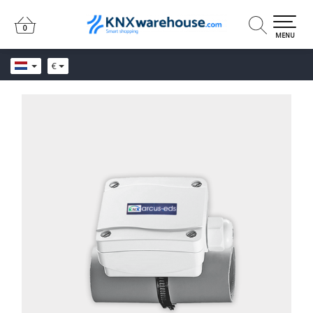
0
0
MENU
€