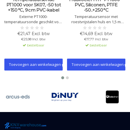
PT1000 voor SK07, -50 tot
PVC, Siliconen, PTFE
+150 °C, 9 cm PVC-kabel
-50..+250 °C
Externe PT1000-
Temperatuursensor met
temperatuursonde geschikt voor
roestvrijstalen huls en 1,5 m
SK07. Meetbereik van -50 tot
kabel. Keuze uit PVC, siliconen of
+150 °C. Voorzien van 9 cm PVC-
PTFE. Meetbereik tot -50..+250 °C.
€21,47 Excl. btw
€14,69 Excl. btw
kabel. Compact, betrouwbaar en
Beschermingsklasse IP54/IP65.
€25,98 Incl. btw
€17,77 Incl. btw
eenvoudig te installeren.
bestelbaar
bestelbaar
Toevoegen aan winkelwagen
Toevoegen aan winkelwagen