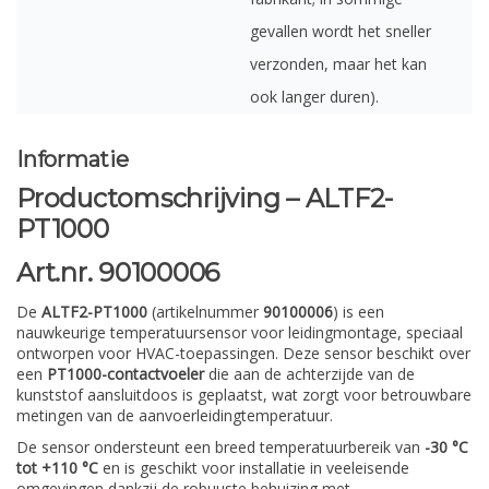
gevallen wordt het sneller
verzonden, maar het kan
ook langer duren).
Informatie
Productomschrijving – ALTF2-
PT1000
Art.nr. 90100006
De
ALTF2-PT1000
(artikelnummer
90100006
) is een
nauwkeurige temperatuursensor voor leidingmontage, speciaal
ontworpen voor HVAC-toepassingen. Deze sensor beschikt over
een
PT1000-contactvoeler
die aan de achterzijde van de
kunststof aansluitdoos is geplaatst, wat zorgt voor betrouwbare
metingen van de aanvoerleidingtemperatuur.
De sensor ondersteunt een breed temperatuurbereik van
-30 °C
tot +110 °C
en is geschikt voor installatie in veeleisende
omgevingen dankzij de robuuste behuizing met