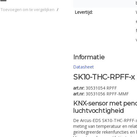
Toevoegen om te vergelijken
/
Levertijd:
Informatie
Datasheet
SK10-THC-RPFF-x
art.nr:
30531054 RPFF
art.nr:
30531056 RPFF-MMF
KNX-sensor met pend
luchtvochtigheid
De Arcus-EDS SK10-THC-RPFF-x 
meting van temperatuur en relat
geïntegreerde rekenfuncties en 