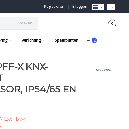
Registreren
|
Inloggen
€
Zoeken
0
ering
Verlichting
Spaarpunten
FF-X KNX-
T
OR, IP54/65 EN
7 Excl. btw
.