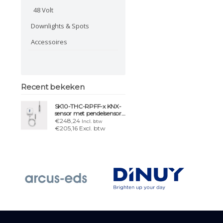
48 Volt
Downlights & Spots
Accessoires
Recent bekeken
SK10-THC-RPFF-x KNX-
sensor met pendelsensor,
IP54/65 en logica
€248,24
Incl. btw
€205,16 Excl. btw