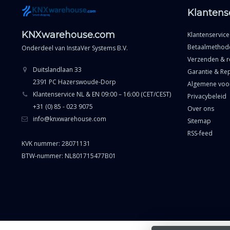
Klantens
KNXwarehouse.com
Klantenservice
Betaalmethod
Onderdeel van
InstaVer Systems B.V.
Verzenden & r
Duitslandlaan 33
Garantie & Rep
2391 PC Hazerswoude-Dorp
Algemene voo
Klantenservice NL & EN 09:00 – 16:00 (CET/CEST)
Privacybeleid
+31 (0) 85 - 023 9075
Over ons
info@knxwarehouse.com
Sitemap
RSS-feed
KVK nummer: 28071131
BTW-nummer: NL801715477B01