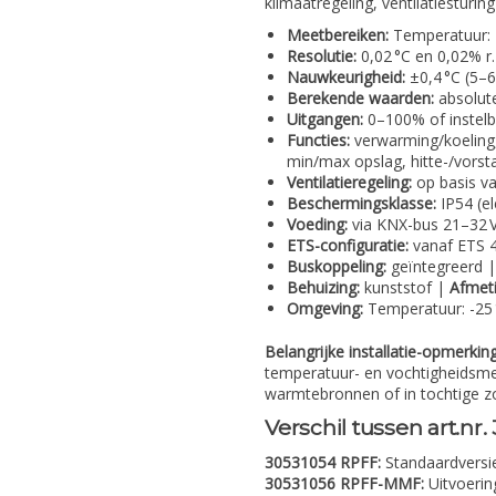
klimaatregeling, ventilatiesturi
Meetbereiken:
Temperatuur: -
Resolutie:
0,02 °C en 0,02% r.
Nauwkeurigheid:
±0,4 °C (5–6
Berekende waarden:
absolute
Uitgangen:
0–100% of instel
Functies:
verwarming/koeling,
min/max opslag, hitte-/vorst
Ventilatieregeling:
op basis va
Beschermingsklasse:
IP54 (el
Voeding:
via KNX-bus 21–32
ETS-configuratie:
vanaf ETS 4
Buskoppeling:
geïntegreerd 
Behuizing:
kunststof |
Afmet
Omgeving:
Temperatuur: -25 °
Belangrijke installatie-opmerking
temperatuur- en vochtigheidsme
warmtebronnen of in tochtige z
Verschil tussen art.n
30531054 RPFF:
Standaardversie
30531056 RPFF-MMF:
Uitvoerin