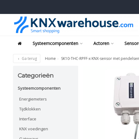
Systeemcomponenten
Actoren
Sensor
Ga terug
Home
SK10-THC-RPFF-x KNX-sensor met pendelsens
Categorieën
Systeemcomponenten
Energiemeters
Tijdklokken
Interface
KNX voedingen
Gateways