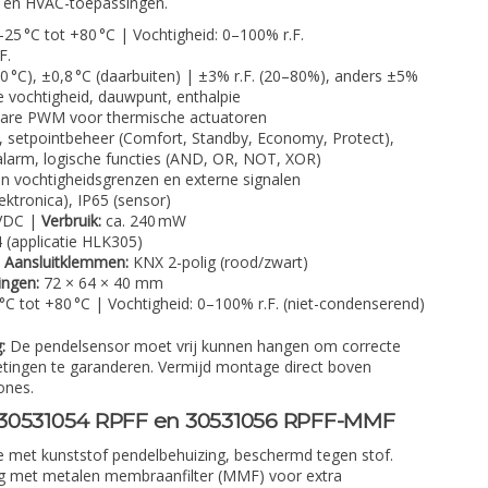
ng en HVAC-toepassingen.
25 °C tot +80 °C | Vochtigheid: 0–100% r.F.
F.
0 °C), ±0,8 °C (daarbuiten) | ±3% r.F. (20–80%), anders ±5%
 vochtigheid, dauwpunt, enthalpie
bare PWM voor thermische actuatoren
 setpointbeheer (Comfort, Standby, Economy, Protect),
alarm, logische functies (AND, OR, NOT, XOR)
n vochtigheidsgrenzen en externe signalen
ektronica), IP65 (sensor)
 VDC |
Verbruik:
ca. 240 mW
 (applicatie HLK305)
|
Aansluitklemmen:
KNX 2-polig (rood/zwart)
ingen:
72 × 64 × 40 mm
C tot +80 °C | Vochtigheid: 0–100% r.F. (niet-condenserend)
:
De pendelsensor moet vrij kunnen hangen om correcte
tingen te garanderen. Vermijd montage direct boven
ones.
r. 30531054 RPFF en 30531056 RPFF-MMF
 met kunststof pendelbehuizing, beschermd tegen stof.
g met metalen membraanfilter (MMF) voor extra