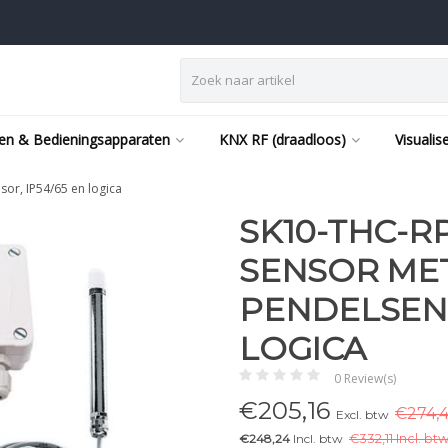
en & Bedieningsapparaten
KNX RF (draadloos)
Visualis
or, IP54/65 en logica
SK10-THC-RP
SENSOR ME
PENDELSENS
LOGICA
0 Review(s)
€
205,16
€274,4
Excl. btw
€248,24
Incl. btw
€
332,11 Incl. btw