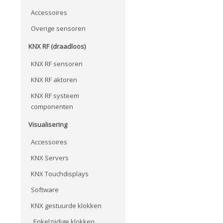
Accessoires
Overige sensoren
KNX RF (draadloos)
KNX RF sensoren
KNX RF aktoren
KNX RF systeem
componenten
Visualisering
Accessoires
KNX Servers
KNX Touchdisplays
Software
KNX gestuurde klokken
Enkelzijdige klokken