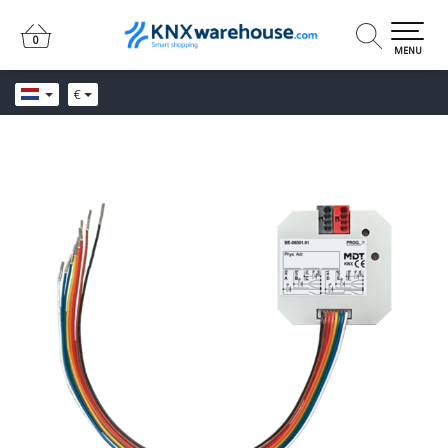
0
0
MENU
€