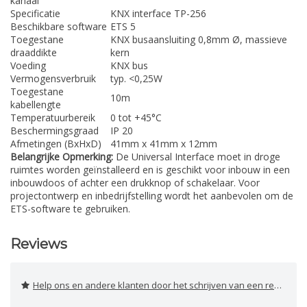
kanaal
Specificatie
KNX interface TP-256
Beschikbare software
ETS 5
Toegestane
KNX busaansluiting 0,8mm Ø, massieve
draaddikte
kern
Voeding
KNX bus
Vermogensverbruik
typ. <0,25W
Toegestane
10m
kabellengte
Temperatuurbereik
0 tot +45°C
Beschermingsgraad
IP 20
Afmetingen (BxHxD)
41mm x 41mm x 12mm
Belangrijke Opmerking:
De Universal Interface moet in droge
ruimtes worden geïnstalleerd en is geschikt voor inbouw in een
inbouwdoos of achter een drukknop of schakelaar. Voor
projectontwerp en inbedrijfstelling wordt het aanbevolen om de
ETS-software te gebruiken.
Reviews
Help ons en andere klanten door het schrijven van een review