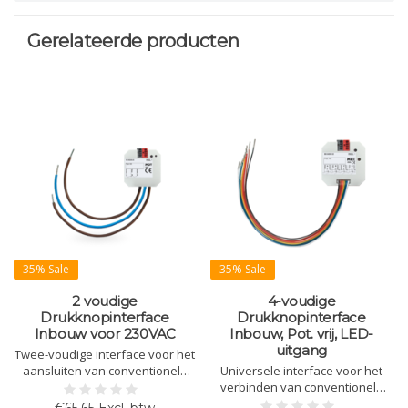
Gerelateerde producten
35% Sale
35% Sale
2 voudige
4-voudige
Drukknopinterface
Drukknopinterface
Inbouw voor 230VAC
Inbouw, Pot. vrij, LED-
uitgang
Twee-voudige interface voor het
aansluiten van conventionele
Universele interface voor het
schakelaars of contacten op
verbinden van conventionele
KNX, geschikt voor 230VAC
knoppen, schakelaars en