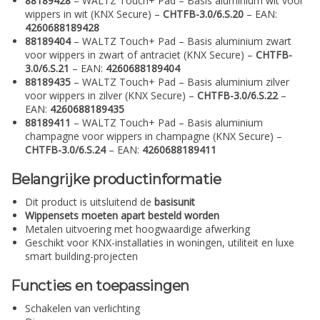
88189428
– WALTZ Touch+ Pad – Basis aluminium wit voor
wippers in wit (KNX Secure) –
CHTFB-3.0/6.S.20
– EAN:
4260688189428
88189404
– WALTZ Touch+ Pad – Basis aluminium zwart
voor wippers in zwart of antraciet (KNX Secure) –
CHTFB-
3.0/6.S.21
– EAN:
4260688189404
88189435
– WALTZ Touch+ Pad – Basis aluminium zilver
voor wippers in zilver (KNX Secure) –
CHTFB-3.0/6.S.22
–
EAN:
4260688189435
88189411
– WALTZ Touch+ Pad – Basis aluminium
champagne voor wippers in champagne (KNX Secure) –
CHTFB-3.0/6.S.24
– EAN:
4260688189411
Belangrijke productinformatie
Dit product is uitsluitend de
basisunit
Wippensets moeten apart besteld worden
Metalen uitvoering met hoogwaardige afwerking
Geschikt voor KNX-installaties in woningen, utiliteit en luxe
smart building-projecten
Functies en toepassingen
Schakelen van verlichting