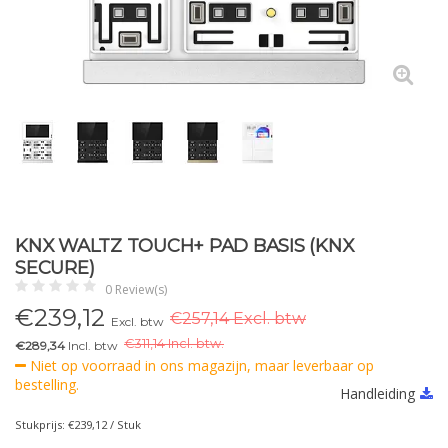
KNX WALTZ TOUCH+ PAD BASIS (KNX
SECURE)
0 Review(s)
€
239,12
€257,14 Excl. btw
Excl. btw
€
311,14 Incl. btw.
€289,34
Incl. btw
Niet op voorraad in ons magazijn, maar leverbaar op
bestelling.
Handleiding
Stukprijs: €239,12 / Stuk