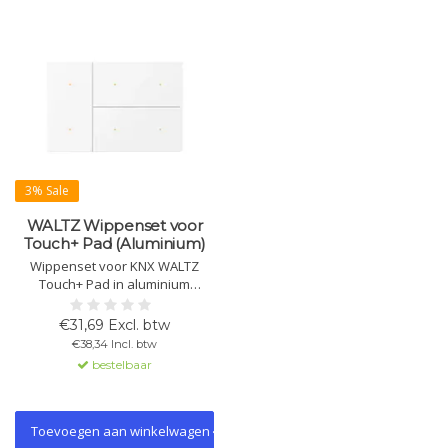
3% Sale
WALTZ Wippenset voor
Touch+ Pad (Aluminium)
Wippenset voor KNX WALTZ
Touch+ Pad in aluminium
uitvoering. Beschikbaar in
meerdere kleuren. Voor
€31,69 Excl. btw
bediening via fysieke knoppen.
€38,34 Incl. btw
Let op: alleen wippers, basisunit
bestelbaar
apart bestellen.
Toevoegen aan winkelwagen