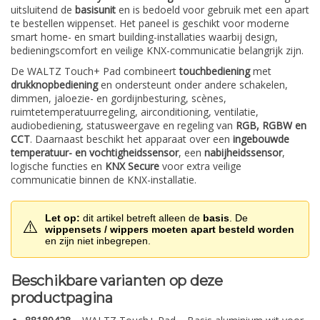
uitsluitend de
basisunit
en is bedoeld voor gebruik met een apart
te bestellen wippenset. Het paneel is geschikt voor moderne
smart home- en smart building-installaties waarbij design,
bedieningscomfort en veilige KNX-communicatie belangrijk zijn.
De WALTZ Touch+ Pad combineert
touchbediening
met
drukknopbediening
en ondersteunt onder andere schakelen,
dimmen, jaloezie- en gordijnbesturing, scènes,
ruimtetemperatuurregeling, airconditioning, ventilatie,
audiobediening, statusweergave en regeling van
RGB, RGBW en
CCT
. Daarnaast beschikt het apparaat over een
ingebouwde
temperatuur- en vochtigheidssensor
, een
nabijheidssensor
,
logische functies en
KNX Secure
voor extra veilige
communicatie binnen de KNX-installatie.
Let op:
dit artikel betreft alleen de
basis
. De
⚠️
wippensets / wippers moeten apart besteld worden
en zijn niet inbegrepen.
Beschikbare varianten op deze
productpagina