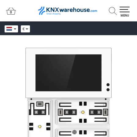
0
0
MENU
€