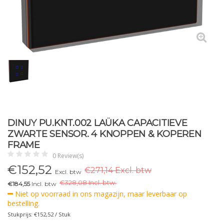
DINUY PU.KNT.002 LAÜKA CAPACITIEVE
ZWARTE SENSOR. 4 KNOPPEN & KOPEREN
FRAME
0 Review(s)
€
152,52
€271,14 Excl. btw
Excl. btw
€
328,08 Incl. btw.
€184,55
Incl. btw
Niet op voorraad in ons magazijn, maar leverbaar op
bestelling.
Stukprijs: €152,52 / Stuk