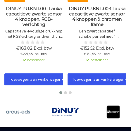
DINUY PU.KNT.001 Laüka
DINUY PU.KNT.003 Laüka
capacitieve zwarte sensor
capacitieve zwarte sensor
4 knoppen, RGB-
4 knoppen & chromen
verlichting
frame
Capacitieve 4-voudige drukknop
Een zwart capacitief
met RGB-achtergrondverlichting
schakelpaneel met 4
en zwart glas. Bediening van
aanraakknoppen en
verlichting, jaloezieën en scènes.
chroomrand. Bevat temperatuur-
€183,02 Excl. btw
€152,52 Excl. btw
Inclusief temperatuursensor en
en thermostaatfunctie, RGB-
€221,45 Incl. btw
€184,55 Incl. btw
thermostaat. Programmeren via
verlichting, en volledige
bestelbaar
bestelbaar
ETS4 of hoger.
aanpasbaarheid via ETS-
programmering.
Toevoegen aan winkelwagen
Toevoegen aan winkelwagen