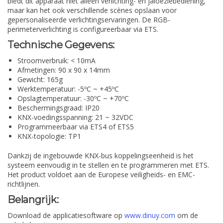
biedt dit apparaat niet alleen verlichting- en jaloeziebediening,
maar kan het ook verschillende scènes opslaan voor
gepersonaliseerde verlichtingservaringen. De RGB-
perimeterverlichting is configureerbaar via ETS.
Technische Gegevens:
Stroomverbruik: < 10mA
Afmetingen: 90 x 90 x 14mm
Gewicht: 165g
Werktemperatuur: -5ºC ~ +45ºC
Opslagtemperatuur: -30ºC ~ +70ºC
Beschermingsgraad: IP20
KNX-voedingsspanning: 21 ~ 32VDC
Programmeerbaar via ETS4 of ETS5
KNX-topologie: TP1
Dankzij de ingebouwde KNX-bus koppelingseenheid is het
systeem eenvoudig in te stellen en te programmeren met ETS.
Het product voldoet aan de Europese veiligheids- en EMC-
richtlijnen.
Belangrijk:
Download de applicatiesoftware op
www.dinuy.com
om de