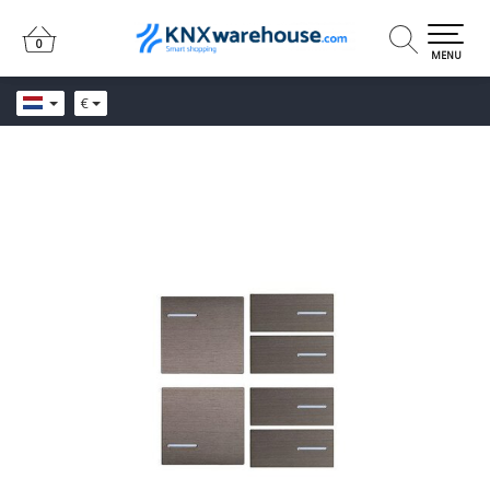
0
0
MENU
€