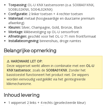
Toepassing:
OL-U KNX tastsensoren (o.a. SO08A01KNX,
SO08L02KNX, SO04L02KNX)
Configuratie:
2 linker toetsen + 4 rechter toetsen
Materiaal:
metaal (hoogwaardige en duurzame premium
afwerking)
Kleuren:
Silver, Champagne, Gold, Bronze, Black
Montage:
klikbevestiging op OL-U sensorfront
Afmetingen:
geschikt voor het OL-U 71 mm frontformaat
Installatieomgeving:
binnenshuis, droge ruimtes
Belangrijke opmerking
⚠ HARDWARE LET OP:
Deze wipperset werkt alleen in combinatie met een
OL-U
KNX tastsensor
, zoals de
SO08A01KNX
. Zonder het
basistoestel functioneert het product niet. De wippers
worden eenvoudig vastgeklikt via het geïntegreerde
klikmechanisme.
Inhoud levering
1 wipperset 2 links + 4 rechts (geselecteerde kleur)