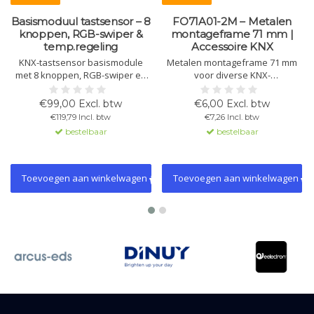
Basismoduul tastsensor – 8
FO71A01-2M – Metalen
knoppen, RGB-swiper &
montageframe 71 mm |
temp.regeling
Accessoire KNX
KNX-tastsensor basismodule
Metalen montageframe 71 mm
met 8 knoppen, RGB-swiper en
voor diverse KNX-
geïntegreerde
wandbedieningen, waaronder
temperatuurregeling. Geschikt
de OL-U-serie. Zorgt voor
€99,00 Excl. btw
€6,00 Excl. btw
voor scènes, verlichting,
stabiele en precieze montage in
€119,79 Incl. btw
€7,26 Incl. btw
jaloezieën, logica en KNX Data
2-module inbouwdozen.
bestelbaar
bestelbaar
Secure. Wippers, afdekramen
en frames zijn als accessoires
afzonderlijk verkrijgbaar.
Toevoegen aan winkelwagen
Toevoegen aan winkelwagen