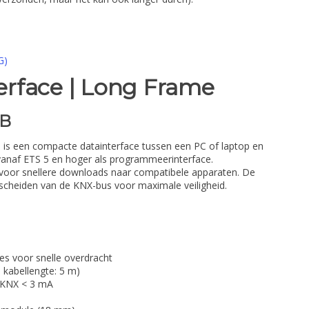
G)
rface | Long Frame
SB
 is een compacte datainterface tussen een PC of laptop en
 vanaf ETS 5 en hoger als programmeerinterface.
oor snellere downloads naar compatibele apparaten. De
escheiden van de KNX-bus voor maximale veiligheid.
I
s voor snelle overdracht
 kabellengte: 5 m)
 KNX < 3 mA