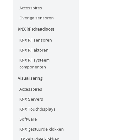
Accessoires
Overige sensoren
KNX RF (draadloos)
KNX RF sensoren
KNX RF aktoren
KNX RF systeem
componenten
Visualisering
Accessoires
KNX Servers
KNX Touchdisplays
Software
KNX gestuurde klokken
Enkelzijdige klokken