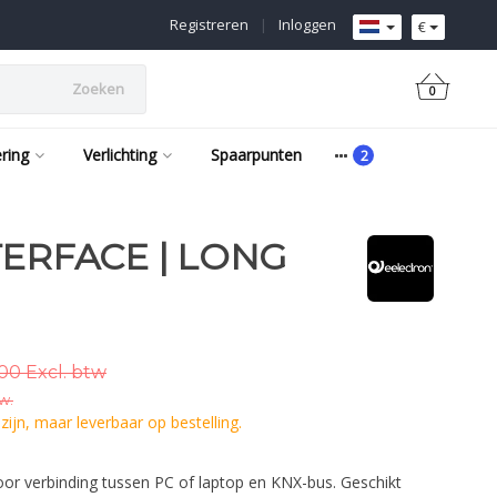
Registreren
|
Inloggen
€
Zoeken
0
ering
Verlichting
Spaarpunten
TERFACE | LONG
00 Excl. btw
w.
ijn, maar leverbaar op bestelling.
r verbinding tussen PC of laptop en KNX-bus. Geschikt