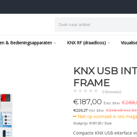
en & Bedieningsapparaten
KNX RF (draadloos)
Visualis
KNX USB IN
FRAME
0 Review(s)
€
187,00
€288,
Excl. btw
€226,27
Incl. btw
€
348,48 Incl. bt
Niet op voorraad in ons magaz
Stukprijs: €187,00 / Stuk
Compacte KNX USB-interface voo