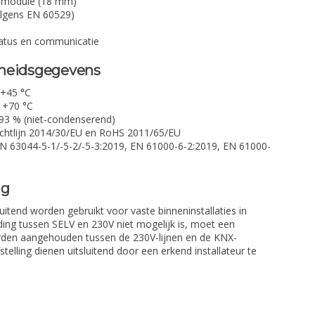
1 module (18 mm)
olgens EN 60529)
tatus en communicatie
gheidsgegevens
 +45 °C
 +70 °C
 93 % (niet-condenserend)
chtlijn 2014/30/EU en RoHS 2011/65/EU
 63044-5-1/-5-2/-5-3:2019, EN 61000-6-2:2019, EN 61000-
ng
itend worden gebruikt voor vaste binneninstallaties in
ing tussen SELV en 230V niet mogelijk is, moet een
den aangehouden tussen de 230V-lijnen en de KNX-
fstelling dienen uitsluitend door een erkend installateur te