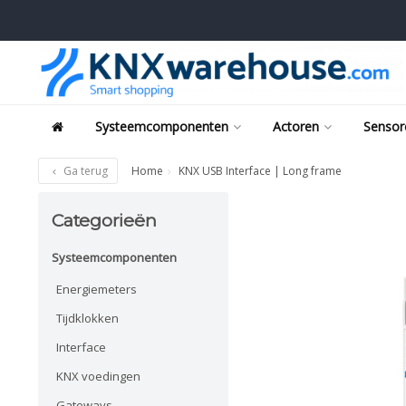
Systeemcomponenten
Actoren
Sensor
Ga terug
Home
KNX USB Interface | Long frame
Categorieën
Systeemcomponenten
Energiemeters
Tijdklokken
Interface
KNX voedingen
Gateways