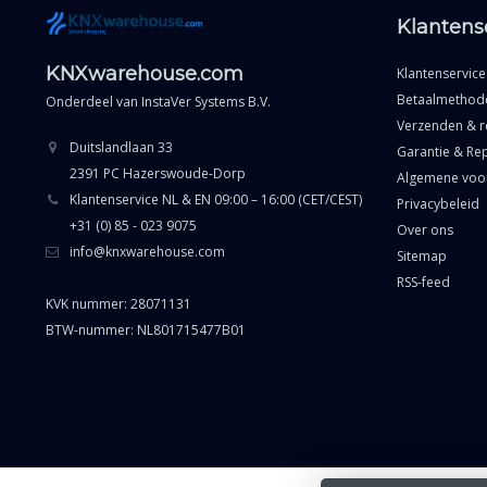
Klantens
KNXwarehouse.com
Klantenservice
Betaalmethod
Onderdeel van
InstaVer Systems B.V.
Verzenden & r
Duitslandlaan 33
Garantie & Rep
2391 PC Hazerswoude-Dorp
Algemene voo
Klantenservice NL & EN 09:00 – 16:00 (CET/CEST)
Privacybeleid
+31 (0) 85 - 023 9075
Over ons
info@knxwarehouse.com
Sitemap
RSS-feed
KVK nummer: 28071131
BTW-nummer: NL801715477B01