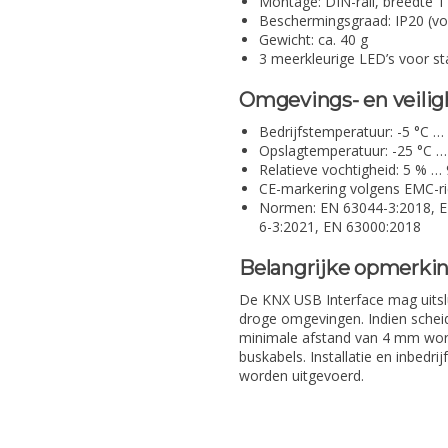
Montage: DIN-rail, breedte 
Beschermingsgraad: IP20 (v
Gewicht: ca. 40 g
3 meerkleurige LED’s voor s
Omgevings- en veili
Bedrijfstemperatuur: -5 °C …
Opslagtemperatuur: -25 °C …
Relatieve vochtigheid: 5 % …
CE-markering volgens EMC-ri
Normen: EN 63044-3:2018, EN
6-3:2021, EN 63000:2018
Belangrijke opmerki
De KNX USB Interface mag uitslu
droge omgevingen. Indien scheid
minimale afstand van 4 mm wor
buskabels. Installatie en inbedrij
worden uitgevoerd.