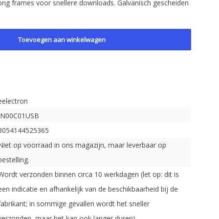
ong frames voor snellere downloads. Galvanisch gescheiden
Toevoegen aan winkelwagen
eelectron
IN00C01USB
8054144525365
Niet op voorraad in ons magazijn, maar leverbaar op
bestelling.
Wordt verzonden binnen circa 10 werkdagen (let op: dit is
een indicatie en afhankelijk van de beschikbaarheid bij de
fabrikant; in sommige gevallen wordt het sneller
verzonden, maar het kan ook langer duren).