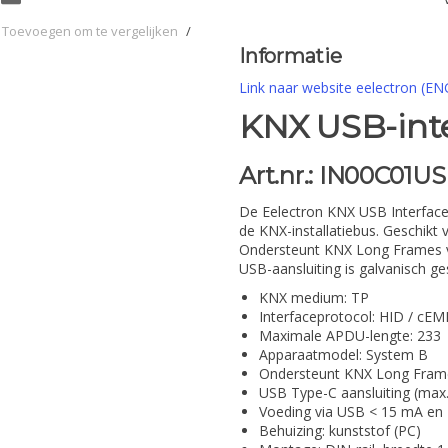
Toevoegen om te vergelijken
/
Informatie
Link naar website eelectron (EN
KNX USB-inte
Art.nr.: IN00C01U
De Eelectron KNX USB Interface
de KNX-installatiebus. Geschikt
Ondersteunt KNX Long Frames v
USB-aansluiting is galvanisch g
KNX medium: TP
Interfaceprotocol: HID / cEM
Maximale APDU-lengte: 233
Apparaatmodel: System B
Ondersteunt KNX Long Frame
USB Type-C aansluiting (max.
Voeding via USB < 15 mA en
Behuizing: kunststof (PC)