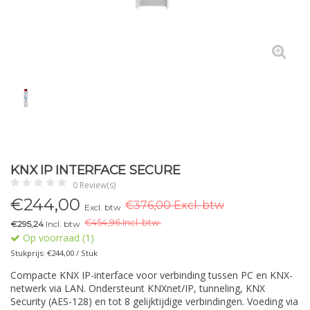
KNX IP INTERFACE SECURE
0 Review(s)
€
244,00
€376,00 Excl. btw
Excl. btw
€
454,96 Incl. btw.
€295,24
Incl. btw
Op voorraad (1)
Stukprijs: €244,00 / Stuk
Compacte KNX IP-interface voor verbinding tussen PC en KNX-
netwerk via LAN. Ondersteunt KNXnet/IP, tunneling, KNX
Security (AES-128) en tot 8 gelijktijdige verbindingen. Voeding via