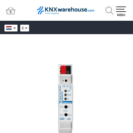
0
0
MENU
€