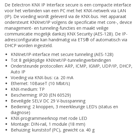
De Eelectron KNX IP Interface secure is een compacte interface
voor het verbinden van een PC met het KNX-netwerk via LAN
(IP). De voeding wordt geleverd via de KNX-bus. Het apparaat
ondersteunt KNXnet/IP volgens de specificatie met core-, device
management- en tunneling-functies en maakt veilige
communicatie mogelijk dankzij KNX Security (AES-128). De IP-
adresconfiguratie kan handmatig via ETS® of automatisch via
DHCP worden ingesteld.
KNXnet/IP-interface met secure tunneling (AES-128)
Tot 8 gelijktijdige KNXnet/IP-tunnelingverbindingen
Ondersteunde protocollen: ARP, ICMP, IGMP, UDP/IP, DHCP,
Auto IP
Voeding via KNX-bus: ca. 20 mA
Ethernet: 10BaseT (10 Mbit/s)
KNX-medium: TP
Bescherming: IP20 (EN 60529)
Beveiligde SELV DC 29 V-busspanning
Bediening: 2 knoppen, 3 meerkleurige LED’s (status en
diagnose)
KNX-programmeerknop met rode LED
Montage: DIN-rail, 1 module (18 mm)
Behuizing: kunststof (PC), gewicht ca. 40 g