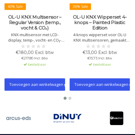
40% Sale
38% Sale
OL-U KNX Multisensor –
OL-U KNX Wipperset 4-
Regular Version (temp.,
knops – Painted Plastic
vocht & CO₂)
Edition
KNX-multisensor met LCD-
4-knops wipperset voor OL-U
display, temp-, vocht- en CO₂-
KNX multisensoren, gemaakt
sensoren, 2× 2-staps
van hoogwaardig gelakt
thermostaten met PI-regeling en
kunststof. Klikt eenvoudig op het
€180,00 Excl. btw
€13,00 Excl. btw
4 bedieningsknoppen. Inclusief
front en beschikbaar in White,
€217,80 Incl. btw
€15,73 Incl. btw
RGB-LED-balk en swipebalk.
Black en Helvetia White.
bestelbaar
bestelbaar
Ideaal voor klimaat-, scène- en
gebouwautomatisering.
Toevoegen aan winkelwagen
Toevoegen aan winkelwagen