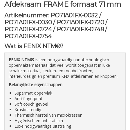
Afdekraam FRAME formaat 71 mm
Artikelnummer: PO71A01FX-0032 /
PO71A01FX-0030 / PO71A01FX-0720 /
PO71A01FX-0724 / PO71A01FX-0748 /
PO71A01FX-0754
Wat is FENIX NTM®?
FENIX NTM®
is een hoogwaardig nanotechnologisch
oppervlaktemateriaal dat veel wordt toegepast in luxe
schakelmateriaal, keuken- en meubelfronten,
interieurdesign en premium KNX-afdekramen en knoppen.
Belangrijkste eigenschappen:
Supermat oppervlak
Anti-fingerprint
Soft-touch gevoel
Krasbestendig
Thermisch herstel van microkrassen
Hygiënisch en antistatisch
Luxe hoogwaardige uitstraling