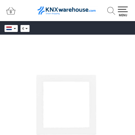
0
0
MENU
€