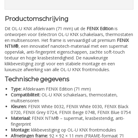
Productomschrijving
Dit OL-U KNX afdekraam (71 mm) uit de
FENIX Edition
is
ontworpen voor Eelectron OL-U KNX schakelaars, thermostaten
en multisensoren. Het frame is vervaardigd uit premium
FENIX
NTM®
, een innovatief nanotech-materiaal met een supermat
oppervlak, anti-fingerprint eigenschappen, zachte soft-touch
textuur en hoge krasbestendigheid. De nauwkeurige
klikbevestiging zorgt voor een stabiele montage en een
luxueuze afwerking van alle OL-U KNX frontmodules.
Technische gegevens
Type:
Afdekraam FENIX Edition (71 mm)
Compatibiliteit:
OL-U KNX schakelaars, thermostaten,
multisensoren
Kleuren:
FENIX White 0032, FENIX White 0030, FENIX Black
0720, FENIX Grey 0724, FENIX Beige 0748, FENIX Blue 0754
Materiaal:
FENIX NTM® – supermat, krasbestendig, anti-
fingerprint
Montage:
klikbevestiging op OL-U KNX frontmodules
Afmetingen frame:
92 × 92 × 11 mm (FRAME-formaat 71