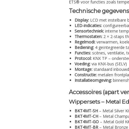
ETS® voor functies zoals tempera
Technische gegeven
Display:
LCD met instelbare b
LED-indicaties:
configureerbar
Sensortechniek:
interne tempe
Thermostaten:
2 × 2-staps th
Regelmodi:
verwarmen, koel
Bediening:
4 geïntegreerde t
Functies:
scènes, ventilatie, 
Protocol:
KNX TP – onderste
Voeding:
via KNX-bus (SELV)
Montage:
standaard inbouwd
Constructie:
metalen frontplaa
Installatieomgeving:
binnensh
Accessoires (apart ver
Wippersets – Metal Ed
BKT4MT-SH
– Metal Silver K
BKT4MT-CH
– Metal Champa
BKT4MT-GO
– Metal Gold Ki
BKT4MT-BR
– Metal Bronze 