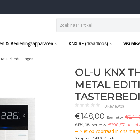
en & Bedieningsapparaten
KNX RF (draadloos)
Visualis
4 tasterbedieningen
OL-U KNX 
METAL EDITI
TASTERBED
0 Review(s)
€
148,00
€247,
Excl. btw
€179,08
Incl. btw
€
298,87 Incl. bt
Niet op voorraad in ons magaz
Stukprijs: €148,00 / Stuk