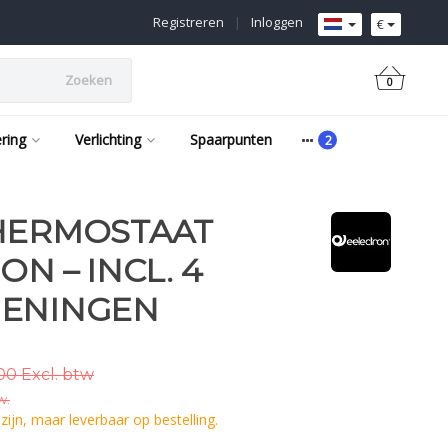
Registreren
|
Inloggen
€
Zoeken
0
ering
Verlichting
Spaarpunten
THERMOSTAAT
ON – INCL. 4
IENINGEN
00 Excl. btw
w.
ijn, maar leverbaar op bestelling.