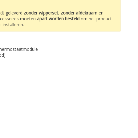
dt geleverd
zonder wipperset
,
zonder afdekraam
en
accessoires moeten
apart worden besteld
om het product
 installeren.
thermostaatmodule
od)