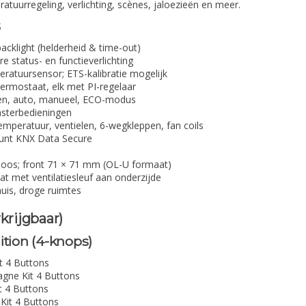
tuurregeling, verlichting, scènes, jaloezieën en meer.
s
acklight (helderheid & time-out)
e status- en functieverlichting
ratuursensor; ETS-kalibratie mogelijk
ermostaat, elk met PI-regelaar
en, auto, manueel, ECO-modus
asterbedieningen
temperatuur, ventielen, 6-wegkleppen, fan coils
unt KNX Data Secure
oos; front 71 × 71 mm (OL-U formaat)
t met ventilatiesleuf aan onderzijde
uis, droge ruimtes
krijgbaar)
ition (4-knops)
it 4 Buttons
gne Kit 4 Buttons
t 4 Buttons
Kit 4 Buttons