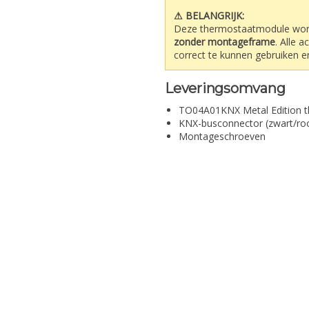
⚠ BELANGRIJK:
Deze thermostaatmodule wor
zonder montageframe
. Alle 
correct te kunnen gebruiken en
Leveringsomvang
TO04A01KNX Metal Edition 
KNX-busconnector (zwart/ro
Montageschroeven