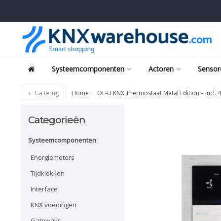
Systeemcomponenten
Actoren
Sensor
Ga terug
Home
OL-U KNX Thermostaat Metal Edition – incl. 
Categorieën
Systeemcomponenten
Energiemeters
Tijdklokken
Interface
KNX voedingen
Gateways