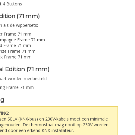
t 4 Buttons
dition (71 mm)
n als de wippersets:
ver Frame 71 mm
ampagne Frame 71 mm
ld Frame 71 mm
onze Frame 71 mm
ck Frame 71 mm
l Edition (71 mm)
art worden meebesteld:
ing Frame 71 mm
ng
ING:
ssen SELV (KNX-bus) en 230V-kabels moet een minimale
gehouden. De thermostaat mag nooit op 230V worden
itend door een erkend KNX-installateur.