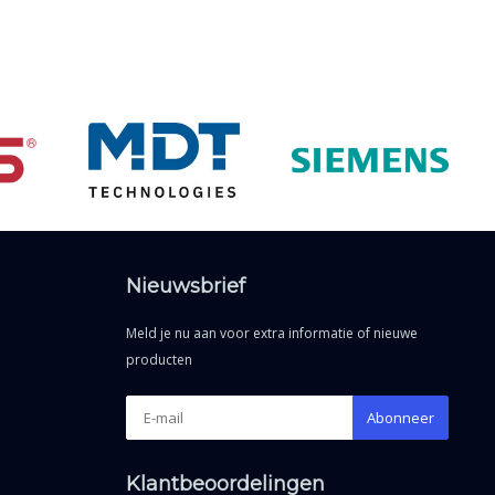
Nieuwsbrief
Meld je nu aan voor extra informatie of nieuwe
producten
Abonneer
Klantbeoordelingen