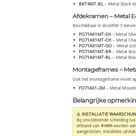
BKT4MT-BL
– Metal Black Ki
Afdekramen – Metal E
Beschikbaar in dezelfde 5 kleure
PO71A01MT-SH
– Metal Sil
PO71A01MT-CH
– Metal Ch
PO71A01MT-GO
– Metal Go
PO71A01MT-BR
– Metal Br
PO71A01MT-BL
– Metal Bla
Montageframes – Meta
Ook het montageframe moet ap
FO71A01-2M
– Metal Mount
Belangrijke opmerki
⚠ INSTALLATIE WAARSCHUW
Bij onvoldoende scheiding tu
afstand van
4 mm
worden aan
aangesloten. Installatie uitslu