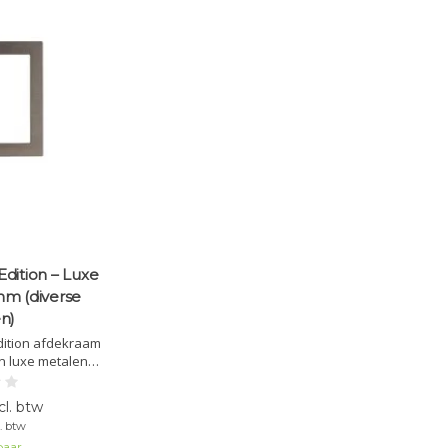
dition – Luxe
mm (diverse
n)
dition afdekraam
n luxe metalen
U tastsensoren.
erse kleuren en
l. btw
eren voor een
. btw
me installatie.
baar