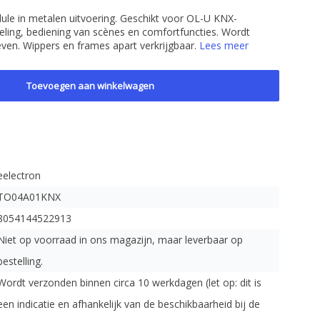
e in metalen uitvoering. Geschikt voor OL-U KNX-
geling, bediening van scènes en comfortfuncties. Wordt
ven. Wippers en frames apart verkrijgbaar.
Lees meer
Toevoegen aan winkelwagen
eelectron
TO04A01KNX
8054144522913
Niet op voorraad in ons magazijn, maar leverbaar op
bestelling.
Wordt verzonden binnen circa 10 werkdagen (let op: dit is
een indicatie en afhankelijk van de beschikbaarheid bij de