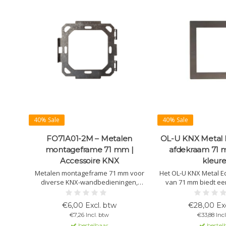
40% Sale
40% Sale
FO71A01-2M – Metalen
OL-U KNX Metal E
montageframe 71 mm |
afdekraam 71 
Accessoire KNX
kleure
Metalen montageframe 71 mm voor
Het OL-U KNX Metal E
diverse KNX-wandbedieningen,
van 71 mm biedt ee
waaronder de OL-U-serie. Zorgt voor
afwerking voor OL-
stabiele en precieze montage in 2-
Verkrijgbaar in div
€6,00 Excl. btw
€28,00 Exc
module inbouwdozen.
eenvoudig te mont
€7,26 Incl. btw
€33,88 Incl
stijlvolle en duurza
bestelbaar
bestel