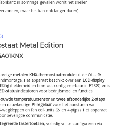
fabrikant; in sommige gevallen wordt het sneller
verzonden, maar het kan ook langer duren).
G)
taat Metal Edition
4A01KNX
ardige
metalen KNX-thermostaatmodule
uit de OL-U®
ndmontage. Het apparaat beschikt over een
LCD-display
hting
(helderheid en time-out configureerbaar in ETS®) en is
ED-statusindicatoren
voor bedrijfsmodi en functies.
bouwde temperatuursensor
en
twee afzonderlijke 2-staps
n een nauwkeurige
PI-regelaar
voor het aansturen van
6-wegkleppen en fan coil-units (2- en 4-pijps). Het apparaat
or beveiligde communicatie.
ntegreerde tastertoetsen
, volledig vrij te configureren via