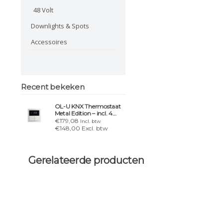
48 Volt
Downlights & Spots
Accessoires
Recent bekeken
OL-U KNX Thermostaat
Metal Edition – incl. 4
tasterbedieningen
€179,08
Incl. btw
€148,00 Excl. btw
Gerelateerde producten