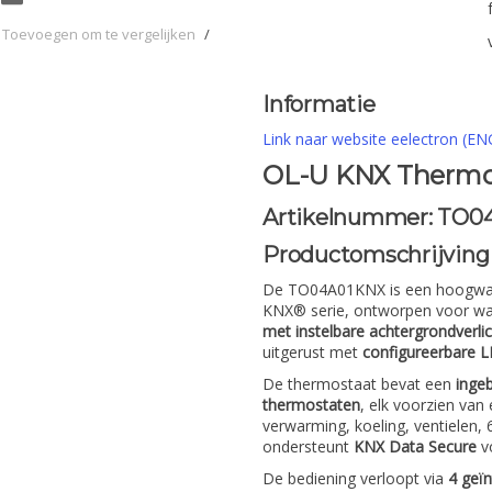
Toevoegen om te vergelijken
/
Informatie
Link naar website eelectron (EN
OL-U KNX Thermos
Artikelnummer: TO0
Productomschrijving
De TO04A01KNX is een hoogwa
KNX® serie, ontworpen voor wa
met instelbare achtergrondverlic
uitgerust met
configureerbare L
De thermostaat bevat een
inge
thermostaten
, elk voorzien va
verwarming, koeling, ventielen, 
ondersteunt
KNX Data Secure
vo
De bediening verloopt via
4 geï