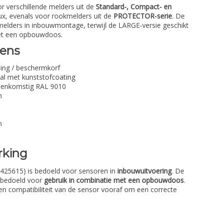
or verschillende melders uit de
Standard-, Compact- en
ux, evenals voor rookmelders uit de
PROTECTOR-serie
. De
melders in inbouwmontage, terwijl de LARGE-versie geschikt
met een opbouwdoos.
vens
ing / beschermkorf
aal met kunststofcoating
eenkomstig RAL 9010
m
m
rking
425615) is bedoeld voor sensoren in
inbouwuitvoering
. De
 bedoeld voor
gebruik in combinatie met een opbouwdoos
.
 en compatibiliteit van de sensor vooraf om een correcte