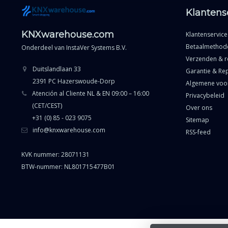
Klantens
KNXwarehouse.com
Klantenservice
Betaalmethod
Onderdeel van
InstaVer Systems B.V.
Verzenden & r
Duitslandlaan 33
Garantie & Rep
2391 PC Hazerswoude-Dorp
Algemene voo
Atención al Cliente NL & EN 09:00 – 16:00
Privacybeleid
(CET/CEST)
Over ons
+31 (0) 85 - 023 9075
Sitemap
info@knxwarehouse.com
RSS-feed
KVK nummer: 28071131
BTW-nummer: NL801715477B01