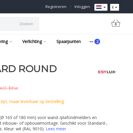
Registreren
|
Inloggen
€
Zoeken
0
ering
Verlichting
Spaarpunten
ARD ROUND
xcl. btw
ijn, maar leverbaar op bestelling.
 (Ø 165 of 180 mm) voor wand-/plafondmelders en
t inbouw- of opbouwmontage. Geschikt voor Standard-,
 Kleur: wit (RAL 9010).
Lees meer