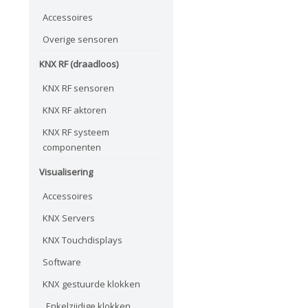
Accessoires
Overige sensoren
KNX RF (draadloos)
KNX RF sensoren
KNX RF aktoren
KNX RF systeem
componenten
Visualisering
Accessoires
KNX Servers
KNX Touchdisplays
Software
KNX gestuurde klokken
Enkelzijdige klokken