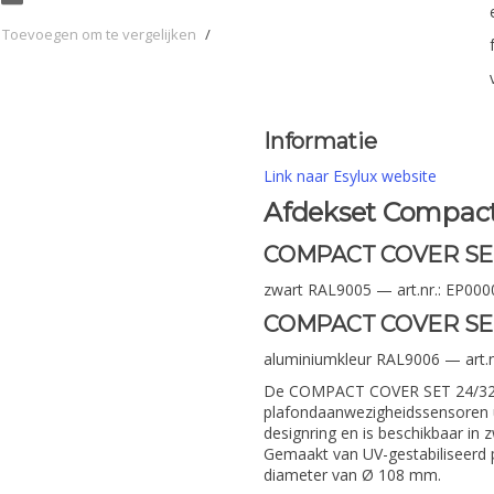
Toevoegen om te vergelijken
/
Informatie
Link naar Esylux website
Afdekset Compact
COMPACT COVER SET
zwart RAL9005 — art.nr.: EP00
COMPACT COVER SET
aluminiumkleur RAL9006 — art.
De COMPACT COVER SET 24/32 i
plafondaanwezigheidssensoren u
designring en is beschikbaar in
Gemaakt van UV-gestabiliseer
diameter van Ø 108 mm.