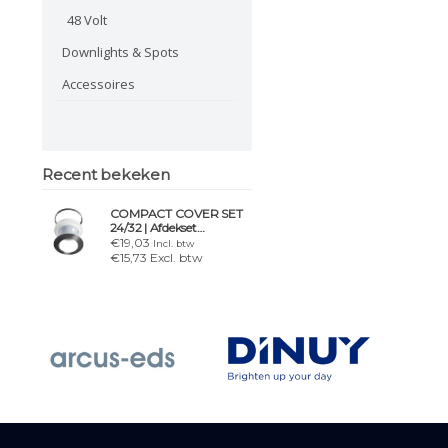
48 Volt
Downlights & Spots
Accessoires
Recent bekeken
COMPACT COVER SET
24/32 | Afdekset
Compact
€19,03
Incl. btw
€15,73 Excl. btw