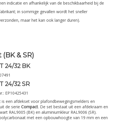
een indicatie en afhankelijk van de beschikbaarheid bij de
fabrikant; in sommige gevallen wordt het sneller
verzonden, maar het kan ook langer duren).
 (BK & SR)
 24/32 BK
007491
 24/32 SR
nr.: EP10425431
s een afdekset voor plafondbewegingsmelders en
it de serie
Compact
. De set bestaat uit een afdekraam en
 zwart RAL9005 (BK) en aluminiumkleur RAL9006 (SR).
d polycarbonaat met een opbouwhoogte van 19 mm en een