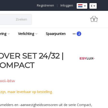
Registreren
|
Inloggen
€
Zoeken
0
ering
Verlichting
Spaarpunten
ER SET 24/32 |
COMPACT
xcl. btw
ijn, maar leverbaar op bestelling.
melders en -aanwezigheidssensoren uit de serie Compact,