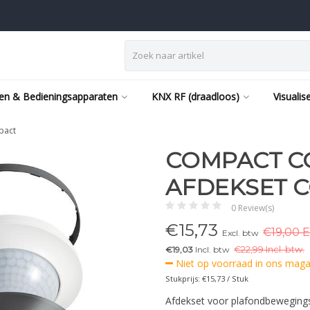
en & Bedieningsapparaten
KNX RF (draadloos)
Visualis
pact
COMPACT COV
AFDEKSET 
0 Review(s)
€
15,73
€19,00 E
Excl. btw
€19,03
Incl. btw
€
22,99 Incl. btw.
Niet op voorraad in ons magaz
Stukprijs: €15,73 / Stuk
Afdekset voor plafondbewegings