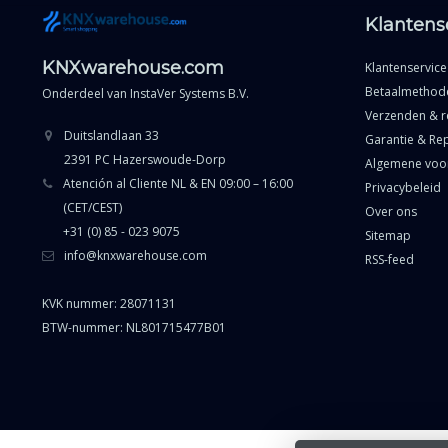
Klantens
KNXwarehouse.com
Klantenservice
Betaalmethod
Onderdeel van
InstaVer Systems B.V.
Verzenden & r
Duitslandlaan 33
Garantie & Rep
2391 PC Hazerswoude-Dorp
Algemene voo
Atención al Cliente NL & EN 09:00 – 16:00
Privacybeleid
(CET/CEST)
Over ons
+31 (0) 85 - 023 9075
Sitemap
info@knxwarehouse.com
RSS-feed
KVK nummer: 28071131
BTW-nummer: NL801715477B01