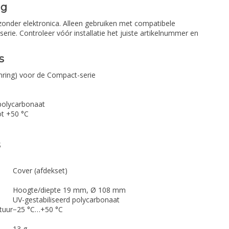
ng
 zonder elektronica. Alleen gebruiken met compatibele
rie. Controleer vóór installatie het juiste artikelnummer en
s
nring) voor de Compact-serie
 polycarbonaat
ot +50 °C
s
Cover (afdekset)
Hoogte/diepte 19 mm, Ø 108 mm
UV-gestabiliseerd polycarbonaat
tuur
−25 °C…+50 °C
13 g