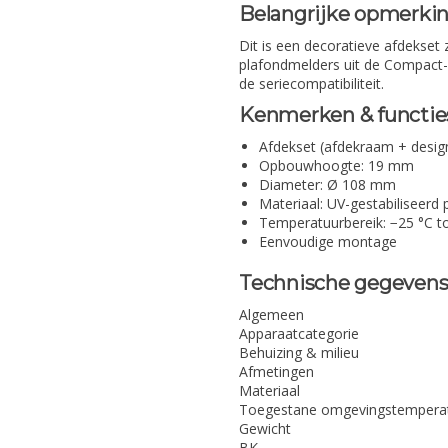
Belangrijke opmerki
Dit is een decoratieve afdekset
plafondmelders uit de Compact-se
de seriecompatibiliteit.
Kenmerken & functie
Afdekset (afdekraam + desig
Opbouwhoogte: 19 mm
Diameter: Ø 108 mm
Materiaal: UV-gestabiliseerd
Temperatuurbereik: −25 °C t
Eenvoudige montage
Technische gegeven
Algemeen
Apparaatcategorie
Behuizing & milieu
Afmetingen
Materiaal
Toegestane omgevingstempera
Gewicht
BK