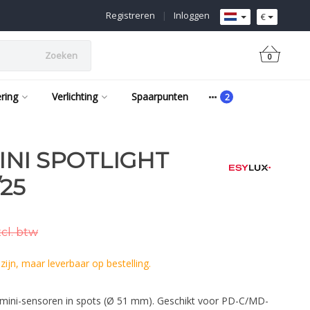
Registreren
|
Inloggen
€
Zoeken
0
ering
Verlichting
Spaarpunten
NI SPOTLIGHT
25
cl. btw
ijn, maar leverbaar op bestelling.
mini-sensoren in spots (Ø 51 mm). Geschikt voor PD-C/MD-