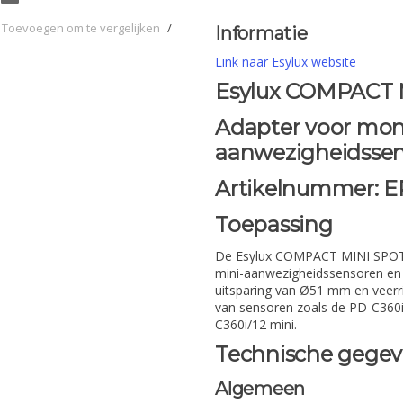
Toevoegen om te vergelijken
/
Informatie
Link naar Esylux website
Esylux COMPACT 
Adapter voor mon
aanwezigheidssen
Artikelnummer: E
Toepassing
De Esylux COMPACT MINI SPOT
mini-aanwezigheidssensoren en
uitsparing van Ø51 mm en veerrin
van sensoren zoals de PD-C360i
C360i/12 mini.
Technische gege
Algemeen