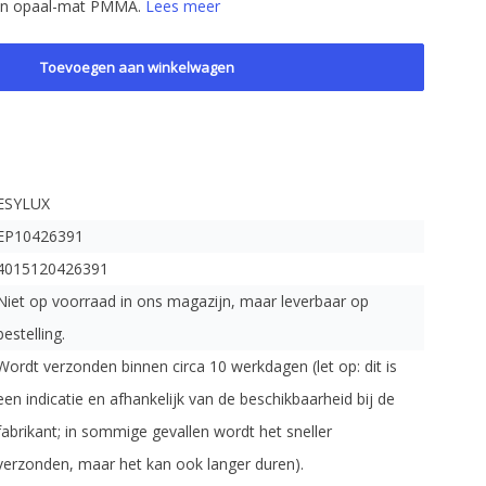
van opaal-mat PMMA.
Lees meer
Toevoegen aan winkelwagen
ESYLUX
EP10426391
4015120426391
Niet op voorraad in ons magazijn, maar leverbaar op
bestelling.
Wordt verzonden binnen circa 10 werkdagen (let op: dit is
een indicatie en afhankelijk van de beschikbaarheid bij de
fabrikant; in sommige gevallen wordt het sneller
verzonden, maar het kan ook langer duren).