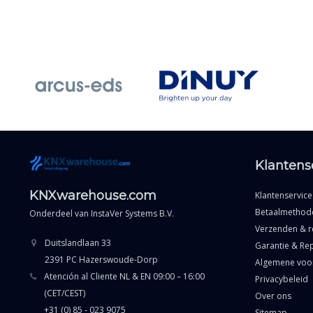
Klantens
KNXwarehouse.com
Klantenservice
Betaalmethod
Onderdeel van
InstaVer Systems B.V.
Verzenden & r
Duitslandlaan 33
Garantie & Rep
2391 PC Hazerswoude-Dorp
Algemene voo
Atención al Cliente NL & EN 09:00 – 16:00
Privacybeleid
(CET/CEST)
Over ons
+31 (0) 85 - 023 9075
Sitemap