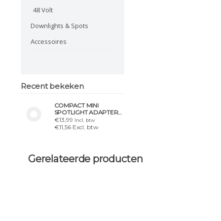
48 Volt
Downlights & Spots
Accessoires
Recent bekeken
COMPACT MINI
SPOTLIGHT ADAPTER
51/25
€13,99
Incl. btw
€11,56 Excl. btw
Gerelateerde producten