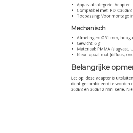
Apparaatcategorie: Adapter
Compatibel met: PD-C360i/8 
Toepassing: Voor montage i
Mechanisch
Afmetingen: Ø51 mm, hoogt
Gewicht: 6 g
Materiaal: PMMA (slagvast, U
Kleur: opaal-mat (diffuus, on
Belangrijke opme
Let op: deze adapter is uitslui
dient gecombineerd te worden m
360i/8 en 360i/12 mini-serie. N