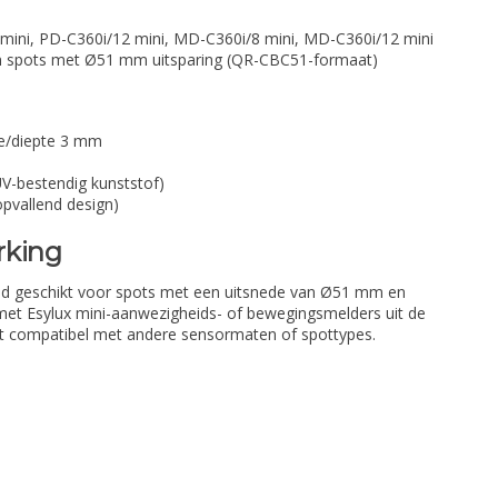
mini, PD-C360i/12 mini, MD-C360i/8 mini, MD-C360i/12 mini
n spots met Ø51 mm uitsparing (QR-CBC51-formaat)
e/diepte 3 mm
V-bestendig kunststof)
opvallend design)
rking
tend geschikt voor spots met een uitsnede van Ø51 mm en
et Esylux mini-aanwezigheids- of bewegingsmelders uit de
iet compatibel met andere sensormaten of spottypes.