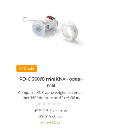
37% Sale
PD-C 360i/8 mini KNX - opaal-
mat
Compacte KNX-aanwezigheidssensor
met 360° detectie tot 50 m², Ø8 m
diagonaal, montagehoogte 3–5 m.
Opaal-mat. Handmatige bediening en
€75,38 Excl. btw
uitgebreide KNX-functies. IP55, Ø33 mm.
€91,21 Incl. btw
bestelbaar