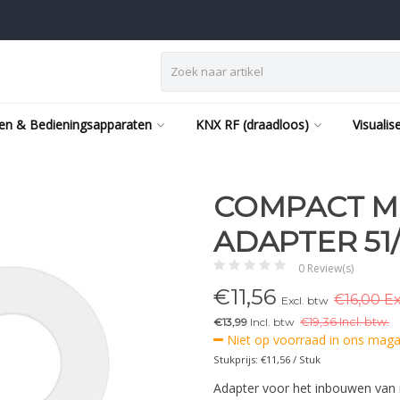
en & Bedieningsapparaten
KNX RF (draadloos)
Visualis
COMPACT MI
ADAPTER 51/
0 Review(s)
€
11,56
€16,00 Ex
Excl. btw
€13,99
Incl. btw
€
19,36 Incl. btw.
Niet op voorraad in ons magaz
Stukprijs: €11,56 / Stuk
Adapter voor het inbouwen van 