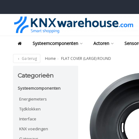
Systeemcomponenten
Actoren
Sensor
Ga terug
Home
FLAT COVER (LARGE) ROUND
Categorieën
Systeemcomponenten
Energiemeters
Tijdklokken
Interface
KNX voedingen
Gateways