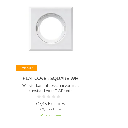
17% Sale
FLAT COVER SQUARE WH
Wit, vierkant afdekraam van mat
kunststof voor FLAT-serie
aanwezigheidssensoren. Afmetingen:
77 x 77 x 5 mm. Esthetische afwerking
€7,45 Excl. btw
voor plafond- of wandmontage.
€9,01 Incl. btw
bestelbaar