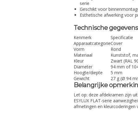
serie
Geschikt voor binnenmontage
Esthetische afwerking voor p
Technische gegeven
Kenmerk
Specificatie
Apparaatcategorie
Cover
Vorm
Rond
Materiaal
Kunststof, m
Kleur
Zwart (RAL 90
Diameter
94 mm of 1
Hoogte/diepte
5 mm
Gewicht
27 g (Ø 94 m
Belangrijke opmerki
Let op: deze afdekramen zijn ui
ESYLUX FLAT-serie aanwezigheid
afmetingen en kleurcoderingen vo