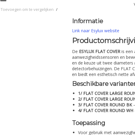
Toevoegen om te vergelijken
/
Informatie
Link naar Esylux website
Productomschrijv
De
ESYLUX FLAT COVER
is een 
aanwezigheidssensoren en bewe
en de keuze uit twee diameters
detectorbehuizingen. De FLAT CO
en biedt een esthetisch nette 
Beschikbare variante
1/ FLAT COVER LARGE ROU
2/ FLAT COVER LARGE RO
3/ FLAT COVER ROUND BK
–
4/ FLAT COVER ROUND WH
Toepassing
Voor gebruik met aanwezigh