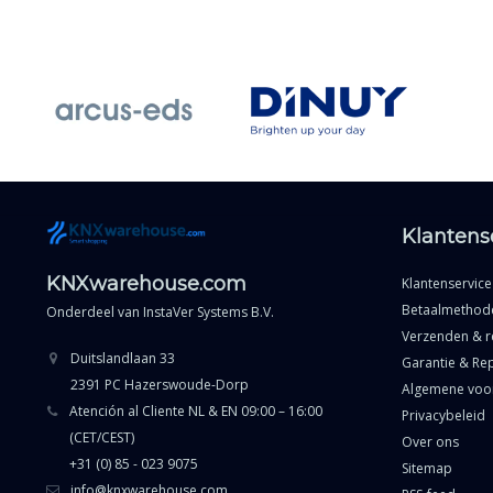
Klantens
KNXwarehouse.com
Klantenservice
Betaalmethod
Onderdeel van
InstaVer Systems B.V.
Verzenden & r
Duitslandlaan 33
Garantie & Rep
2391 PC Hazerswoude-Dorp
Algemene voo
Atención al Cliente NL & EN 09:00 – 16:00
Privacybeleid
(CET/CEST)
Over ons
+31 (0) 85 - 023 9075
Sitemap
info@knxwarehouse.com