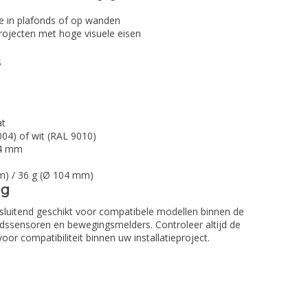
 in plafonds of op wanden
rojecten met hoge visuele eisen
s
at
04) of wit (RAL 9010)
04 mm
m) / 36 g (Ø 104 mm)
ng
tsluitend geschikt voor compatibele modellen binnen de
ssensoren en bewegingsmelders. Controleer altijd de
or compatibiliteit binnen uw installatieproject.