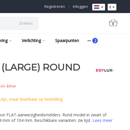
Registreren
|
Inloggen
€
Zoeken
0
ering
Verlichting
Spaarpunten
 (LARGE) ROUND
cl. btw
ijn, maar leverbaar op bestelling.
oor FLAT-aanwezigheidsmelders. Rond model in zwart of
4 mm of 104 mm. Beschikbare varianten: zie lijst.
Lees meer