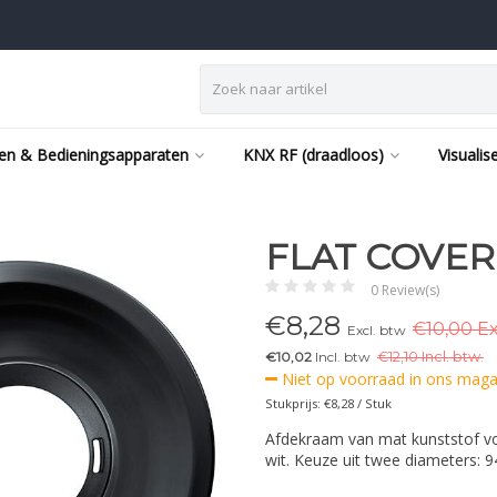
en & Bedieningsapparaten
KNX RF (draadloos)
Visualis
FLAT COVER
0 Review(s)
€
8,28
€10,00 Ex
Excl. btw
€10,02
Incl. btw
€
12,10 Incl. btw.
Niet op voorraad in ons magaz
Stukprijs: €8,28 / Stuk
Afdekraam van mat kunststof v
wit. Keuze uit twee diameters: 9