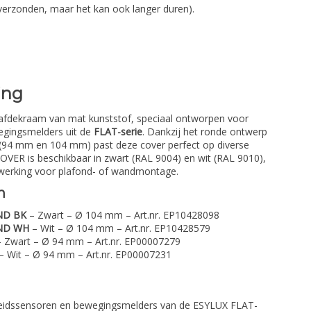
verzonden, maar het kan ook langer duren).
ing
afdekraam van mat kunststof, speciaal ontworpen voor
gingsmelders uit de
FLAT-serie
. Dankzij het ronde ontwerp
 (94 mm en 104 mm) past deze cover perfect op diverse
VER is beschikbaar in zwart (RAL 9004) en wit (RAL 9010),
afwerking voor plafond- of wandmontage.
n
ND BK
– Zwart – Ø 104 mm – Art.nr. EP10428098
UND WH
– Wit – Ø 104 mm – Art.nr. EP10428579
 Zwart – Ø 94 mm – Art.nr. EP00007279
– Wit – Ø 94 mm – Art.nr. EP00007231
eidssensoren en bewegingsmelders van de ESYLUX FLAT-