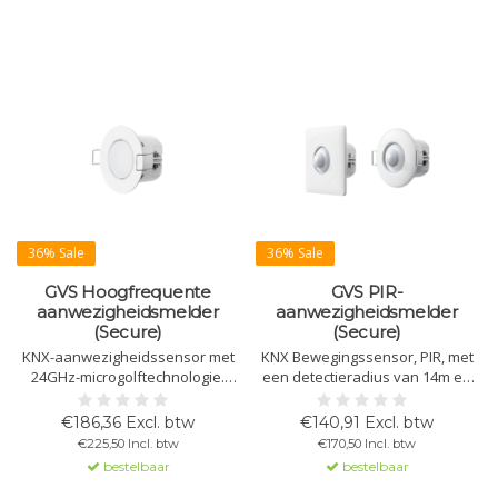
36% Sale
36% Sale
GVS Hoogfrequente
GVS PIR-
aanwezigheidsmelder
aanwezigheidsmelder
(Secure)
(Secure)
KNX-aanwezigheidssensor met
KNX Bewegingssensor, PIR, met
24GHz-microgolftechnologie.
een detectieradius van 14m en
Detectiegebied 8m, max.
maximale montagehoogte van
montagahoogte 4m.
12m. Ondersteunt 4
€186,36 Excl. btw
€140,91 Excl. btw
Ondersteunt 4
aanwezigheidsdetectiekanalen,
€225,50 Incl. btw
€170,50 Incl. btw
aanwezigheidskanalen,
KNX Secure-protocol, constante
bestelbaar
bestelbaar
constantlichtregeling, RTC-
verlichting en RTC-functies.
controller, logische en
Geschikt voor plafond- en