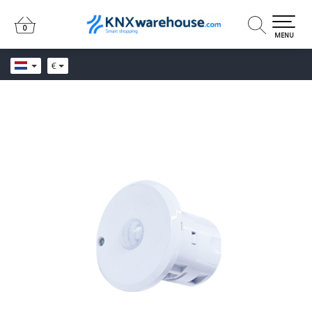
0
0
MENU
€