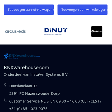
scenegroepfuncties.
wandmontage.
Plafondmontage. KNX Secure.
Toevoegen aan winkelwagen
Toevoegen aan winkelwagen
KNXwarehouse.com
Onderdeel van
InstaVer Systems B.V.
Duitslandlaan 33
2391 PC Hazerswoude-Dorp
Customer Service NL & EN 09:00 – 16:00 (CET/CEST)
+31 (0) 85 - 023 9075