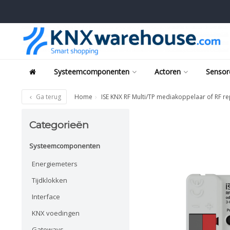
Systeemcomponenten
Actoren
Sensor
Ga terug
Home
ISE KNX RF Multi/TP mediakoppelaar of RF r
Categorieën
Systeemcomponenten
Energiemeters
Tijdklokken
Interface
KNX voedingen
Gateways