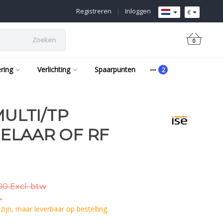
Registreren
|
Inloggen
€
Zoeken
0
ering
Verlichting
Spaarpunten
MULTI/TP
ELAAR OF RF
00 Excl. btw
.
ijn, maar leverbaar op bestelling.