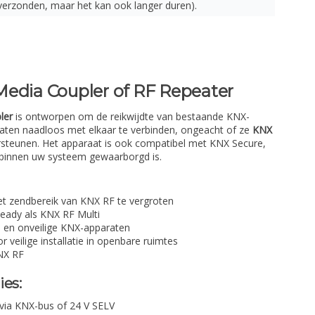
verzonden, maar het kan ook langer duren).
Media Coupler of RF Repeater
ler
is ontworpen om de reikwijdte van bestaande KNX-
aten naadloos met elkaar te verbinden, ongeacht of ze
KNX
steunen. Het apparaat is ook compatibel met KNX Secure,
 binnen uw systeem gewaarborgd is.
et zendbereik van KNX RF te vergroten
eady als KNX RF Multi
ge en onveilige KNX-apparaten
veilige installatie in openbare ruimtes
NX RF
ies:
via KNX-bus of 24 V SELV