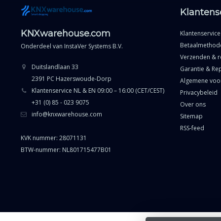
Klantens
KNXwarehouse.com
Klantenservice
Betaalmethod
Onderdeel van
InstaVer Systems B.V.
Verzenden & r
Duitslandlaan 33
Garantie & Rep
2391 PC Hazerswoude-Dorp
Algemene voo
Klantenservice NL & EN 09:00 – 16:00 (CET/CEST)
Privacybeleid
+31 (0) 85 - 023 9075
Over ons
info@knxwarehouse.com
Sitemap
RSS-feed
KVK nummer: 28071131
BTW-nummer: NL801715477B01