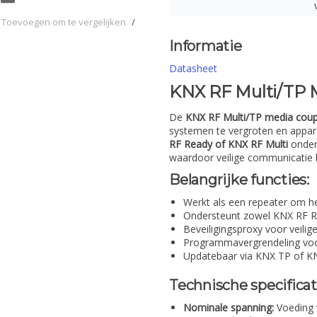
Toevoegen om te vergelijken
/
Informatie
Datasheet
KNX RF Multi/TP 
De
KNX RF Multi/TP media coup
systemen te vergroten en appar
RF Ready of KNX RF Multi
onder
waardoor veilige communicatie
Belangrijke functies:
Werkt als een repeater om h
Ondersteunt zowel KNX RF R
Beveiligingsproxy voor veili
Programmavergrendeling voor 
Updatebaar via KNX TP of K
Technische specificat
Nominale spanning:
Voeding 