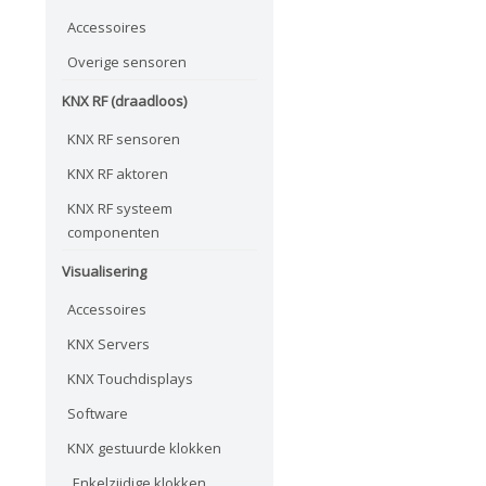
Accessoires
Overige sensoren
KNX RF (draadloos)
KNX RF sensoren
KNX RF aktoren
KNX RF systeem
componenten
Visualisering
Accessoires
KNX Servers
KNX Touchdisplays
Software
KNX gestuurde klokken
Enkelzijdige klokken