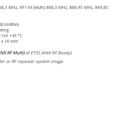
68,3 MHz, RF1.M (Multi) 868,3 MHz, 868,95 MHz, 869,85
ldcondities
iting
C tot +45 °C
 x 16 mm
NX RF Multi)
of ETS5 (KNX RF Ready).