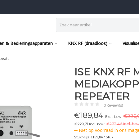
en & Bedieningsapparaten
KNX RF (draadloos)
Visualis
epeater
ISE KNX RF 
MEDIAKOPP
REPEATER
0 Review(s)
€
189,84
€226,
Excl. btw
€229,71
Incl. btw
€
273,46 Incl. btw
Niet op voorraad in ons magaz
Stukprijs: €189,84 / Stuk