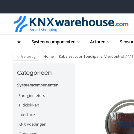
Systeemcomponenten
Actoren
Sensor
Ga terug
Home
Kabelset voor Touchpanel VisuControl 7 "/ 
Categorieën
Systeemcomponenten
Energiemeters
Tijdklokken
Interface
KNX voedingen
Gateways