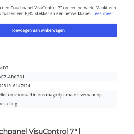
an een Touchpanel VisuControl 7" op een netwerk. Maakt een
k tussen een RJ45-stekker en een netwerkkabel.
Lees meer
Toevoegen aan winkelwagen
MDT
VCZ-AD07.01
4251916147624
Niet op voorraad in ons magazijn, maar leverbaar op
bestelling.
chpanel VisuControl 7" |