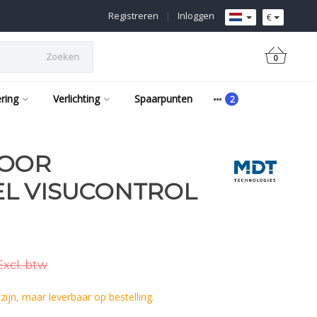
Registreren
|
Inloggen
€
Zoeken
0
ering
Verlichting
Spaarpunten
VOOR
L VISUCONTROL
Excl. btw
ijn, maar leverbaar op bestelling.