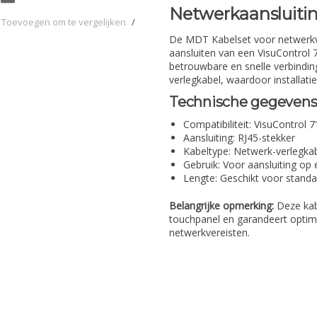
Netwerkaansluiti
Toevoegen om te vergelijken
/
De MDT Kabelset voor netwerkve
aansluiten van een VisuControl
betrouwbare en snelle verbindin
verlegkabel, waardoor installati
Technische gegevens
Compatibiliteit: VisuControl 
Aansluiting: RJ45-stekker
Kabeltype: Netwerk-verlegka
Gebruik: Voor aansluiting op
Lengte: Geschikt voor standa
Belangrijke opmerking:
Deze kabe
touchpanel en garandeert optima
netwerkvereisten.