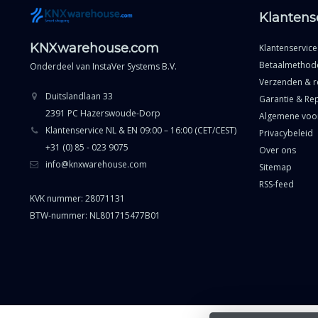
Klantens
KNXwarehouse.com
Klantenservice
Betaalmethod
Onderdeel van
InstaVer Systems B.V.
Verzenden & r
Duitslandlaan 33
Garantie & Rep
2391 PC Hazerswoude-Dorp
Algemene voo
Klantenservice NL & EN 09:00 – 16:00 (CET/CEST)
Privacybeleid
+31 (0) 85 - 023 9075
Over ons
info@knxwarehouse.com
Sitemap
RSS-feed
KVK nummer: 28071131
BTW-nummer: NL801715477B01