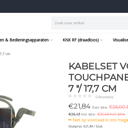
en & Bedieningsapparaten
KNX RF (draadloos)
Visualis
17,7 cm
KABELSET 
TOUCHPANE
7 "/ 17,7 CM
0 Review(s)
€
21,84
€26,00 
Excl. btw
€26,43
Incl. btw
€
31,46 Incl. btw.
Niet op voorraad in ons magaz
Stukprijs: €21,84 / Stuk